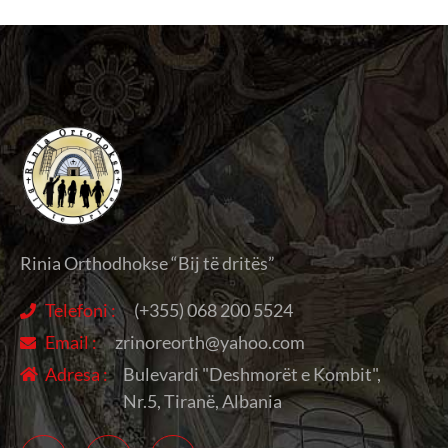
Rinia Orthodhokse “Bij të dritës”
Telefoni :
(+355) 068 200 5524
Email :
zrinoreorth@yahoo.com
Adresa :
Bulevardi "Deshmorët e Kombit",
Nr.5, Tiranë, Albania