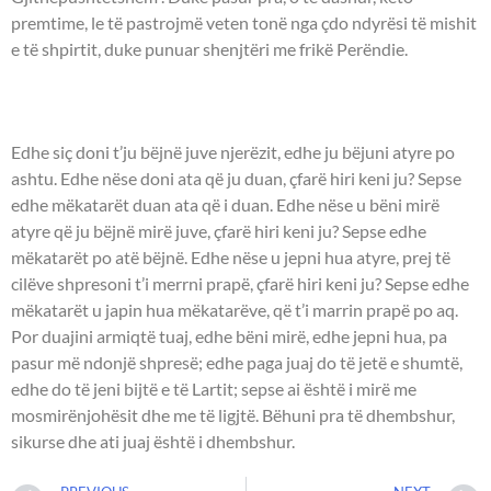
premtime, le të pastrojmë veten tonë nga çdo ndyrësi të mishit
e të shpirtit, duke punuar shenjtëri me frikë Perëndie.
UNGJILLI - Llukai 6:31-36.
Edhe siç doni t’ju bëjnë juve njerëzit, edhe ju bëjuni atyre po
ashtu. Edhe nëse doni ata që ju duan, çfarë hiri keni ju? Sepse
edhe mëkatarët duan ata që i duan. Edhe nëse u bëni mirë
atyre që ju bëjnë mirë juve, çfarë hiri keni ju? Sepse edhe
mëkatarët po atë bëjnë. Edhe nëse u jepni hua atyre, prej të
cilëve shpresoni t’i merrni prapë, çfarë hiri keni ju? Sepse edhe
mëkatarët u japin hua mëkatarëve, që t’i marrin prapë po aq.
Por duajini armiqtë tuaj, edhe bëni mirë, edhe jepni hua, pa
pasur më ndonjë shpresë; edhe paga juaj do të jetë e shumtë,
edhe do të jeni bijtë e të Lartit; sepse ai është i mirë me
mosmirënjohësit dhe me të ligjtë. Bëhuni pra të dhembshur,
sikurse dhe ati juaj është i dhembshur.