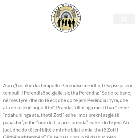
E diel, 1 tetor 2023 – Leximet
biblike.
APOSTULLI - 2 Korinthianëve
6:16-7:1.
Apo ç’bashkim ka tempulli i Perëndisë me idhujt? Sepse ju jeni
tempulli i Perëndisë së gjallë, siç tha Perëndia: “Se do të banoj
në mes tyre, dhe do të eci; dhe do të jem Perëndia i tyre, dhe
ata do të jenë populli im”. Prandaj “dilni nga mesi i tyre”, edhe
“ndahuni nga ata, thotë Zoti”, edhe “mos prekni asgjë të
papastër”, edhe “unë do t’ju pres brenda”, edhe “do të jem Ati
juaj, dhe do të jeni bijtë e mi dhe bijat e mia, thotë Zoti i
Gjithëpushtetshëm”. Duke pasur pra, o të dashur, këto