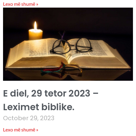
Lexo më shumë »
E diel, 29 tetor 2023 –
Leximet biblike.
October 29, 2023
Lexo më shumë »