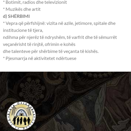
* Botimit, radios dhe televizionit
* Muzikës dhe artit
d) SHËRBIMI
* Vepra që përfshijnë: vizita në azile, jetimore, spitale dhe
institucione të tjera,
ndihma për njerëz të ndryshëm, të varfrit dhe të sëmurrët
veçanërisht të rinjtë, ofrimin e kohës
dhe talenteve për shërbime të veçanta të kishës.
* Pjesmarrja në aktivitetet ndërtuese