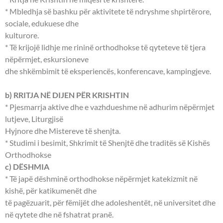
* Mbledhja së bashku për aktivitete të ndryshme shpirtërore,
sociale, edukuese dhe
kulturore.
* Të krijojë lidhje me rininë orthodhokse të qyteteve të tjera
nëpërmjet, eskursioneve
dhe shkëmbimit të eksperiencës, konferencave, kampingjeve.
b) RRITJA NË DIJEN PËR KRISHTIN
* Pjesmarrja aktive dhe e vazhdueshme në adhurim nëpërmjet
lutjeve, Liturgjisë
Hyjnore dhe Mistereve të shenjta.
* Studimi i besimit, Shkrimit të Shenjtë dhe traditës së Kishës
Orthodhokse
c) DËSHMIA
* Të japë dëshminë orthodhokse nëpërmjet katekizmit në
kishë, për katikumenët dhe
të pagëzuarit, për fëmijët dhe adoleshentët, në universitet dhe
në qytete dhe në fshatrat pranë.