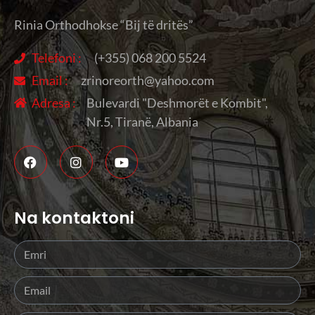
Rinia Orthodhokse “Bij të dritës”
Telefoni :
(+355) 068 200 5524
Email :
zrinoreorth@yahoo.com
Adresa :
Bulevardi "Deshmorët e Kombit",
Nr.5, Tiranë, Albania
Na kontaktoni