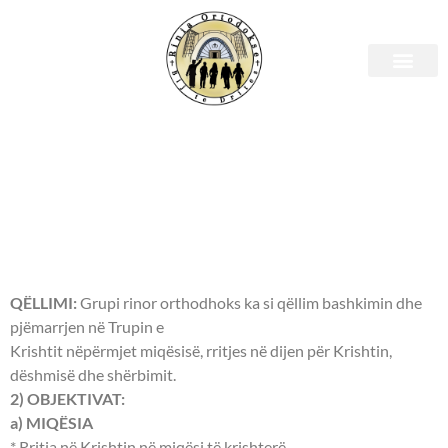
Rreth nesh
KISHA ORTHODHOKSE
AUTOQEFALE E SHQIPËRISË
RINIA ORTHODHOKSE “BIJ TË
DRITËS”
QËLLIMI:
Grupi rinor orthodhoks ka si qëllim bashkimin dhe
pjëmarrjen në Trupin e
Krishtit nëpërmjet miqësisë, rritjes në dijen për Krishtin,
dëshmisë dhe shërbimit.
2) OBJEKTIVAT:
a) MIQËSIA
* Rritja në Krishtin në miqësi të krishterë.