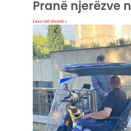
Pranë njerëzve n
Lexo më shumë »