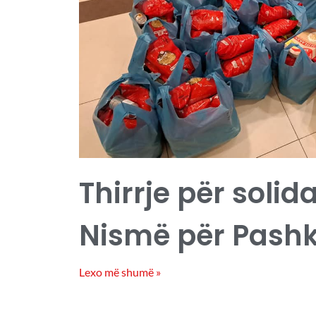
Thirrje për solid
Nismë për Pash
Lexo më shumë »