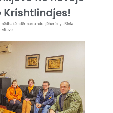
 Krishtlindjes!
ë mëdha të ndërmarra ndonjëherë nga Rinia
 viteve: