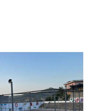
e
Besimi Orthodhoks
Sherbesa Kishtare