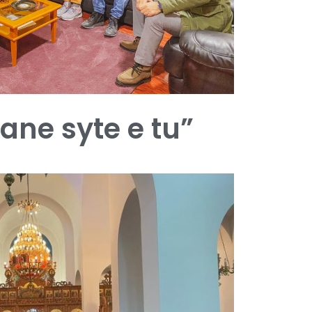
jane syte e tu”