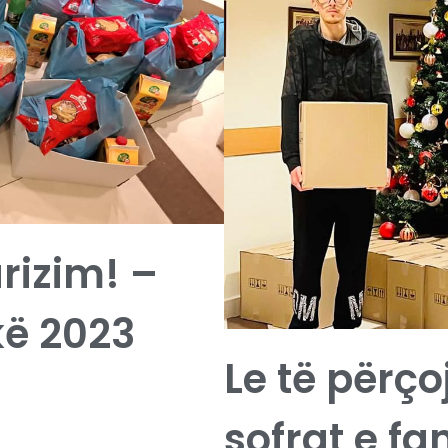
arizim! –
kë 2023
Le të përç
sofrat e fa