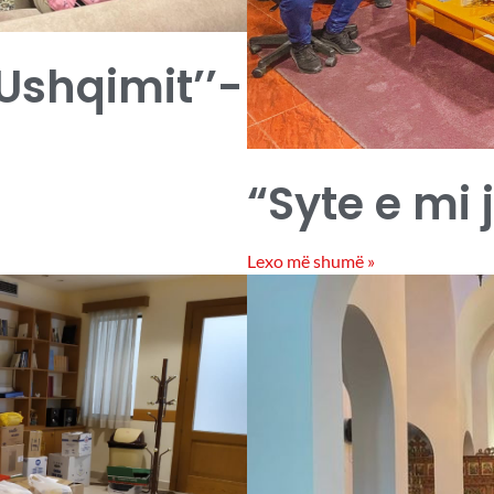
 Ushqimit’’-
“Syte e mi 
Lexo më shumë »