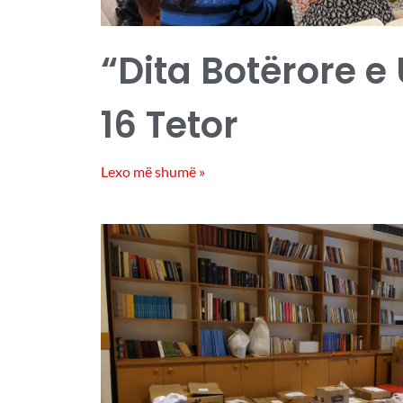
“Dita Botërore e
16 Tetor
Lexo më shumë »