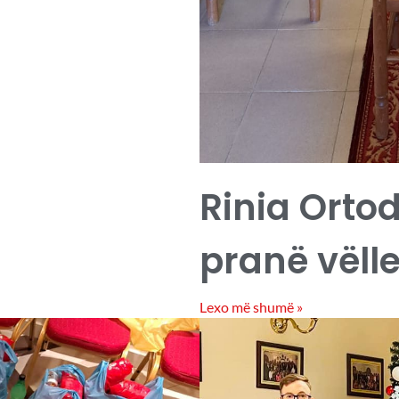
Rinia Orto
pranë vëll
Lexo më shumë »