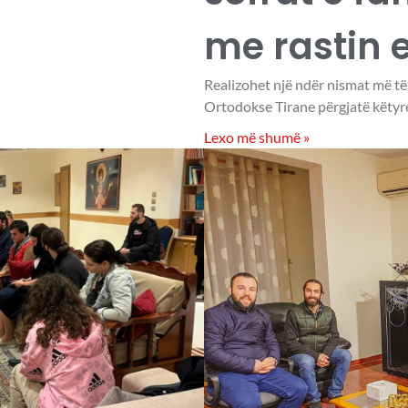
me rastin e
Realizohet një ndër nismat më t
Ortodokse Tirane përgjatë këtyre
Lexo më shumë »