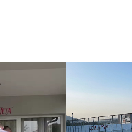
Home
Rreth nesh
Aktivitete ndër vit
Vepra baritore