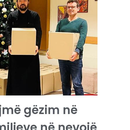
ojmë gëzim në
miljeve në nevojë