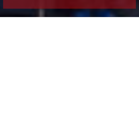
Leximet e ditës
Leximet biblike