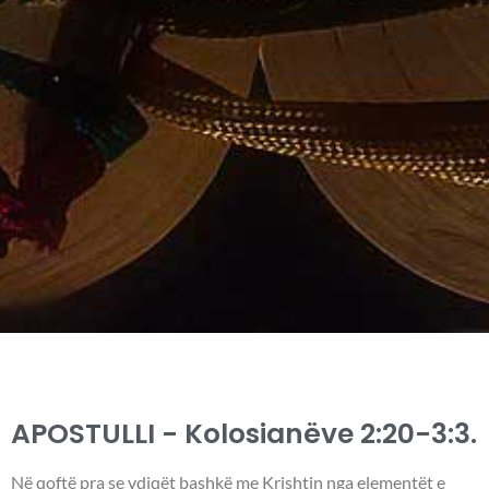
APOSTULLI - Kolosianëve 2:20-3:3.
Në qoftë pra se vdiqët bashkë me Krishtin nga elementët e