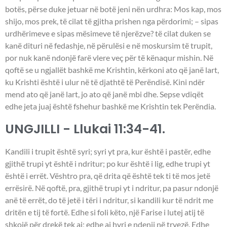
botës, përse duke jetuar në botë jeni nën urdhra: Mos kap, mos
shijo, mos prek, të cilat të gjitha prishen nga përdorimi; – sipas
urdhërimeve e sipas mësimeve të njerëzve? të cilat duken se
kanë dituri në fedashje, në përulësi e në moskursim të trupit,
por nuk kanë ndonjë farë vlere veç për të kënaqur mishin. Në
qoftë se u ngjallët bashkë me Krishtin, kërkoni ato që janë lart,
ku Krishti është i ulur në të djathtë të Perëndisë. Kini ndër
mend ato që janë lart, jo ato që janë mbi dhe. Sepse vdiqët
edhe jeta juaj është fshehur bashkë me Krishtin tek Perëndia.
UNGJILLI - Llukai 11:34-41.
Kandili i trupit është syri; syri yt pra, kur është i pastër, edhe
gjithë trupi yt është i ndritur; po kur është i lig, edhe trupi yt
është i errët. Vështro pra, që drita që është tek ti të mos jetë
errësirë. Në qoftë, pra, gjithë trupi yt i ndritur, pa pasur ndonjë
anë të errët, do të jetë i tëri i ndritur, si kandili kur të ndrit me
dritën e tij të fortë. Edhe si foli këto, një Farise i lutej atij të
shkojë për drekë tek ai; edhe ai hyri e ndenji në tryezë. Edhe