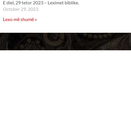
E diel, 29 tetor 2023 – Leximet biblike.
October 29, 2023
Lexo më shumë »
Rinia Orthodhokse “Bij të dritës”
Telefoni :
(+355) 068 200 5524
Email :
zrinoreorth@yahoo.com