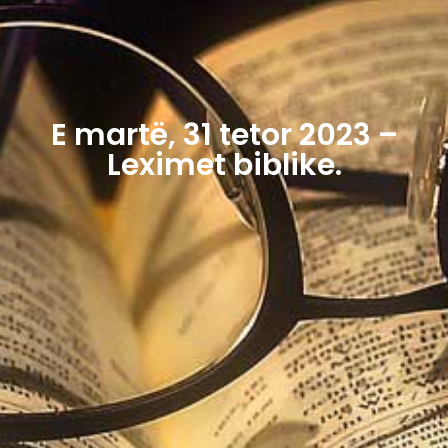
E martë, 31 tetor 2023 –
Leximet biblike.