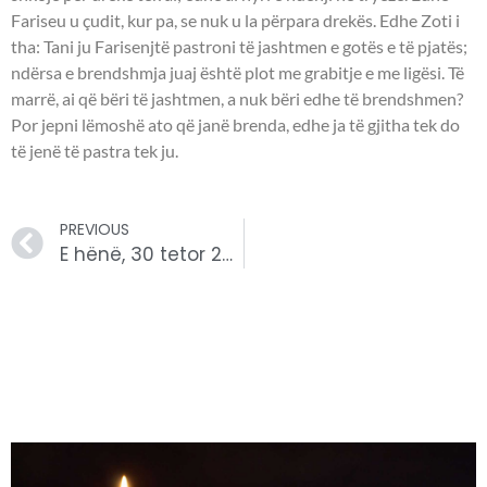
Fariseu u çudit, kur pa, se nuk u la përpara drekës. Edhe Zoti i
tha: Tani ju Farisenjtë pastroni të jashtmen e gotës e të pjatës;
ndërsa e brendshmja juaj është plot me grabitje e me ligësi. Të
marrë, ai që bëri të jashtmen, a nuk bëri edhe të brendshmen?
Por jepni lëmoshë ato që janë brenda, edhe ja të gjitha tek do
të jenë të pastra tek ju.
PREVIOUS
E hënë, 30 tetor 2023 – Leximet biblike.