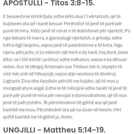
APOSTULLI - Titos 3:8-15.
E besueshme është fjala; edhe këto dua t’i vërtetosh, që të
kujdesen ata që i kanë besuar Perëndisë të jenë të parë për
punë të mira. Këto janë të mirat e të dobishmet për njerëzit. Po
nga debate të marra, e gjenealogji njerëzish, e grindje, edhe
luftra ligji largohu, sepse janë të padobishme e të kota. Nga
njeriu përçarës, si ta mësosh një herë e dy herë, hiq dorë, duke
ditur se i tilli është i prishur, edhe mëkaton, sepse e ka dënuar
veten. Kur të dërgoj Artemain ose Tihikun tek ti, shpejto të
vish tek unë në Nikopojë, sepse atje vendosa të dimëroj.
Ligjtarin Zina dhe Apolloin përcilli me kujdes, që të mos u
mungojë atyre asgjë. Edhe le të mësojnë edhe tanët të jenë të
parë për punë të mira për nevojat e domosdoshme, që të mos
jenë të pafrytshëm. Të përshëndesin të gjithë ata që janë
bashkë me mua. Përshëndeti ata që na duan në besim. Hiri
qoftë bashkë me të gjithë ju. Amin.
UNGJILLI - Mattheu 5:14-19.