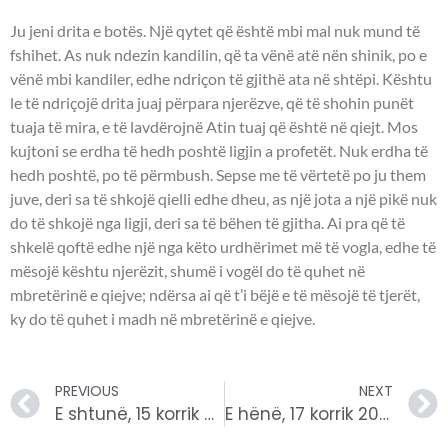
Ju jeni drita e botës. Një qytet që është mbi mal nuk mund të
fshihet. As nuk ndezin kandilin, që ta vënë atë nën shinik, po e
vënë mbi kandiler, edhe ndriçon të gjithë ata në shtëpi. Kështu
le të ndriçojë drita juaj përpara njerëzve, që të shohin punët
tuaja të mira, e të lavdërojnë Atin tuaj që është në qiejt. Mos
kujtoni se erdha të hedh poshtë ligjin a profetët. Nuk erdha të
hedh poshtë, po të përmbush. Sepse me të vërtetë po ju them
juve, deri sa të shkojë qielli edhe dheu, as një jota a një pikë nuk
do të shkojë nga ligji, deri sa të bëhen të gjitha. Ai pra që të
shkelë qoftë edhe një nga këto urdhërimet më të vogla, edhe të
mësojë kështu njerëzit, shumë i vogël do të quhet në
mbretërinë e qiejve; ndërsa ai që t’i bëjë e të mësojë të tjerët,
ky do të quhet i madh në mbretërinë e qiejve.
PREVIOUS
NEXT
E shtunë, 15 korrik 2023 – Leximet biblike.
E hënë, 17 korrik 2023 – Leximet Biblike.