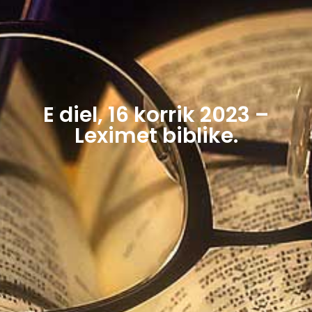
E diel, 16 korrik 2023 –
Leximet biblike.