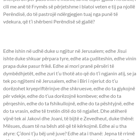
cili me anë të Frymës së përjetshme i blatoi veten e tij pa njollë
Perëndisë, do të pastrojë ndërgjegjen tuaj nga punë të
vdekura, që t’i shërbeni Perëndisë së gjallë?
UNGJILLI - Marku 10:32-45.
Edhe ishin në udhë duke u ngjitur në Jerusalem; edhe Jisui
ishte duke shkuar përpara tyre, edhe ata çuditeshin, edhe vinin
prapa duke pasur frikë. Edhe ai mori pranë përsëri të
dymbëdhjetët, edhe zuri t’u thotë ato që do t’i ngjanin atij, se ja
tek po ngjitemi në Jerusalem, edhe i Biri i njeriut do t’u
dorëzohet kryepriftërinjve dhe shkruesve, edhe do ta gjykojnë
për vdekje, edhe do t’ua dorëzojnë kombeve; edhe do ta
përqeshin, edhe do ta fshikullojnë, edhe do ta pështyjnë, edhe
do ta vrasin, edhe të tretën ditë do të ngjallet. Dhe atëherë
vijnë tek ai Jakovi dhe Joani, të bijtë e Zevedheut, duke thënë:
Mësues, duam të na bësh atë që të kërkojmë. Edhe ai u tha
atyre: Ç’doni t’ju bëj unë juve? Edhe ata i thanë: Jepna të rrimë