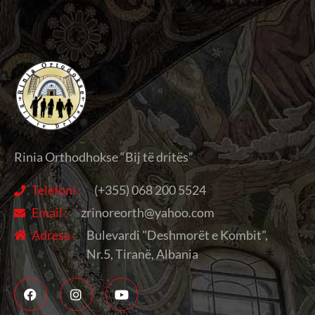
Rinia Orthodhokse “Bij të dritës”
Telefoni :
(+355) 068 200 5524
Email :
zrinoreorth@yahoo.com
Adresa :
Bulevardi "Deshmorët e Kombit",
Nr.5, Tiranë, Albania