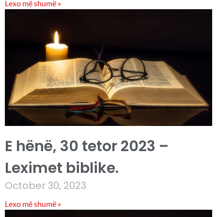
Lexo më shumë »
E hënë, 30 tetor 2023 –
Leximet biblike.
October 30, 2023
Lexo më shumë »