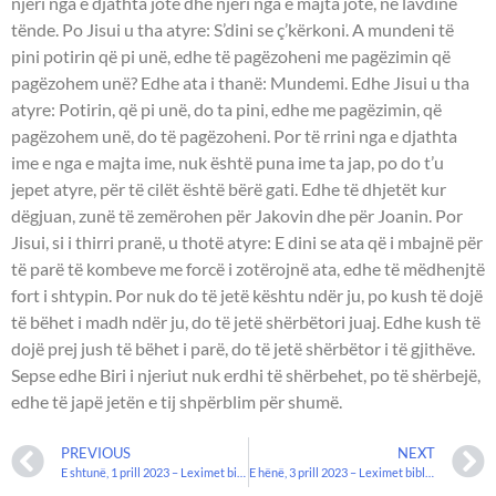
njëri nga e djathta jote dhe njëri nga e majta jote, në lavdinë
tënde. Po Jisui u tha atyre: S’dini se ç’kërkoni. A mundeni të
pini potirin që pi unë, edhe të pagëzoheni me pagëzimin që
pagëzohem unë? Edhe ata i thanë: Mundemi. Edhe Jisui u tha
atyre: Potirin, që pi unë, do ta pini, edhe me pagëzimin, që
pagëzohem unë, do të pagëzoheni. Por të rrini nga e djathta
ime e nga e majta ime, nuk është puna ime ta jap, po do t’u
jepet atyre, për të cilët është bërë gati. Edhe të dhjetët kur
dëgjuan, zunë të zemërohen për Jakovin dhe për Joanin. Por
Jisui, si i thirri pranë, u thotë atyre: E dini se ata që i mbajnë për
të parë të kombeve me forcë i zotërojnë ata, edhe të mëdhenjtë
fort i shtypin. Por nuk do të jetë kështu ndër ju, po kush të dojë
të bëhet i madh ndër ju, do të jetë shërbëtori juaj. Edhe kush të
dojë prej jush të bëhet i parë, do të jetë shërbëtor i të gjithëve.
Sepse edhe Biri i njeriut nuk erdhi të shërbehet, po të shërbejë,
edhe të japë jetën e tij shpërblim për shumë.
PREVIOUS
NEXT
E shtunë, 1 prill 2023 – Leximet biblike.
E hënë, 3 prill 2023 – Leximet biblike.