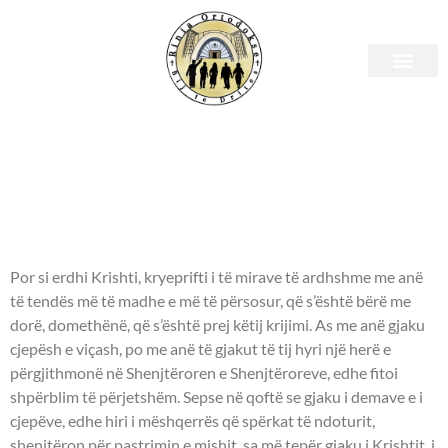
E diel, 2 prill 2023 – Leximet
biblike.
APOSTULLI - Hebrenjve 9:11-
14.
Por si erdhi Krishti, kryeprifti i të mirave të ardhshme me anë
të tendës më të madhe e më të përsosur, që s’është bërë me
dorë, domethënë, që s’është prej këtij krijimi. As me anë gjaku
cjepësh e viçash, po me anë të gjakut të tij hyri një herë e
përgjithmonë në Shenjtëroren e Shenjtëroreve, edhe fitoi
shpërblim të përjetshëm. Sepse në qoftë se gjaku i demave e i
cjepëve, edhe hiri i mëshqerrës që spërkat të ndoturit,
shenjtëron për pastrimin e mishit, sa më tepër gjaku i Krishtit, i