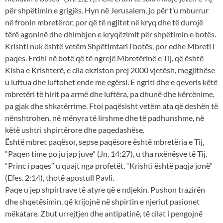
për shpëtimin e grigjës. Hyn në Jerusalem, jo për t’u mburrur
në fronin mbretëror, por që të ngjitet në kryq dhe të durojë
tërë agoninë dhe dhimbjen e kryqëzimit për shpëtimin e botës.
Krishti nuk është vetëm Shpëtimtari i botës, por edhe Mbreti i
paqes. Erdhi në botë që të ngrejë Mbretërinë e Tij, që është
Kisha e Krishterë, e cila ekziston prej 2000 vjetësh, megjithëse
u luftua dhe luftohet ende me egërsi. E ngriti dhe e qeveris këtë
mbretëri të hirit pa armë dhe luftëra, pa dhunë dhe kërcënime,
pa gjak dhe shkatërrime. Ftoi paqësisht vetëm ata që deshën të
nënshtrohen, në mënyra të lirshme dhe të padhunshme, në
këtë ushtri shpirtërore dhe paqedashëse.
Është mbret paqësor, sepse paqësore është mbretëria e Tij,
“Paqen time po ju jap juve” (Jn. 14:27), u tha nxënësve të Tij.
“Princ i paqes” u quajt nga profetët. “Krishti është paqja jonë”
(Efes. 2:14), thotë apostull Pavli.
Paqe u jep shpirtrave të atyre që e ndjekin. Pushon trazirën
dhe shqetësimin, që krijojnë në shpirtin e njeriut pasionet
mëkatare. Zbut urrejtjen dhe antipatinë, të cilat i pengojnë