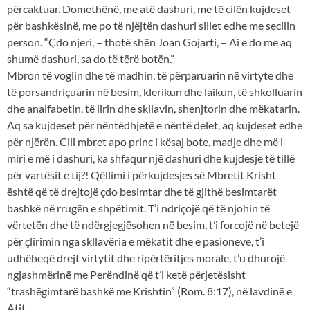
përcaktuar. Domethënë, me atë dashuri, me të cilën kujdeset
për bashkësinë, me po të njëjtën dashuri sillet edhe me secilin
person. “Çdo njeri, – thotë shën Joan Gojarti, – Ai e do me aq
shumë dashuri, sa do të tërë botën.”
Mbron të voglin dhe të madhin, të përparuarin në virtyte dhe
të porsandriçuarin në besim, klerikun dhe laikun, të shkolluarin
dhe analfabetin, të lirin dhe skllavin, shenjtorin dhe mëkatarin.
Aq sa kujdeset për nëntëdhjetë e nëntë delet, aq kujdeset edhe
për njërën. Cili mbret apo princ i kësaj bote, madje dhe më i
miri e më i dashuri, ka shfaqur një dashuri dhe kujdesje të tillë
për vartësit e tij?! Qëllimi i përkujdesjes së Mbretit Krisht
është që të drejtojë çdo besimtar dhe të gjithë besimtarët
bashkë në rrugën e shpëtimit. T’i ndriçojë që të njohin të
vërtetën dhe të ndërgjegjësohen në besim, t’i forcojë në betejë
për çlirimin nga skllavëria e mëkatit dhe e pasioneve, t’i
udhëheqë drejt virtytit dhe ripërtëritjes morale, t’u dhurojë
ngjashmërinë me Perëndinë që t’i ketë përjetësisht
“trashëgimtarë bashkë me Krishtin” (Rom. 8:17), në lavdinë e
Atit.