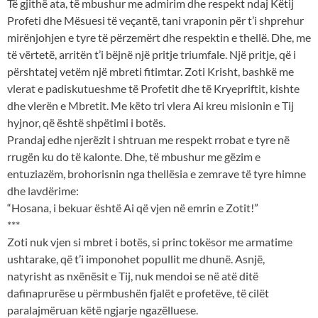
Të gjithë ata, të mbushur me admirim dhe respekt ndaj Këtij
Profeti dhe Mësuesi të veçantë, tani vraponin për t’i shprehur
mirënjohjen e tyre të përzemërt dhe respektin e thellë. Dhe, me
të vërtetë, arritën t’i bëjnë një pritje triumfale. Një pritje, që i
përshtatej vetëm një mbreti fitimtar. Zoti Krisht, bashkë me
vlerat e padiskutueshme të Profetit dhe të Kryepriftit, kishte
dhe vlerën e Mbretit. Me këto tri vlera Ai kreu misionin e Tij
hyjnor, që është shpëtimi i botës.
Prandaj edhe njerëzit i shtruan me respekt rrobat e tyre në
rrugën ku do të kalonte. Dhe, të mbushur me gëzim e
entuziazëm, brohorisnin nga thellësia e zemrave të tyre himne
dhe lavdërime:
“Hosana, i bekuar është Ai që vjen në emrin e Zotit!”
***
Zoti nuk vjen si mbret i botës, si princ tokësor me armatime
ushtarake, që t’i imponohet popullit me dhunë. Asnjë,
natyrisht as nxënësit e Tij, nuk mendoi se në atë ditë
dafinaprurëse u përmbushën fjalët e profetëve, të cilët
paralajmëruan këtë ngjarje ngazëlluese.