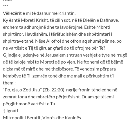
***
Vëllezërit e mi të dashur më Krishtin,
Ky është Mbreti Krisht, të cilin sot, në të Dielën e Dafinave,
erdhëm ta adhurojmë dhe ta lavdërojmë. Është Mbreti
shpirtëror, i lavdishëm, i tërëfuqishëm dhe shpëtimtari i
shpirtrave tanë. Nëse Ai ofroi dhe ofron aq shumë për ne, po
ne vartësit e Tij të çliruar, çfarë do të ofrojmë për Te?
Gjindja e judenjve në Jerusalem shtruan veshjet e tyre në rrugë
që të kalojë mbi to Mbreti që po vjen. Ne ftohemi që të bëjmë
diçka më të mirë dhe më thelbësore. Të vendosim përpara
këmbëve të Tij zemrën tonë dhe me mall e përkushtim t’i
themi:
“Po, eja, o Zoti Jisu” (Zb. 22:20), ngrije fronin tënd edhe në
zemrat tona dhe mbretëro përjetësisht. Duam që të jemi
përgjithmonë vartësit e Tu.
† Ignati
Mitropolit i Beratit, Vlorës dhe Kaninës