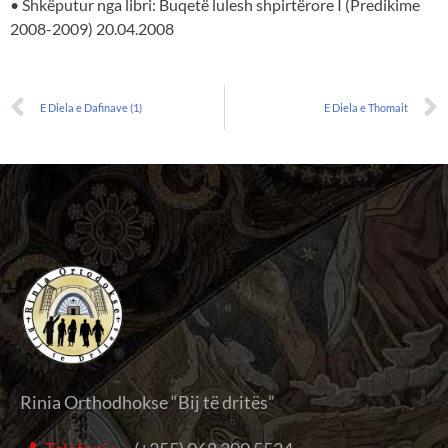
• Shkëputur nga libri: Buqetë lulesh shpirtërore I (Predikime
2008-2009) 20.04.2008
E Diela e Dafinave (1)
E Diela e Thomait
Rinia Orthodhokse “Bij të dritës”