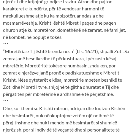
njerëzit dhe krijojnë grindje e trazira. Afron dhe pajton
karakteret e kundërta, për të vendosur harmoni të
mrekullueshme atje ku ka mbizotëruar ndasia dhe
mosmarrëveshja. Krishti është Mbret i paqes dhe paqen
dhuron atje ku mbretëron, domethënë në zemrat, në familjet,
në kombet, në popujt e tokës.
***
“Mbretëria e Tij është brenda nesh” (Llk. 16:21), shpalli Zoti. Sa
zemra janë besnike dhe të përkushtuara, i përkasin kësaj
mbretërie. Mbretëritë tokësore humbasin, zhduken, por
zemrat e njerëzve janë pronë e padiskutueshme e Mbretit
Krisht. Nëse qytetarët e kësaj mbretërie mbeten besnikë te
Zoti dhe Mbreti i tyre, shijojnë të gjitha dhuratat e Tij dhe
përgatiten për mbretërinë e ardhshme e të përjetshme.
***
Dhe, kur themi se Krishti mbron, ndriçon dhe fuqizon Kishën
dhe besimtarët, nuk nënkuptojmë vetëm një ndihmë të
përgjithshme dhe nuk i mendojmë besimtarët si shumicë
njerëzish, por si individë të veçantë dhe si personalitete të