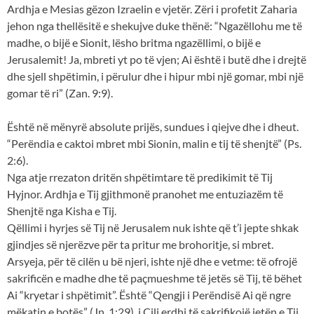
Ardhja e Mesias gëzon Izraelin e vjetër. Zëri i profetit Zaharia
jehon nga thellësitë e shekujve duke thënë: “Ngazëllohu me të
madhe, o bijë e Sionit, lësho britma ngazëllimi, o bijë e
Jerusalemit! Ja, mbreti yt po të vjen; Ai është i butë dhe i drejtë
dhe sjell shpëtimin, i përulur dhe i hipur mbi një gomar, mbi një
gomar të ri” (Zan. 9:9).
Është në mënyrë absolute prijës, sundues i qiejve dhe i dheut.
“Perëndia e caktoi mbret mbi Sionin, malin e tij të shenjtë” (Ps.
2:6).
Nga atje rrezaton dritën shpëtimtare të predikimit të Tij
Hyjnor. Ardhja e Tij gjithmonë pranohet me entuziazëm të
Shenjtë nga Kisha e Tij.
Qëllimi i hyrjes së Tij në Jerusalem nuk ishte që t’i jepte shkak
gjindjes së njerëzve për ta pritur me brohoritje, si mbret.
Arsyeja, për të cilën u bë njeri, ishte një dhe e vetme: të ofrojë
sakrificën e madhe dhe të paçmueshme të jetës së Tij, të bëhet
Ai “kryetar i shpëtimit”. Është “Qengji i Perëndisë Ai që ngre
mëkatin e botës” (Jn. 1:29), i Cili erdhi të sakrifikojë jetën e Tij