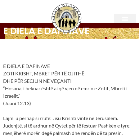
E DIELA E DAFINAVE
E DIELA E DAFINAVE
E DIELA E DAFINAVE
ZOTI KRISHT, MBRET PËR TË GJITHË
DHE PËR SECILIN NË VEÇANTI
“Hosana, i bekuar është ai që vjen në emrin e Zotit, Mbreti i
Izraelit.”
(Joani 12:13)
Lajmi u përhap si rrufe: Jisu Krishti vinte në Jerusalem.
Judenjtë, si të ardhur në Qytet për të festuar Pashkën e tyre,
menjëherë morën degë palmash dhe rendën që ta presin.