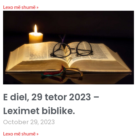
Lexo më shumë »
E diel, 29 tetor 2023 –
Leximet biblike.
October 29, 2023
Lexo më shumë »