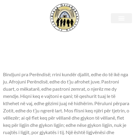
E enjte, 19 janar 2023 –
Leximet biblike.
APOSTULLI - Jakovi 4:7-5:9.
Bindjuni pra Perëndisë; rrini kundër djallit, edhe do të ikë nga
ju. Afrojuni Perëndisë, edhe do t’ju afrohet juve. Pastroni
duart, o mëkatarë, edhe pastroni zemrat, o njerëz me dy
mendje. Hiqni keq e vajtoni e qani; të qeshurit tuaj le të
kthehet në vaj, edhe gëzimi juaj në hidhërim. Përuluni përpara
Zotit, edhe do t’ju ngrerë lart. Mos flisni keq njëri për tjetrin, o
vëllezër; ai që flet keq për vëllanë dhe gjykon të vëllanë, flet
keq për ligjin dhe gjykon ligjin; edhe nëse gjykon ligjin, nuk je
ruajtës i ligjit, por gjykatës i tij. Një është ligjvënësi dhe