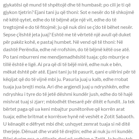
gjykatësi që mund të shpëtojë dhe të humbasë; po cili je ti që
gjykon tjetrin? Ejani tani ju që thoni: Sot e nesër do të shkojmë
në këtë qytet, edhe do të bëjmë atje një vit, edhe do të
tregtojmë e do të fitojmë; ju që nuk dini se ç’do të bëhet nesër.
Sepse ç’është jeta juaj? Eshtë me të vërtetë një avull që duket
për pakëz kohë, e pastaj humbet. Në vend që të thoni: Në
dashtë Perëndia, edhe në rrofshim, do të bëjmë këtë ose atë.
Po tani mburreni me mendjemadhësitë tuaja; çdo mburrje e
tillë është e ligë. Ai pra që di të bëjë mirë, edhe nuk e bën,
mëkat është për atë. Ejani tani ju të pasurit, qani e ulërini për të
këqijat që do të vijnë mbi ju. Pasuria juaj u kalb, edhe rrobat
tuaja jua brejti mola. Ari dhe argjendi juaj u ndryshkën, edhe
ndryshku i tyre do të jetë dëshmi kundër jush, edhe do të hajë
mishrat tuaj si zjarr; mblodhët thesarë për ditët e fundit. Ja tek
bërtet paga që ua keni mbajtur punëtorëve që korrën arat
tuaja; edhe britmat e korrësve hynë në veshët e Zotit Sabaoth.
U kënaqët e dëfryet mbi dhé; ushqyet zemrat tuaja si në ditë
therjeje. Dënuat dhe vratë të drejtin; edhe ai nuk ju rri kundër.
Bëni durim pra, o vëllezër, deri në ardhjen e Zotit. Ja bujku tek