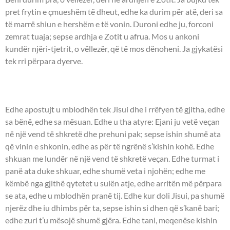
pret frytin e çmueshëm të dheut, edhe ka durim për atë, deri sa
të marrë shiun e hershëm e të vonin. Duroni edhe ju, forconi
zemrat tuaja; sepse ardhja e Zotit u afrua. Mos u ankoni
kundër njëri-tjetrit, o vëllezër, që të mos dënoheni. Ja gjykatësi
tek rri përpara dyerve.
UNGJILLI - Marku 6:30-45.
Edhe apostujt u mblodhën tek Jisui dhe i rrëfyen të gjitha, edhe
sa bënë, edhe sa mësuan. Edhe u tha atyre: Ejani ju vetë veçan
në një vend të shkretë dhe prehuni pak; sepse ishin shumë ata
që vinin e shkonin, edhe as për të ngrënë s’kishin kohë. Edhe
shkuan me lundër në një vend të shkretë veçan. Edhe turmat i
panë ata duke shkuar, edhe shumë veta i njohën; edhe me
këmbë nga gjithë qytetet u sulën atje, edhe arritën më përpara
se ata, edhe u mblodhën pranë tij. Edhe kur doli Jisui, pa shumë
njerëz dhe iu dhimbs për ta, sepse ishin si dhen që s’kanë bari;
edhe zuri t’u mësojë shumë gjëra. Edhe tani, meqenëse kishin