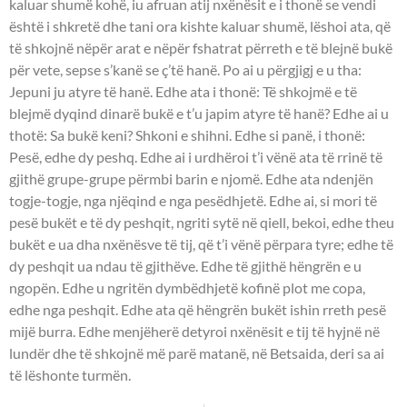
kaluar shumë kohë, iu afruan atij nxënësit e i thonë se vendi
është i shkretë dhe tani ora kishte kaluar shumë, lëshoi ata, që
të shkojnë nëpër arat e nëpër fshatrat përreth e të blejnë bukë
për vete, sepse s’kanë se ç’të hanë. Po ai u përgjigj e u tha:
Jepuni ju atyre të hanë. Edhe ata i thonë: Të shkojmë e të
blejmë dyqind dinarë bukë e t’u japim atyre të hanë? Edhe ai u
thotë: Sa bukë keni? Shkoni e shihni. Edhe si panë, i thonë:
Pesë, edhe dy peshq. Edhe ai i urdhëroi t’i vënë ata të rrinë të
gjithë grupe-grupe përmbi barin e njomë. Edhe ata ndenjën
togje-togje, nga njëqind e nga pesëdhjetë. Edhe ai, si mori të
pesë bukët e të dy peshqit, ngriti sytë në qiell, bekoi, edhe theu
bukët e ua dha nxënësve të tij, që t’i vënë përpara tyre; edhe të
dy peshqit ua ndau të gjithëve. Edhe të gjithë hëngrën e u
ngopën. Edhe u ngritën dymbëdhjetë kofinë plot me copa,
edhe nga peshqit. Edhe ata që hëngrën bukët ishin rreth pesë
mijë burra. Edhe menjëherë detyroi nxënësit e tij të hyjnë në
lundër dhe të shkojnë më parë matanë, në Betsaida, deri sa ai
të lëshonte turmën.