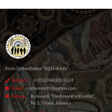
Rinia Orthodhokse “Bij të dritës”
Telefoni :
(+355) 068 200 5524
Email :
zrinoreorth@yahoo.com
Adresa :
Bulevardi "Deshmorët e Kombit",
Nr.5, Tiranë, Albania