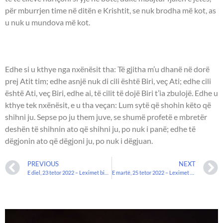
për mburrjen time në ditën e Krishtit, se nuk brodha më kot, as
u nuk u mundova më kot.
UNGJILLI - Llukai 10:22-24.
Edhe si u kthye nga nxënësit tha: Të gjitha m’u dhanë në dorë
prej Atit tim; edhe asnjë nuk di cili është Biri, veç Ati; edhe cili
është Ati, veç Biri, edhe ai, të cilit të dojë Biri t’ia zbulojë. Edhe u
kthye tek nxënësit, e u tha veçan: Lum sytë që shohin këto që
shihni ju. Sepse po ju them juve, se shumë profetë e mbretër
deshën të shihnin ato që shihni ju, po nuk i panë; edhe të
dëgjonin ato që dëgjoni ju, po nuk i dëgjuan.
PREVIOUS
NEXT
E diel, 23 tetor 2022 – Leximet biblike.
E martë, 25 tetor 2022 – Leximet biblike.