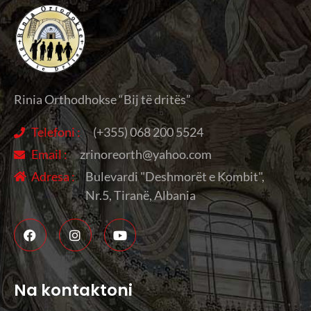
Rinia Orthodhokse “Bij të dritës”
Telefoni :
(+355) 068 200 5524
Email :
zrinoreorth@yahoo.com
Adresa :
Bulevardi "Deshmorët e Kombit",
Nr.5, Tiranë, Albania
Na kontaktoni