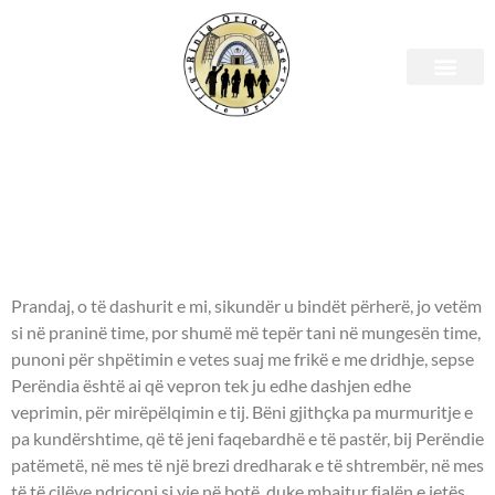
E hënë, 24 tetor 2022 –
Leximet biblike.
APOSTULLI - Filipianëve
2:12-16.
Prandaj, o të dashurit e mi, sikundër u bindët përherë, jo vetëm
si në praninë time, por shumë më tepër tani në mungesën time,
punoni për shpëtimin e vetes suaj me frikë e me dridhje, sepse
Perëndia është ai që vepron tek ju edhe dashjen edhe
veprimin, për mirëpëlqimin e tij. Bëni gjithçka pa murmuritje e
pa kundërshtime, që të jeni faqebardhë e të pastër, bij Perëndie
patëmetë, në mes të një brezi dredharak e të shtrembër, në mes
të të cilëve ndriçoni si yje në botë, duke mbajtur fjalën e jetës,