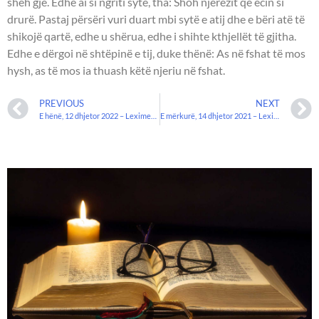
sheh gjë. Edhe ai si ngriti sytë, tha: Shoh njerëzit që ecin si
drurë. Pastaj përsëri vuri duart mbi sytë e atij dhe e bëri atë të
shikojë qartë, edhe u shërua, edhe i shihte kthjellët të gjitha.
Edhe e dërgoi në shtëpinë e tij, duke thënë: As në fshat të mos
hysh, as të mos ia thuash këtë njeriu në fshat.
PREVIOUS
NEXT
E hënë, 12 dhjetor 2022 – Leximet biblike.
E mërkurë, 14 dhjetor 2021 – Leximet biblike.