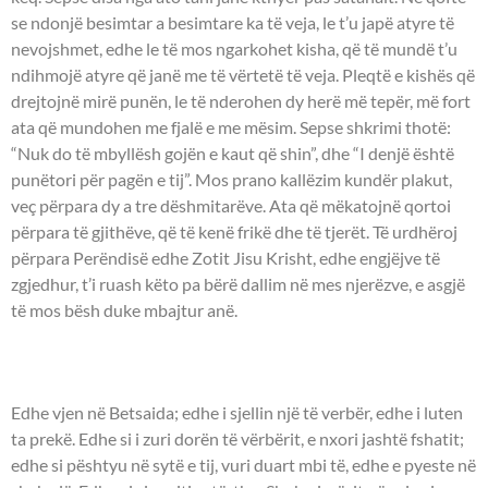
se ndonjë besimtar a besimtare ka të veja, le t’u japë atyre të
nevojshmet, edhe le të mos ngarkohet kisha, që të mundë t’u
ndihmojë atyre që janë me të vërtetë të veja. Pleqtë e kishës që
drejtojnë mirë punën, le të nderohen dy herë më tepër, më fort
ata që mundohen me fjalë e me mësim. Sepse shkrimi thotë:
“Nuk do të mbyllësh gojën e kaut që shin”, dhe “I denjë është
punëtori për pagën e tij”. Mos prano kallëzim kundër plakut,
veç përpara dy a tre dëshmitarëve. Ata që mëkatojnë qortoi
përpara të gjithëve, që të kenë frikë dhe të tjerët. Të urdhëroj
përpara Perëndisë edhe Zotit Jisu Krisht, edhe engjëjve të
zgjedhur, t’i ruash këto pa bërë dallim në mes njerëzve, e asgjë
të mos bësh duke mbajtur anë.
UNGJILLI - Marku 8:22-26.
Edhe vjen në Betsaida; edhe i sjellin një të verbër, edhe i luten
ta prekë. Edhe si i zuri dorën të vërbërit, e nxori jashtë fshatit;
edhe si pështyu në sytë e tij, vuri duart mbi të, edhe e pyeste në