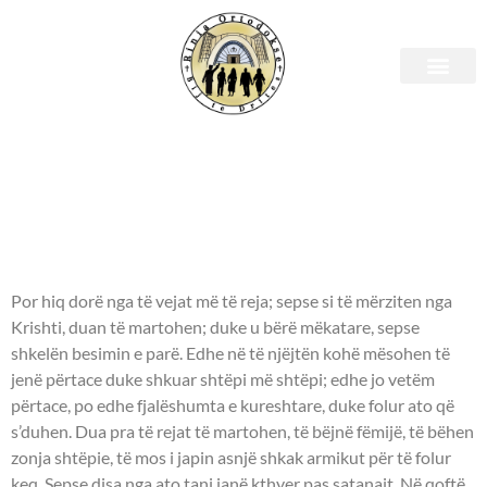
E martë, 13 dhjetor 2022 –
Leximet Biblike.
APOSTULLI - 1Timotheut
5:11-21.
Por hiq dorë nga të vejat më të reja; sepse si të mërziten nga
Krishti, duan të martohen; duke u bërë mëkatare, sepse
shkelën besimin e parë. Edhe në të njëjtën kohë mësohen të
jenë përtace duke shkuar shtëpi më shtëpi; edhe jo vetëm
përtace, po edhe fjalëshumta e kureshtare, duke folur ato që
s’duhen. Dua pra të rejat të martohen, të bëjnë fëmijë, të bëhen
zonja shtëpie, të mos i japin asnjë shkak armikut për të folur
keq. Sepse disa nga ato tani janë kthyer pas satanait. Në qoftë