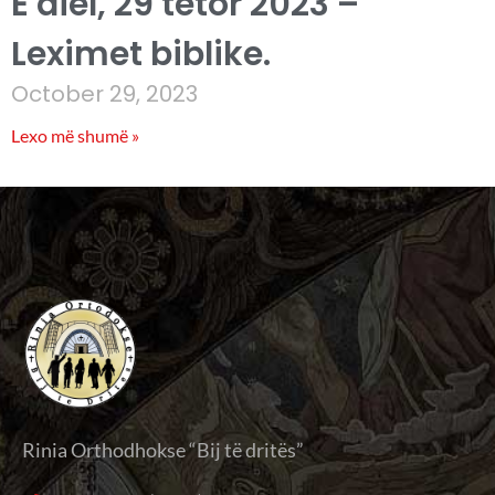
E diel, 29 tetor 2023 –
Leximet biblike.
October 29, 2023
Lexo më shumë »
Rinia Orthodhokse “Bij të dritës”