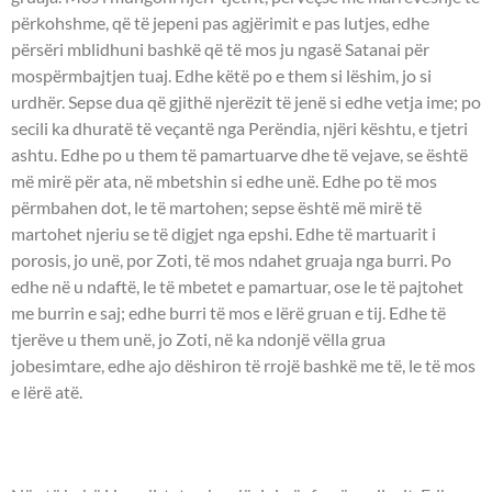
përkohshme, që të jepeni pas agjërimit e pas lutjes, edhe
përsëri mblidhuni bashkë që të mos ju ngasë Satanai për
mospërmbajtjen tuaj. Edhe këtë po e them si lëshim, jo si
urdhër. Sepse dua që gjithë njerëzit të jenë si edhe vetja ime; po
secili ka dhuratë të veçantë nga Perëndia, njëri kështu, e tjetri
ashtu. Edhe po u them të pamartuarve dhe të vejave, se është
më mirë për ata, në mbetshin si edhe unë. Edhe po të mos
përmbahen dot, le të martohen; sepse është më mirë të
martohet njeriu se të digjet nga epshi. Edhe të martuarit i
porosis, jo unë, por Zoti, të mos ndahet gruaja nga burri. Po
edhe në u ndaftë, le të mbetet e pamartuar, ose le të pajtohet
me burrin e saj; edhe burri të mos e lërë gruan e tij. Edhe të
tjerëve u them unë, jo Zoti, në ka ndonjë vëlla grua
jobesimtare, edhe ajo dëshiron të rrojë bashkë me të, le të mos
e lërë atë.
UNGJILLI - Mattheu 14:1-13