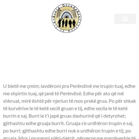
E martë, 18 korrik 2023 –
Leximet biblike.
APOSTULLI - 1 Korinthianëve
6:20-7:12
U bletë me çmim; lavdëroni pra Perëndinë me trupin tuaj, edhe
me shpirtin tuaj, që janë të Perëndisë. Edhe për ato që më
shkruat, mirë është për njeriun të mos prekë grua. Po për shkak
të kurvërive le të ketë secili gruan e tij, edhe secila le të ketë
burrin e saj. Burri le t’i japë gruas dashurinë që i detyrohet;
gjithashtu edhe gruaja burrit. Gruaja s’e urdhëron trupin e saj,
po burri; gjithashtu edhe burri nuk e urdhëron trupin e tij, po
gruaja. Mos i mungoni njëri-tjetrit, përveçse me marrëveshje të