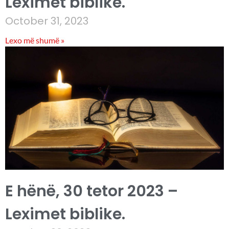
Leximet biblike.
October 31, 2023
Lexo më shumë »
E hënë, 30 tetor 2023 –
Leximet biblike.