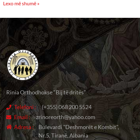
Lexo më shumë »
Rinia Orthodhokse “Bij të dritës”
Telefoni :
(+355) 068 200 5524
Email :
zrinoreorth@yahoo.com
Adresa :
Bulevardi "Deshmorët e Kombit",
Nr.5, Tiranë, Albania