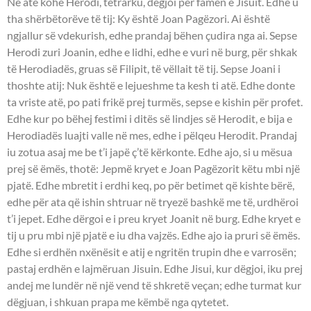
Në atë kohë Herodi, tetrarku, dëgjoi për famën e Jisuit. Edhe u
tha shërbëtorëve të tij: Ky është Joan Pagëzori. Ai është
ngjallur së vdekurish, edhe prandaj bëhen çudira nga ai. Sepse
Herodi zuri Joanin, edhe e lidhi, edhe e vuri në burg, për shkak
të Herodiadës, gruas së Filipit, të vëllait të tij. Sepse Joani i
thoshte atij: Nuk është e lejueshme ta kesh ti atë. Edhe donte
ta vriste atë, po pati frikë prej turmës, sepse e kishin për profet.
Edhe kur po bëhej festimi i ditës së lindjes së Herodit, e bija e
Herodiadës luajti valle në mes, edhe i pëlqeu Herodit. Prandaj
iu zotua asaj me be t’i japë ç’të kërkonte. Edhe ajo, si u mësua
prej së ëmës, thotë: Jepmë kryet e Joan Pagëzorit këtu mbi një
pjatë. Edhe mbretit i erdhi keq, po për betimet që kishte bërë,
edhe për ata që ishin shtruar në tryezë bashkë me të, urdhëroi
t’i jepet. Edhe dërgoi e i preu kryet Joanit në burg. Edhe kryet e
tij u pru mbi një pjatë e iu dha vajzës. Edhe ajo ia pruri së ëmës.
Edhe si erdhën nxënësit e atij e ngritën trupin dhe e varrosën;
pastaj erdhën e lajmëruan Jisuin. Edhe Jisui, kur dëgjoi, iku prej
andej me lundër në një vend të shkretë veçan; edhe turmat kur
dëgjuan, i shkuan prapa me këmbë nga qytetet.