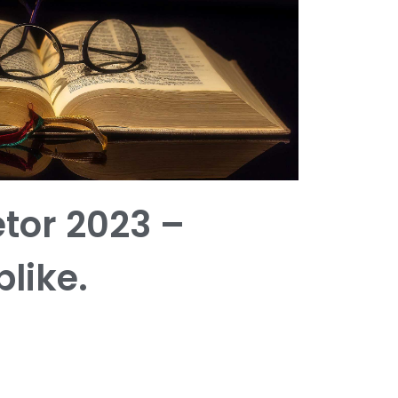
tetor 2023 –
blike.