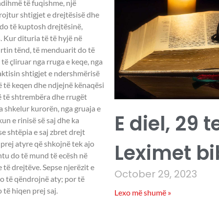
 ndihmë të fuqishme, një
jtur shtigjet e drejtësisë dhe
 do të kuptosh drejtësinë,
 Kur dituria të të hyjë në
rtin tënd, të menduarit do të
 të çliruar nga rruga e keqe, nga
raktisin shtigjet e ndershmërisë
në të keqen dhe ndjejnë kënaqësi
janë të shtrembëra dhe rrugët
a shkelur kurorën, nga gruaja e
E diel, 29 
un e rinisë së saj dhe ka
 shtëpia e saj zbret drejt
 prej atyre që shkojnë tek ajo
Leximet bi
ështu do të mund të ecësh në
 të drejtëve. Sepse njerëzit e
October 29, 2023
o të qëndrojnë aty; por të
të hiqen prej saj.
Lexo më shumë »
 11:22-26,