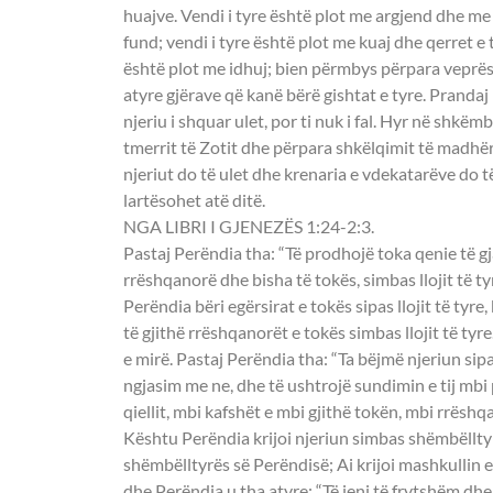
huajve. Vendi i tyre është plot me argjend dhe me
fund; vendi i tyre është plot me kuaj dhe qerret e t
është plot me idhuj; bien përmbys përpara veprës 
atyre gjërave që kanë bërë gishtat e tyre. Pranda
njeriu i shquar ulet, por ti nuk i fal. Hyr në shkë
tmerrit të Zotit dhe përpara shkëlqimit të madhëris
njeriut do të ulet dhe krenaria e vdekatarëve do t
lartësohet atë ditë.
NGA LIBRI I GJENEZËS 1:24-2:3.
Pastaj Perëndia tha: “Të prodhojë toka qenie të gjal
rrëshqanorë dhe bisha të tokës, simbas llojit të t
Perëndia bëri egërsirat e tokës sipas llojit të tyre,
të gjithë rrëshqanorët e tokës simbas llojit të tyr
e mirë. Pastaj Perëndia tha: “Ta bëjmë njeriun si
ngjasim me ne, dhe të ushtrojë sundimin e tij mbi 
qiellit, mbi kafshët e mbi gjithë tokën, mbi rrëshq
Kështu Perëndia krijoi njeriun simbas shëmbëllty
shëmbëlltyrës së Perëndisë; Ai krijoi mashkullin 
dhe Perëndia u tha atyre: “Të jeni të frytshëm 