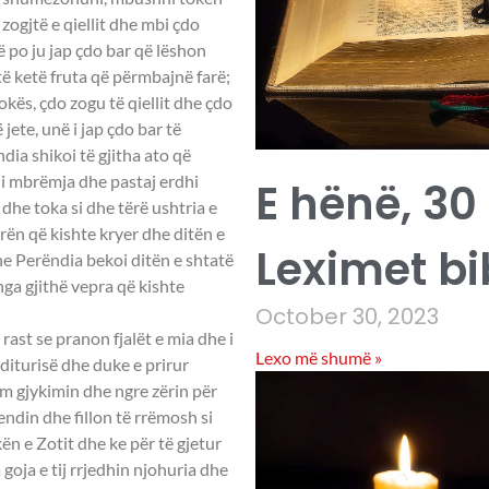
zogjtë e qiellit dhe mbi çdo
ë po ju jap çdo bar që lëshon
ë ketë fruta që përmbajnë farë;
okës, çdo zogu të qiellit dhe çdo
jete, unë i jap çdo bar të
dia shikoi të gjitha ato që
hi mbrëmja dhe pastaj erdhi
E hënë, 30
 dhe toka si dhe tërë ushtria e
rën që kishte kryer dhe ditën e
Leximet bi
he Perëndia bekoi ditën e shtatë
nga gjithë vepra që kishte
October 30, 2023
ast se pranon fjalët e mia dhe i
Lexo më shumë »
diturisë dhe duke e prirur
lm gjykimin dhe ngre zërin për
endin dhe fillon të rrëmosh si
kën e Zotit dhe ke për të gjetur
goja e tij rrjedhin njohuria dhe