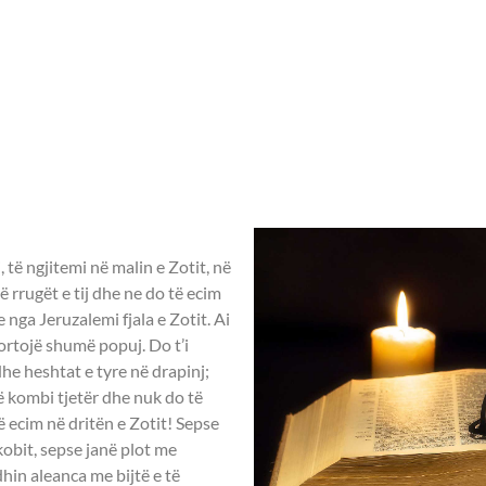
Home
Rreth nesh
Aktivitete ndër vit
3 – Leximet biblike.
 të ngjitemi në malin e Zotit, në
 rrugët e tij dhe ne do të ecim
he nga Jeruzalemi fjala e Zotit. Ai
ortojë shumë popuj. Do t’i
dhe heshtat e tyre në drapinj;
ë kombi tjetër dhe nuk do të
ë ecim në dritën e Zotit! Sepse
akobit, sepse janë plot me
idhin aleanca me bijtë e të