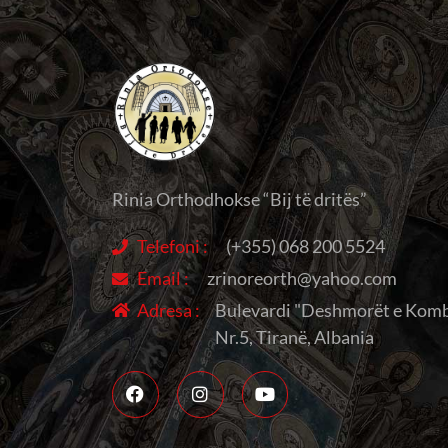
Rinia Orthodhokse “Bij të dritës”
Telefoni :
(+355) 068 200 5524
Email :
zrinoreorth@yahoo.com
Adresa :
Bulevardi "Deshmorët e Komb
Nr.5, Tiranë, Albania