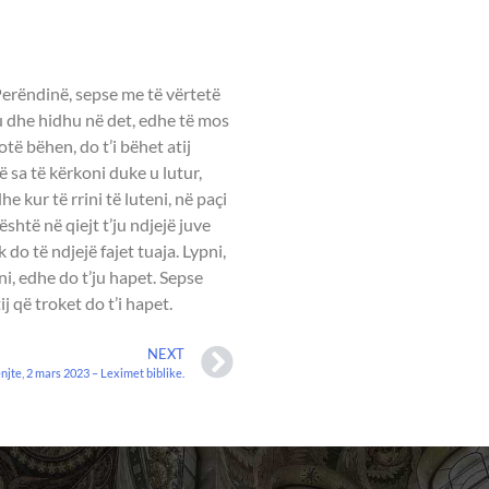
 7:7-8.
 Perëndinë, sepse me të vërtetë
hu dhe hidhu në det, edhe të mos
otë bëhen, do t’i bëhet atij
ë sa të kërkoni duke u lutur,
e kur të rrini të luteni, në paçi
është në qiejt t’ju ndjejë juve
k do të ndjejë fajet tuaja. Lypni,
ni, edhe do t’ju hapet. Sepse
j që troket do t’i hapet.
NEXT
enjte, 2 mars 2023 – Leximet biblike.