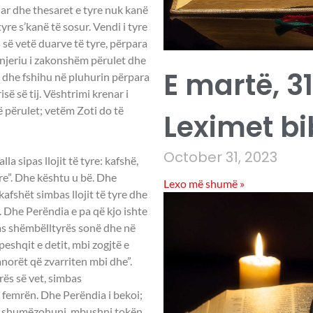
 ar dhe thesaret e tyre nuk kanë
yre s’kanë të sosur. Vendi i tyre
së vetë duarve të tyre, përpara
j njeriu i zakonshëm përulet dhe
E martë, 31
mb dhe fshihu në pluhurin përpara
ë së tij. Vështrimi krenar i
ë përulet; vetëm Zoti do të
Leximet bi
October 31, 2023
la sipas llojit të tyre: kafshë,
yre”. Dhe kështu u bë. Dhe
Lexo më shumë »
 kafshët simbas llojit të tyre dhe
e. Dhe Perëndia e pa që kjo ishte
pas shëmbëlltyrës sonë dhe në
peshqit e detit, mbi zogjtë e
anorët që zvarriten mbi dhe”.
rës së vet, simbas
e femrën. Dhe Perëndia i bekoi;
dhe shumëzohuni, mbushni tokën