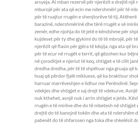
arsyeja. Ai mban rezervë për njerëzit e drejtë një
mburojë për ata që ecin me ndershmëri për të mbro
për të ruajtur rrugën e shenjtorëve të tij. Atëherë
barazinë, ndershmërinë dhe tërë rrugët e së mirës.
zemër, edhe njohja do të jetë e këndshme për shpi
kujdeset për ty dhe gjykimi do të të mbrojë, për të
njerëzit që flasin për gjëra të këqija, nga ata që b
për të ecur në rrugët e territ, që gëzohen kur bëj
në çoroditjet e njeriut të keq, shtigjet e të cilit 
dredha dredha, për të të shpëtuar nga gruaja që k
huaj që përdor fjalë mikluese, që ka braktisur shok
harruar marrëveshjen e lidhur me Perëndinë. Sepse
vdekjes dhe shtigjet e saj drejt të vdekurve. Asnjë
nuk kthehet, asnjë nuk i arrin shtigjet e jetës. K
rrugën e të mirëve dhe do të mbetesh në shtigjet e
drejtë do të banojnë tokën dhe ata të ndershëm d
pabesët do të shfarosen nga toka dhe shkelësit do 
UNGJILLI - MARKU