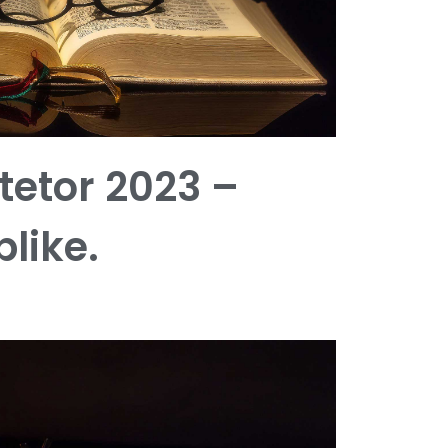
 tetor 2023 –
blike.