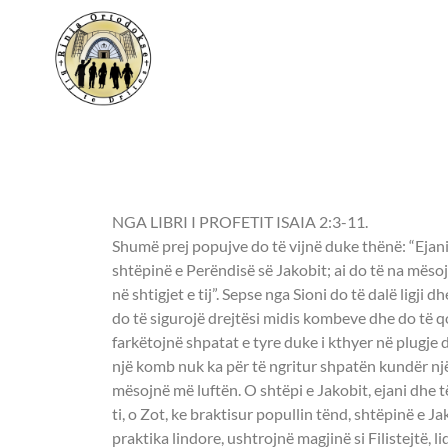
E mërkurë, 1 mars 202
NGA LIBRI I PROFETIT ISAIA 2:3-11.
Shumë prej popujve do të vijnë duke thënë: “Ejani,
shtëpinë e Perëndisë së Jakobit; ai do të na mësojë
në shtigjet e tij”. Sepse nga Sioni do të dalë ligji d
do të sigurojë drejtësi midis kombeve dhe do të q
farkëtojnë shpatat e tyre duke i kthyer në plugje 
një komb nuk ka për të ngritur shpatën kundër nj
mësojnë më luftën. O shtëpi e Jakobit, ejani dhe t
ti, o Zot, ke braktisur popullin tënd, shtëpinë e J
praktika lindore, ushtrojnë magjinë si Filistejtë, l