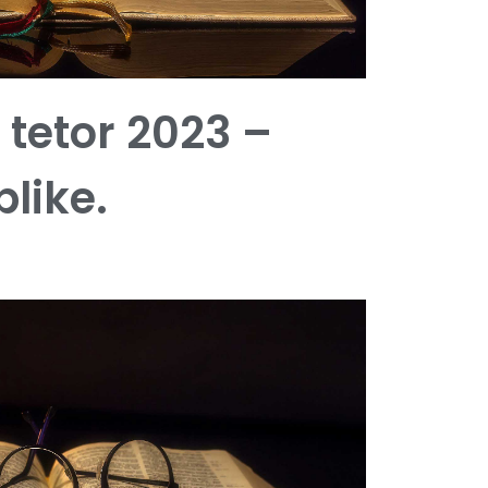
 tetor 2023 –
blike.