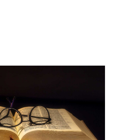
e
Besimi Orthodhoks
Sherbesa Kishtare