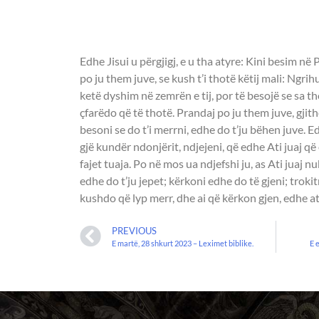
UNGJILLI - MATEU
Edhe Jisui u përgjigj, e u tha atyre: Kini besim në
po ju them juve, se kush t’i thotë këtij mali: Ngri
ketë dyshim në zemrën e tij, por të besojë se sa th
çfarëdo që të thotë. Prandaj po ju them juve, gjith
besoni se do t’i merrni, edhe do t’ju bëhen juve. Edh
gjë kundër ndonjërit, ndjejeni, që edhe Ati juaj që 
fajet tuaja. Po në mos ua ndjefshi ju, as Ati juaj nu
edhe do t’ju jepet; kërkoni edhe do të gjeni; trokit
kushdo që lyp merr, dhe ai që kërkon gjen, edhe ati
PREVIOUS
E martë, 28 shkurt 2023 – Leximet biblike.
E 