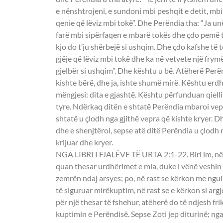
e nënshtrojeni, e sundoni mbi peshqit e detit, mbi 
qenie që lëviz mbi tokë”. Dhe Perëndia tha: “Ja un
farë mbi sipërfaqen e mbarë tokës dhe çdo pemë t
kjo do t’ju shërbejë si ushqim. Dhe çdo kafshe të t
gjëje që lëviz mbi tokë dhe ka në vetvete një frymë 
gjelbër si ushqim”. Dhe kështu u bë. Atëherë Perën
kishte bërë, dhe ja, ishte shumë mirë. Kështu erd
mëngjesi: dita e gjashtë. Kështu përfunduan qielli
tyre. Ndërkaq ditën e shtatë Perëndia mbaroi vep
shtatë u çlodh nga gjithë vepra që kishte kryer. D
dhe e shenjtëroi, sepse atë ditë Perëndia u çlodh 
krijuar dhe kryer.
NGA LIBRI I FJALËVE TË URTA 2:1-22. Biri im, në r
quan thesar urdhërimet e mia, duke i vënë veshin 
zemrën ndaj arsyes; po, në rast se kërkon me ngu
të siguruar mirëkuptim, në rast se e kërkon si argj
për një thesar të fshehur, atëherë do të ndjesh fri
kuptimin e Perëndisë. Sepse Zoti jep diturinë; nga 