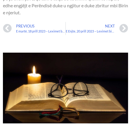
edhe engjëjt e Perëndisë duke u ngjitur e duke zbritur mbi Birin
e njeriut.
PREVIOUS
NEXT
E martë, 18 prill 2023 – Leximet biblike.
E Enjte, 20 prill 2023 – Leximet biblike.