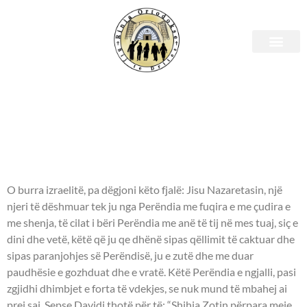
E mërkurë, 19 prill 2023 –
Leximet Biblike.
APOSTULLI - Veprat e
Apostujve 2:22-38.
O burra izraelitë, pa dëgjoni këto fjalë: Jisu Nazaretasin, një
njeri të dëshmuar tek ju nga Perëndia me fuqira e me çudira e
me shenja, të cilat i bëri Perëndia me anë të tij në mes tuaj, siç e
dini dhe vetë, këtë që ju qe dhënë sipas qëllimit të caktuar dhe
sipas paranjohjes së Perëndisë, ju e zutë dhe me duar
paudhësie e gozhduat dhe e vratë. Këtë Perëndia e ngjalli, pasi
zgjidhi dhimbjet e forta të vdekjes, se nuk mund të mbahej ai
prej saj. Sepse Davidi thotë për të: “Shihja Zotin përpara meje