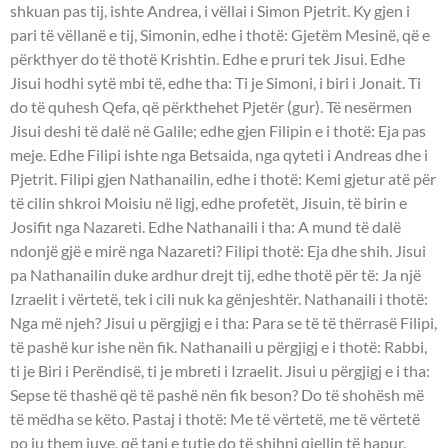
shkuan pas tij, ishte Andrea, i vëllai i Simon Pjetrit. Ky gjen i
pari të vëllanë e tij, Simonin, edhe i thotë: Gjetëm Mesinë, që e
përkthyer do të thotë Krishtin. Edhe e pruri tek Jisui. Edhe
Jisui hodhi sytë mbi të, edhe tha: Ti je Simoni, i biri i Jonait. Ti
do të quhesh Qefa, që përkthehet Pjetër (gur). Të nesërmen
Jisui deshi të dalë në Galile; edhe gjen Filipin e i thotë: Eja pas
meje. Edhe Filipi ishte nga Betsaida, nga qyteti i Andreas dhe i
Pjetrit. Filipi gjen Nathanailin, edhe i thotë: Kemi gjetur atë për
të cilin shkroi Moisiu në ligj, edhe profetët, Jisuin, të birin e
Josifit nga Nazareti. Edhe Nathanaili i tha: A mund të dalë
ndonjë gjë e mirë nga Nazareti? Filipi thotë: Eja dhe shih. Jisui
pa Nathanailin duke ardhur drejt tij, edhe thotë për të: Ja një
Izraelit i vërtetë, tek i cili nuk ka gënjeshtër. Nathanaili i thotë:
Nga më njeh? Jisui u përgjigj e i tha: Para se të të thërrasë Filipi,
të pashë kur ishe nën fik. Nathanaili u përgjigj e i thotë: Rabbi,
ti je Biri i Perëndisë, ti je mbreti i Izraelit. Jisui u përgjigj e i tha:
Sepse të thashë që të pashë nën fik beson? Do të shohësh më
të mëdha se këto. Pastaj i thotë: Me të vërtetë, me të vërtetë
po ju them juve, që tani e tutje do të shihni qiellin të hapur,