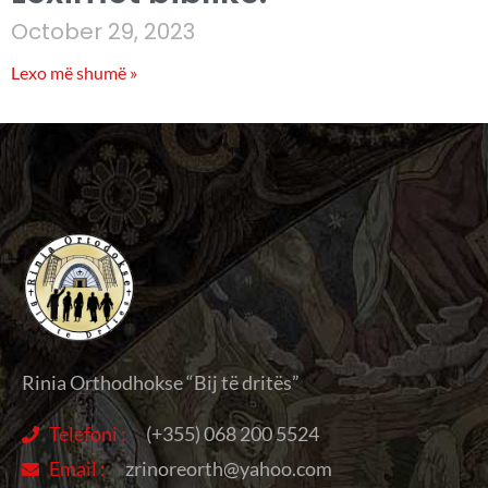
October 29, 2023
Lexo më shumë »
Rinia Orthodhokse “Bij të dritës”
Telefoni :
(+355) 068 200 5524
Email :
zrinoreorth@yahoo.com