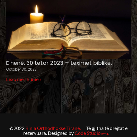
E hënë, 30 tetor 2023 – Leximet biblike.
October 30, 2023
Lexo më shumë »
©2022
Rinia Orthodhokse Tiranë.
Të gjitha të drejtat e
rezervuara. Designed by
Code Studio
@M.D