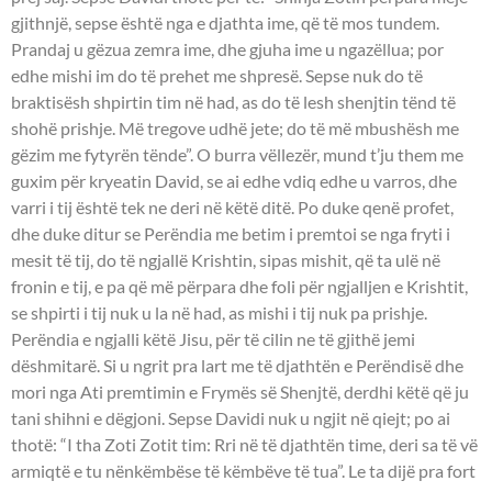
gjithnjë, sepse është nga e djathta ime, që të mos tundem.
Prandaj u gëzua zemra ime, dhe gjuha ime u ngazëllua; por
edhe mishi im do të prehet me shpresë. Sepse nuk do të
braktisësh shpirtin tim në had, as do të lesh shenjtin tënd të
shohë prishje. Më tregove udhë jete; do të më mbushësh me
gëzim me fytyrën tënde”. O burra vëllezër, mund t’ju them me
guxim për kryeatin David, se ai edhe vdiq edhe u varros, dhe
varri i tij është tek ne deri në këtë ditë. Po duke qenë profet,
dhe duke ditur se Perëndia me betim i premtoi se nga fryti i
mesit të tij, do të ngjallë Krishtin, sipas mishit, që ta ulë në
fronin e tij, e pa që më përpara dhe foli për ngjalljen e Krishtit,
se shpirti i tij nuk u la në had, as mishi i tij nuk pa prishje.
Perëndia e ngjalli këtë Jisu, për të cilin ne të gjithë jemi
dëshmitarë. Si u ngrit pra lart me të djathtën e Perëndisë dhe
mori nga Ati premtimin e Frymës së Shenjtë, derdhi këtë që ju
tani shihni e dëgjoni. Sepse Davidi nuk u ngjit në qiejt; po ai
thotë: “I tha Zoti Zotit tim: Rri në të djathtën time, deri sa të vë
armiqtë e tu nënkëmbëse të këmbëve të tua”. Le ta dijë pra fort