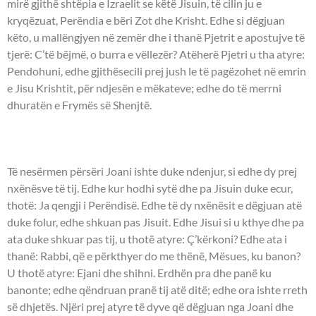
mirë gjithë shtëpia e Izraelit se këtë Jisuin, të cilin ju e
kryqëzuat, Perëndia e bëri Zot dhe Krisht. Edhe si dëgjuan
këto, u mallëngjyen në zemër dhe i thanë Pjetrit e apostujve të
tjerë: C’të bëjmë, o burra e vëllezër? Atëherë Pjetri u tha atyre:
Pendohuni, edhe gjithësecili prej jush le të pagëzohet në emrin
e Jisu Krishtit, për ndjesën e mëkateve; edhe do të merrni
dhuratën e Frymës së Shenjtë.
UNGJILLI - Joani 1:35-52.
Të nesërmen përsëri Joani ishte duke ndenjur, si edhe dy prej
nxënësve të tij. Edhe kur hodhi sytë dhe pa Jisuin duke ecur,
thotë: Ja qengji i Perëndisë. Edhe të dy nxënësit e dëgjuan atë
duke folur, edhe shkuan pas Jisuit. Edhe Jisui si u kthye dhe pa
ata duke shkuar pas tij, u thotë atyre: Ç’kërkoni? Edhe ata i
thanë: Rabbi, që e përkthyer do me thënë, Mësues, ku banon?
U thotë atyre: Ejani dhe shihni. Erdhën pra dhe panë ku
banonte; edhe qëndruan pranë tij atë ditë; edhe ora ishte rreth
së dhjetës. Njëri prej atyre të dyve që dëgjuan nga Joani dhe