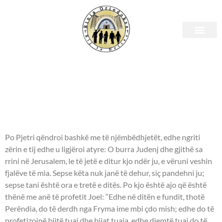
E mërkurë, 19 tetor 2022 –
Leximet biblike.
APOSTULLI - Veprat e
Apostujve 2:14-21.
Po Pjetri qëndroi bashkë me të njëmbëdhjetët, edhe ngriti
zërin e tij edhe u ligjëroi atyre: O burra Judenj dhe gjithë sa
rrini në Jerusalem, le të jetë e ditur kjo ndër ju, e vëruni veshin
fjalëve të mia. Sepse këta nuk janë të dehur, siç pandehni ju;
sepse tani është ora e tretë e ditës. Po kjo është ajo që është
thënë me anë të profetit Joel: “Edhe në ditën e fundit, thotë
Perëndia, do të derdh nga Fryma ime mbi çdo mish; edhe do të
profetizojnë bijtë tuaj dhe bijat tuaja, edhe djemtë tuaj do të