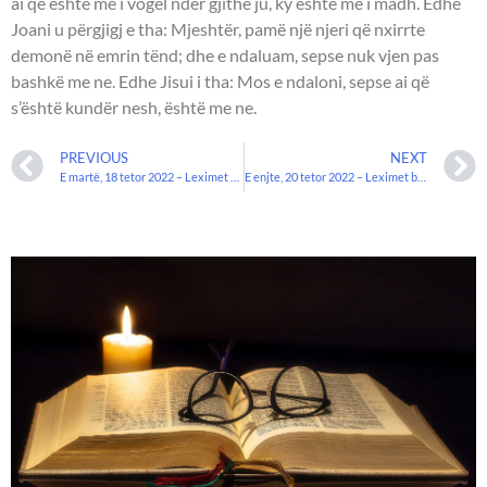
ai që është më i vogël ndër gjithë ju, ky është më i madh. Edhe
Joani u përgjigj e tha: Mjeshtër, pamë një njeri që nxirrte
demonë në emrin tënd; dhe e ndaluam, sepse nuk vjen pas
bashkë me ne. Edhe Jisui i tha: Mos e ndaloni, sepse ai që
s’është kundër nesh, është me ne.
PREVIOUS
NEXT
E martë, 18 tetor 2022 – Leximet biblike
E enjte, 20 tetor 2022 – Leximet biblike.