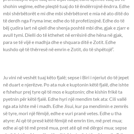
shohin vegime, edhe pleqtë tuaj do të ëndërrojnë ëndrra. Edhe
mbi shërbëtorët e mi dhe mbi shërbëtoret e mia në ato ditë do
të derdh nga Fryma ime; edhe do të profetizojnë. Edhe do të
bëj çudira lart në qiell dhe shenja poshtë mbi dhe, gjak e zjarr e
avull tymi. Dielli do të kthehet në errësirë dhe hëna në gjak,
para se të vijë e madhja dhe e shquara ditë e Zotit. Edhe
kushdo që të thërresë në emrin e Zotit, do të shpëtojë”.
UNGJILLI - Llukai 9:44-50.
Ju vini në veshët tuaj këto fjalë; sepse i Biri i njeriut do të jepet
në duart e njerëzve. Po ata nuk e kuptonin këtë fjalë, dhe ishte
e fshehur prej tyre që të mos e kuptonin; dhe kishin frikë ta
pyetnin për këtë fjalë. Edhe hyri një mendim tek ata: Cili vallë
nga ata ishte më i madh. Edhe Jisui, kur pa mendimin e zemrës
së tyre, mori një fëmijë, edhe e vuri pranë vetes. Edhe u tha
atyre: Ai që të presë këtë fëmijë në emrin tim, më pret mua;
edhe ai që të më presë mua, pret atë që më dërgoi mua; sepse