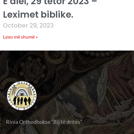
E diel, 29 tetor 2023 –
Leximet biblike.
October 29, 2023
Lexo më shumë »
Rinia Orthodhokse “Bij të dritës”