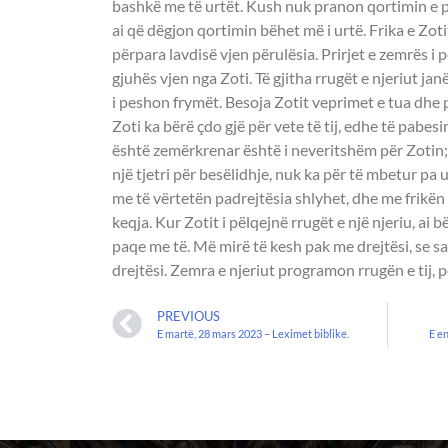
bashkë me të urtët. Kush nuk pranon qortimin e pë
ai që dëgjon qortimin bëhet më i urtë. Frika e Zot
përpara lavdisë vjen përulësia. Prirjet e zemrës i p
gjuhës vjen nga Zoti. Të gjitha rrugët e njeriut janë
i peshon frymët. Besoja Zotit veprimet e tua dhe p
Zoti ka bërë çdo gjë për vete të tij, edhe të pabesi
është zemërkrenar është i neveritshëm për Zotin; 
një tjetri për besëlidhje, nuk ka për të mbetur p
me të vërtetën padrejtësia shlyhet, dhe me frikën 
keqja. Kur Zotit i pëlqejnë rrugët e një njeriu, ai 
paqe me të. Më mirë të kesh pak me drejtësi, se s
drejtësi. Zemra e njeriut programon rrugën e tij, po
PREVIOUS
E martë, 28 mars 2023 – Leximet biblike.
E en