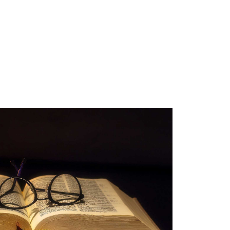
e
Besimi Orthodhoks
Sherbesa Kishtare