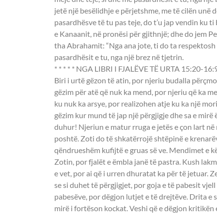
jetë një besëlidhje e përjetshme, me të cilën unë 
pasardhësve të tu pas teje, do t’u jap vendin ku ti 
e Kanaanit, në pronësi për gjithnjë; dhe do jem Per
tha Abrahamit: “Nga ana jote, ti do ta respektosh 
pasardhësit e tu, nga një brez në tjetrin.
* * * * * NGA LIBRI I FJALËVE TË URTA 15:20-16:9
Biri i urtë gëzon të atin, por njeriu budalla përç
gëzim për atë që nuk ka mend, por njeriu që ka m
ku nuk ka arsye, por realizohen atje ku ka një mori
gëzim kur mund të jap një përgjigje dhe sa e mirë 
duhur! Njeriun e matur rruga e jetës e çon lart në
poshtë. Zoti do të shkatërrojë shtëpinë e krenarëve
qëndrueshëm kufijtë e gruas së ve. Mendimet e kë
Zotin, por fjalët e ëmbla janë të pastra. Kush lak
e vet, por ai që i urren dhuratat ka për të jetuar. 
se si duhet të përgjigjet, por goja e të pabesit vjell 
pabesëve, por dëgjon lutjet e të drejtëve. Drita e 
mirë i fortëson kockat. Veshi që e dëgjon kritikën 