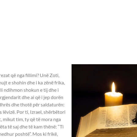
Home
Rreth nesh
Aktivitete ndër vit
23 – Leximet biblike.
ezat që nga fillimi? Unë Zoti,
shujt e shohin dhe i ka zënë frika,
ili ndihmon shokun e tij dhe i
 argjendarit dhe ai që i jep dorën
kudhrës dhe thotë për saldaturën:
ëvizë. Por ti, Izrael, shërbëtori
, mikut tim, ty që të mora nga
ëta të saj dhe të kam thënë: “Ti
hedhur poshtë”. Mos ki frikë,