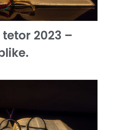
 tetor 2023 –
blike.