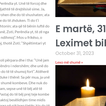
erëndia yt. Unë të forcoj dhe
athtë të drejtësisë sime. Ja,
ërohen dhe do të shushaten; ata
 do të zhduken. Ti do t’i
E martë, 31
htonin; ata që të bënin luftë do
unë, Zoti, Perëndia yt, të zë nga
 ndihmoj”. Mos u frikëso, o
Leximet bi
oj, thotë Zoti; “Shpëtimtari yt
October 31, 2023
oli përpara dhe i tha: “Unë jam
Lexo më shumë »
 qëndro i ndershëm; dhe unë do
 do të të shumoj fort”. Atëherë
duke i thënë: Sa për mua, ja unë
ai i shumë kombeve. Dhe nuk do
m, sepse unë të bëj atë të
staj do të bëj prej teje kombe
caktoj besëlidhjen time midis
rez në një brez tjetër; kjo do të