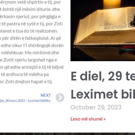
rçmon vetë shpirtin e tij, por
it është një mësim diturie, dhe
ërkasin njeriut, por përgjigja e
 të pastra në sytë e tij, por Zoti
lanet e tua do të realizohen.
n për ditën e fatkeqësisë. Ai që
edhe sikur t’i shtrëngojë dorën
a u ndëshkuar. Me mirësinë dhe
e Zotit njeriu largohet nga e
bën që edhe armiqtë e tij të bëjnë
E diel, 29 
a të ardhura të mëdha pa
r Zoti drejton hapat e tij.
Leximet bi
NEXT
jte, 30 mars 2023 – Leximet biblike.
October 29, 2023
Lexo më shumë »