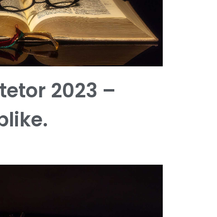
 tetor 2023 –
blike.