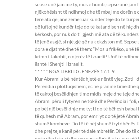
sepse unë jam me ty, mos e humb, sepse unë jam P
njëkohësisht të ndihmoj dhe të mbaj me dorën e dj
tërë ata që janë zemëruar kundër teje do të turp
që luftojnë kundër teje do të katandisen në hiç dhe
kërkosh, por nuk do t’i gjesh më ata që të kundërs
të jenë asgjë, si një gjë që nuk ekziston më. Sepse 
dora e djathtë dhe të them: “Mos u frikëso, unë të
krimb i Jakobit, o njerëz të Izraelit! Unë të ndihm
është i Shenjti i Izraelit.
* * * * * NGA LIBRI I GJENEZËS 17:1-9.
Kur Abrami u bë nëntëdhjetë e nëntë vjeç, Zoti i d
Perëndia i plotfuqishëm; ec në praninë time dhe
të caktoj besëlidhjen time midis meje dhe teje dhe
Abrami përuli fytyrën në tokë dhe Perëndia i foli, 
po bëj një besëlidhje me ty; ti do të bëhesh bab
të quhesh më Abram, por emri yt do të jetë Abraha
shumë kombeve. Do të të bëj shumë frytdhënës. Pa
dhe prej teje kanë për të dalë mbretër. Dhe do të 
meje dhe teje, si dhe me pasardhësit e tu, nga një b