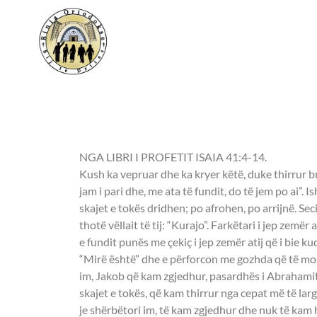
E mërkurë, 29 mars 20
NGA LIBRI I PROFETIT ISAIA 41:4-14.
Kush ka vepruar dhe ka kryer këtë, duke thirrur br
jam i pari dhe, me ata të fundit, do të jem po ai”. I
skajet e tokës dridhen; po afrohen, po arrijnë. Sec
thotë vëllait të tij: “Kurajo”. Farkëtari i jep zemër
e fundit punës me çekiç i jep zemër atij që i bie 
“Mirë është” dhe e përforcon me gozhda që të mos l
im, Jakob që kam zgjedhur, pasardhës i Abrahamit
skajet e tokës, që kam thirrur nga cepat më të larg
je shërbëtori im, të kam zgjedhur dhe nuk të kam 