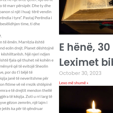
do të marr përsipër. Dhe ty dhe
banon si një i huaj: tërë vendin
ëndia i tyre”. Pastaj Perëndia i
besëlidhjen time, ti dhe
.
mon të ëmën. Marrëzia është
E hënë, 30
end ecën drejt. Planet dështojnë
 këshilltarësh. Një njeri ndjen
Leximet bi
është fjala që thuhet në kohën e
 mënyrë që të evitojë Sheolin
, por do t’i bëjë të
October 30, 2023
qija janë të neveritshme për
Lexo më shumë »
mon fitime vë në rrezik shtëpinë
Zemra e të drejtit mendon thellë
gjëra të këqija. Zoti u rri larg të
syve gëzon zemrën, një lajm i
e jetës ka për të qëndruar