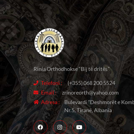
Rinia Orthodhokse “Bij të dritës”
Telefoni :
(+355) 068 200 5524
Email :
zrinoreorth@yahoo.com
Adresa :
Bulevardi "Deshmorët e Komb
Nr.5, Tiranë, Albania