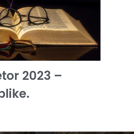
tetor 2023 –
blike.