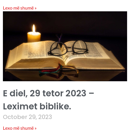
Lexo më shumë »
E diel, 29 tetor 2023 –
Leximet biblike.
October 29, 2023
Lexo më shumë »