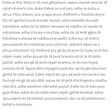
Edhe ai tha: Shikoni të mos gënjeheni; sepse shumë veta do të
vijnë në emrin tim, duke thënë se unë jam; edhe se koha u
afrua. Mos shkoni, pra, prapa atyre. Atëherë u thoshte atyre:
Do të ngrihet komb kundër kombi, edhe mbretëri kundër
mbretërie, edhe do të bëhen tërmete të mëdha në vende të
ndryshme, edhe zi buke e murtaja, edhe do të ketë gjëra të
frikshme e shenja të mëdha prej qiellit. Edhe kur të shihni
Jerusalemin të rrethohet prej ushtrive, atëherë dijeni se u
afrua shkretimi i tij. Atëherë ata që do të jenë në Jude, le të ikin
nëpër male; edhe ata që do të jenë brenda në të, le të dalin
jashtë, edhe ata që të jenë nëpër krahina, le të mos hyjnë
brenda në të. Sepse ditë shpagimi janë ato, që të përmbushen
gjithë të shkruarat. Edhe mjerë ato gra që janë me barrë e me
foshnjë në gji në ato ditë, sepse do të jetë shtrëngesë e madhe
mbi dhé, edhe zemërim mbi këtë popull. Edhe do të bien prej
goje thike, edhe do të robërohen nëpër gjithë kombet; edhe
Jerusalemi do të shkelet prej kombesh, deri sa të plotësohen
kohët e kombeve.