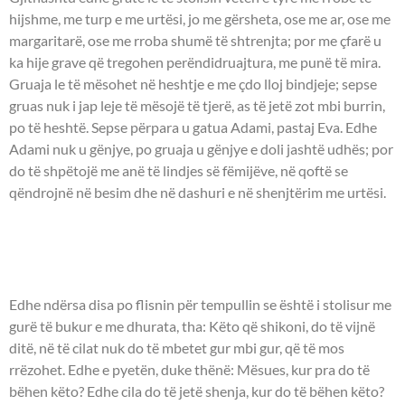
hijshme, me turp e me urtësi, jo me gërsheta, ose me ar, ose me
margaritarë, ose me rroba shumë të shtrenjta; por me çfarë u
ka hije grave që tregohen perëndidruajtura, me punë të mira.
Gruaja le të mësohet në heshtje e me çdo lloj bindjeje; sepse
gruas nuk i jap leje të mësojë të tjerë, as të jetë zot mbi burrin,
po të heshtë. Sepse përpara u gatua Adami, pastaj Eva. Edhe
Adami nuk u gënjye, po gruaja u gënjye e doli jashtë udhës; por
do të shpëtojë me anë të lindjes së fëmijëve, në qoftë se
qëndrojnë në besim dhe në dashuri e në shenjtërim me urtësi.
UNGJILLI - Llukai 21:5-8, 10-
11, 20-24.
Edhe ndërsa disa po flisnin për tempullin se është i stolisur me
gurë të bukur e me dhurata, tha: Këto që shikoni, do të vijnë
ditë, në të cilat nuk do të mbetet gur mbi gur, që të mos
rrëzohet. Edhe e pyetën, duke thënë: Mësues, kur pra do të
bëhen këto? Edhe cila do të jetë shenja, kur do të bëhen këto?