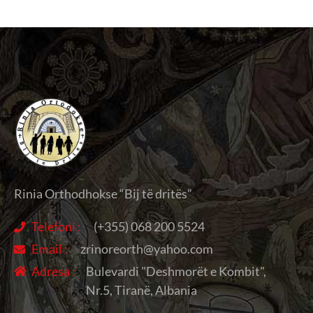
Rinia Orthodhokse “Bij të dritës”
Telefoni :
(+355) 068 200 5524
Email :
zrinoreorth@yahoo.com
Adresa :
Bulevardi "Deshmorët e Kombit",
Nr.5, Tiranë, Albania