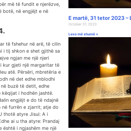
ër më të fundit e njerëzve,
 botë, në engjëjt e në
E martë, 31 tetor 2023 – 
October 31, 2023
4.
Lexo më shumë »
r të fshehur në arë, të cilin
 i tij shkon e shet gjithë sa
ejve ngjan me një njeri
i kur gjeti një margaritar të
leu atë. Përsëri, mbretëria e
 hodh në det edhe mblodhi
 në buzë të detit, edhe
këqijat i hodhën jashtë.
alin engjëjt e do të ndajnë
 në furrën e zjarrit; atje do
 thotë atyre Jisui: A i
 Edhe ai u tha atyre: Prandaj
e është i ngjashëm me një