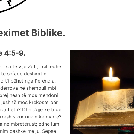
eximet Biblike.
 4:5-9.
sa të vijë Zoti, i cili edhe
 të shfaqë dëshirat e
o t’i bëhet nga Perëndia.
shndërrova në shembull mbi
 prej nesh të mos mendoni
j jush të mos krekoset për
nga tjetri? Dhe ç’gjë ke ti që
resh sikur nuk e ke marrë?
pa ne mbretëruat; edhe lum
onim bashkë me ju. Sepse