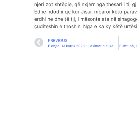
njeri zot shtëpie, që nxjerr nga thesari i tij g
Edhe ndodhi që kur Jisui, mbaroi këto paravo
erdhi në dhe të tij, i mësonte ata në sinagog
çuditeshin e thoshin: Nga e ka ky këtë urtës
PREVIOUS
E enjte, 13 korrik 2023 – Leximet biblike.
E shtunë, 