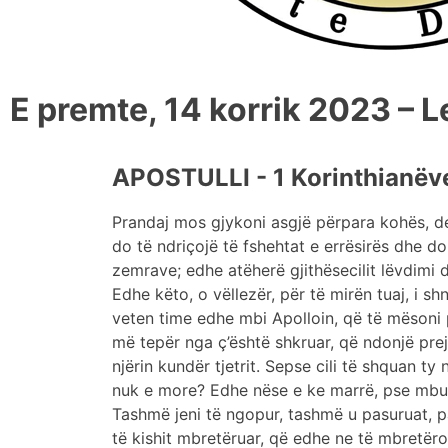
E premte, 14 korrik 2023 – L
APOSTULLI - 1 Korinthianëve
Prandaj mos gjykoni asgjë përpara kohës, deri 
do të ndriçojë të fshehtat e errësirës dhe do
zemrave; edhe atëherë gjithësecilit lëvdimi d
Edhe këto, o vëllezër, për të mirën tuaj, i 
veten time edhe mbi Apolloin, që të mësoni
më tepër nga ç’është shkruar, që ndonjë pre
njërin kundër tjetrit. Sepse cili të shquan ty 
nuk e more? Edhe nëse e ke marrë, pse mbur
Tashmë jeni të ngopur, tashmë u pasuruat, 
të kishit mbretëruar, që edhe ne të mbretër