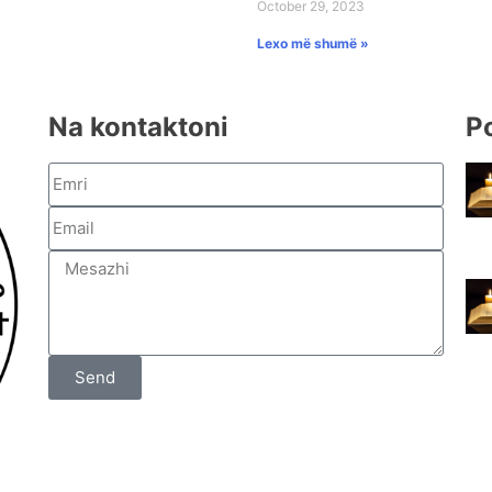
October 29, 2023
Lexo më shumë »
Na kontaktoni
P
Send