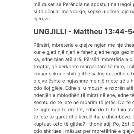
më duket se Perëndia ne apostujt na tregoi p
si të dënuar me vdekje; sepse u bëmë lojë në
njerëzit.
UNGJILLI - Mattheu 13:44-5
Përsëri, mbretëria e qiejve ngjan me një thesa
kur e gjeti një njeri e fshehu; edhe nga gëzimi
ka, edhe blen atë arë. Përsëri, mbretëria e qi
tregtar, që kërkonte margaritarë të mirë, i cil
çmuar shkoi e shiti gjithë sa kishte, edhe e b
qiejve është e ngjashme me një rrjetë që u
çdo lloj gjëje. Edhe si u mbush, e nxorën atë
ndenjën e mblodhën të mirat në enë, edhe të 
Kështu do të jetë në mbarim të jetës. Do të d
të ligjtë nga të drejtët, edhe do t’i hedhin ata
të jetë të qarët dhe kërcëllitja e dhëmbëve. U
kuptuat këto të gjitha? I thonë atij: Po, Zot.
çdo shkrues i mësuar për mbretërinë e qiejv