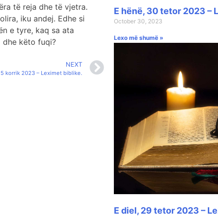
jëra të reja dhe të vjetra.
E hënë, 30 tetor 2023 – L
lira, iku andej. Edhe si
October 30, 2023
ën e tyre, kaq sa ata
Lexo më shumë »
i dhe këto fuqi?
NEXT
15 korrik 2023 – Leximet biblike.
E diel, 29 tetor 2023 – Le