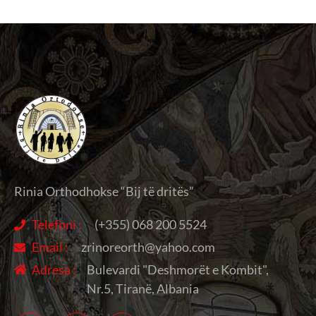
Rinia Orthodhokse “Bij të dritës”
Telefoni :
(+355) 068 200 5524
Email :
zrinoreorth@yahoo.com
Adresa :
Bulevardi "Deshmorët e Kombit",
Nr.5, Tiranë, Albania