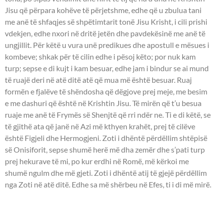
Jisu që përpara kohëve të përjetshme, edhe që u zbulua tani
me anë të shfaqjes së shpëtimtarit tonë Jisu Krisht, i cili prishi
vdekjen, edhe nxori në dritë jetën dhe pavdekësinë me anë të
ungjillit. Për këtë u vura unë predikues dhe apostull e mësues i
kombeve; shkak për të cilin edhe i pësoj këto; por nuk kam
turp; sepse e di kujt i kam besuar, edhe jam i bindur se ai mund
të ruajë deri në atë ditë atë që mua më është besuar. Ruaj
formën e fjalëve të shëndosha që dëgjove prej meje, me besim
e me dashuri që është në Krishtin Jisu. Të mirën që t’u besua
ruaje me anë të Frymës së Shenjtë që rri ndër ne. Ti e di këtë, se
të gjithë ata që janë në Azi më kthyen krahët, prej të cilëve
është Figjeli dhe Hermogjeni. Zoti i dhëntë përdëllim shtëpisë
së Onisiforit, sepse shumë herë më dha zemër dhe s’pati turp
prej hekurave të mi, po kur erdhi në Romë, më kërkoi me
shumë ngulm dhe më gjeti. Zoti i dhëntë atij të gjejë përdëllim
nga Zoti në atë ditë. Edhe sa më shërbeu në Efes, ti i di më mirë.
UNGJILLI - Marku 9:33-41.