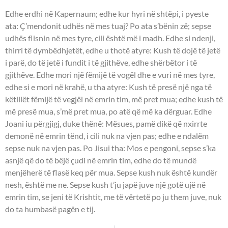
Edhe erdhi në Kapernaum; edhe kur hyri në shtëpi, i pyeste
ata: Ç’mendonit udhës në mes tuaj? Po ata s’bënin zë; sepse
udhës flisnin në mes tyre, cili është më i madh. Edhe si ndenji,
thirri të dymbëdhjetët, edhe u thotë atyre: Kush të dojë të jetë
i parë, do të jetë i fundit i të gjithëve, edhe shërbëtor i të
gjithëve. Edhe mori një fëmijë të vogël dhe e vuri në mes tyre,
edhe si e mori në krahë, u tha atyre: Kush të presë një nga të
këtillët fëmijë të vegjël në emrin tim, më pret mua; edhe kush të
më presë mua, s’më pret mua, po atë që më ka dërguar. Edhe
Joani iu përgjigj, duke thënë: Mësues, pamë dikë që nxirrte
demonë në emrin tënd, i cili nuk na vjen pas; edhe e ndalëm
sepse nuk na vjen pas. Po Jisui tha: Mos e pengoni, sepse s’ka
asnjë që do të bëjë çudi në emrin tim, edhe do të mundë
menjëherë të flasë keq për mua. Sepse kush nuk është kundër
nesh, është me ne. Sepse kush t’ju japë juve një gotë ujë në
emrin tim, se jeni të Krishtit, me të vërtetë po ju them juve, nuk
do ta humbasë pagën e tij.