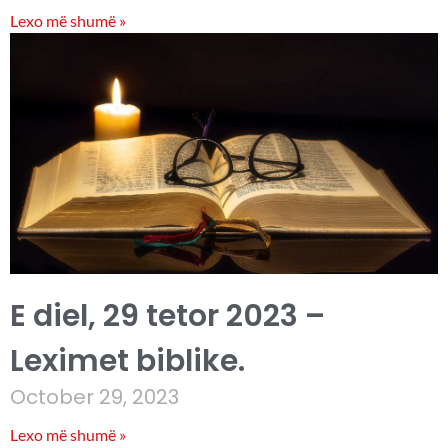
Lexo më shumë »
E diel, 29 tetor 2023 –
Leximet biblike.
October 29, 2023
Lexo më shumë »