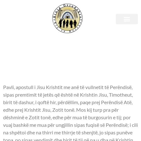
E premte, 16 dhjetor 2022 –
Leximet biblike.
APOSTULLI - 2 Timotheut 1:1-
2, 8:18.
Pavli, apostull i Jisu Krishtit me anë të vullnetit të Perëndisë,
sipas premtimit të jetës që është në Krishtin Jisu, Timotheut,
birit të dashur, i qoftë hir, përdëllim, paqe prej Perëndisë Atë,
edhe prej Krishtit Jisu, Zotit tonë. Mos kij turp pra për
dëshminë e Zotit tonë, edhe për mua të burgosurin e tij; por
vuaj bashkë me mua për ungjillin sipas fuqisë së Perëndisë; i cili
na shpëtoi dhe na thirri me thirrje të shenjtë, jo sipas punëve
tona, po sipas vendimit dhe hirit të tij që na u dha në Krishtin