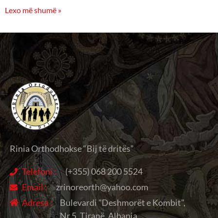
Lexo më shumë »
Rinia Orthodhokse “Bij të dritës”
Telefoni :
(+355) 068 200 5524
Email :
zrinoreorth@yahoo.com
Adresa :
Bulevardi "Deshmorët e Kombit",
Nr.5, Tiranë, Albania