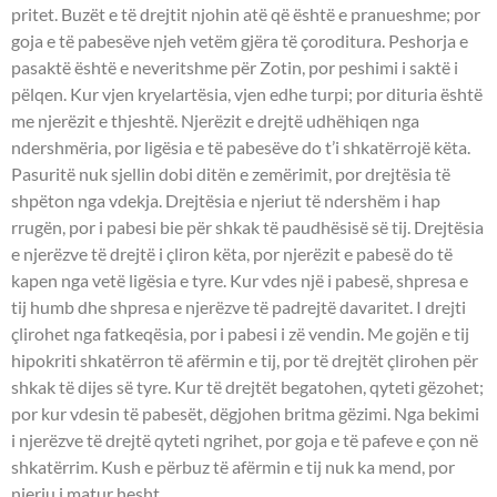
pritet. Buzët e të drejtit njohin atë që është e pranueshme; por
goja e të pabesëve njeh vetëm gjëra të çoroditura. Peshorja e
pasaktë është e neveritshme për Zotin, por peshimi i saktë i
pëlqen. Kur vjen kryelartësia, vjen edhe turpi; por dituria është
me njerëzit e thjeshtë. Njerëzit e drejtë udhëhiqen nga
ndershmëria, por ligësia e të pabesëve do t’i shkatërrojë këta.
Pasuritë nuk sjellin dobi ditën e zemërimit, por drejtësia të
shpëton nga vdekja. Drejtësia e njeriut të ndershëm i hap
rrugën, por i pabesi bie për shkak të paudhësisë së tij. Drejtësia
e njerëzve të drejtë i çliron këta, por njerëzit e pabesë do të
kapen nga vetë ligësia e tyre. Kur vdes një i pabesë, shpresa e
tij humb dhe shpresa e njerëzve të padrejtë davaritet. I drejti
çlirohet nga fatkeqësia, por i pabesi i zë vendin. Me gojën e tij
hipokriti shkatërron të afërmin e tij, por të drejtët çlirohen për
shkak të dijes së tyre. Kur të drejtët begatohen, qyteti gëzohet;
por kur vdesin të pabesët, dëgjohen britma gëzimi. Nga bekimi
i njerëzve të drejtë qyteti ngrihet, por goja e të pafeve e çon në
shkatërrim. Kush e përbuz të afërmin e tij nuk ka mend, por
njeriu i matur hesht.