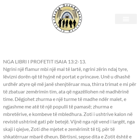
E premte, 17mars 2023 –
Leximet biblike.
NGA LIBRI I PROFETIT ISAIA 13:2-13.
Ngrini një flamur mbi një mal të lartë, ngrini zërin ndaj tyre,
lëvizni dorën që të hyjnë në portat e princave. Unë u dhashë
urdhër atyre që më janë shenjtëruar mua, thirra trimat e mi për
të zbatuar zemërimin tim, ata që ngazëllohen në madhërinë
time. Dëgjohet zhurma e një turme të madhe ndër malet, e
ngjashme me atë të një populli të pamasë; zhurma e
mbretërive, e kombeve të mbledhura. Zoti i ushtrive kalon në
revistë ushtrinë gati për betejë. Vijnë nga një vend i largët, nga
skaji i qiejve, Zoti dhe mjetet e zemërimit të tij, për të
shkatërruar mbarë dheun. Bërtisni, sepse dita e Zotit është e