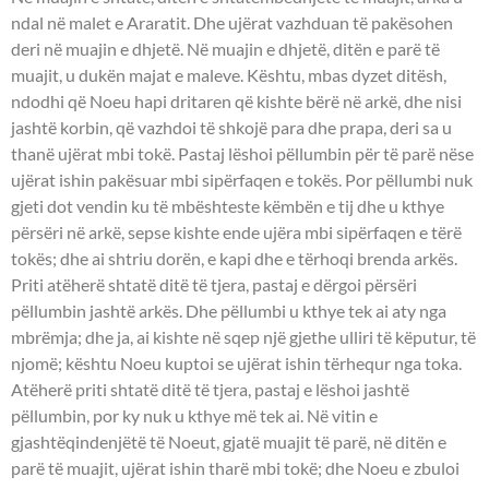
ndal në malet e Araratit. Dhe ujërat vazhduan të pakësohen
deri në muajin e dhjetë. Në muajin e dhjetë, ditën e parë të
muajit, u dukën majat e maleve. Kështu, mbas dyzet ditësh,
ndodhi që Noeu hapi dritaren që kishte bërë në arkë, dhe nisi
jashtë korbin, që vazhdoi të shkojë para dhe prapa, deri sa u
thanë ujërat mbi tokë. Pastaj lëshoi pëllumbin për të parë nëse
ujërat ishin pakësuar mbi sipërfaqen e tokës. Por pëllumbi nuk
gjeti dot vendin ku të mbështeste këmbën e tij dhe u kthye
përsëri në arkë, sepse kishte ende ujëra mbi sipërfaqen e tërë
tokës; dhe ai shtriu dorën, e kapi dhe e tërhoqi brenda arkës.
Priti atëherë shtatë ditë të tjera, pastaj e dërgoi përsëri
pëllumbin jashtë arkës. Dhe pëllumbi u kthye tek ai aty nga
mbrëmja; dhe ja, ai kishte në sqep një gjethe ulliri të këputur, të
njomë; kështu Noeu kuptoi se ujërat ishin tërhequr nga toka.
Atëherë priti shtatë ditë të tjera, pastaj e lëshoi jashtë
pëllumbin, por ky nuk u kthye më tek ai. Në vitin e
gjashtëqindenjëtë të Noeut, gjatë muajit të parë, në ditën e
parë të muajit, ujërat ishin tharë mbi tokë; dhe Noeu e zbuloi