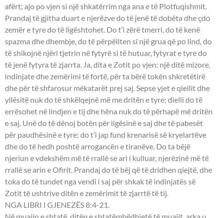
afërt; ajo po vjen si një shkatërrim nga ana e të Plotfuqishmit.
Prandaj të gjitha duart e njerëzve do të jenë të dobëta dhe çdo
zemër e tyre do të ligështohet. Do t’i zërë tmerri, do të kenë
spazma dhe dhembje, do të përpëliten si një grua që po lind, do
të shikojnë njëri tjetrin në fytyrë si të hutuar, fytyrat e tyre do
të jenë fytyra të zjarrta. Ja, dita e Zotit po vjen: një ditë mizore,
indinjate dhe zemërimi të fortë, për ta bërë tokën shkretëtirë
dhe për të shfarosur mëkatarët prej saj. Sepse yjet e qiellit dhe
yllësitë nuk do të shkëlqejnë më me dritën e tyre; dielli do të
errësohet në lindjen e tij dhe hëna nuk do të përhapë më dritën
e saj. Unë do të dënoj botën për ligësinë e saj dhe të pabesët
për paudhësinë e tyre; do t’i jap fund krenarisë së kryelartëve
dhe do të hedh poshtë arrogancën e tiranëve. Do ta bëjë
njeriun e vdekshëm më të rrallë se ari i kulluar, njerëzinë më të
rrallë se arin e Ofirit. Prandaj do të bëj që të dridhen qiejtë, dhe
toka do të tundet nga vendi i saj për shkak të indinjatës së
Zotit të ushtrive ditën e zemërimit të zjarrtë të tij.
NGA LIBRI I GJENEZËS 8:4-21.
Në muajin e shtatë, ditën e shtatëmbëdhjetë të muajit, arka u