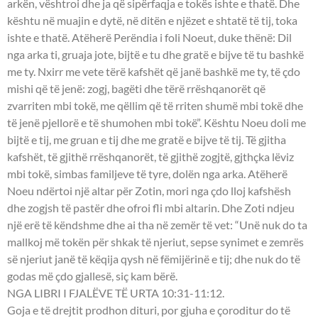
arkën, vështroi dhe ja që sipërfaqja e tokës ishte e thatë. Dhe
kështu në muajin e dytë, në ditën e njëzet e shtatë të tij, toka
ishte e thatë. Atëherë Perëndia i foli Noeut, duke thënë: Dil
nga arka ti, gruaja jote, bijtë e tu dhe gratë e bijve të tu bashkë
me ty. Nxirr me vete tërë kafshët që janë bashkë me ty, të çdo
mishi që të jenë: zogj, bagëti dhe tërë rrëshqanorët që
zvarriten mbi tokë, me qëllim që të rriten shumë mbi tokë dhe
të jenë pjellorë e të shumohen mbi tokë”. Kështu Noeu doli me
bijtë e tij, me gruan e tij dhe me gratë e bijve të tij. Të gjitha
kafshët, të gjithë rrëshqanorët, të gjithë zogjtë, gjthçka lëviz
mbi tokë, simbas familjeve të tyre, dolën nga arka. Atëherë
Noeu ndërtoi një altar për Zotin, mori nga çdo lloj kafshësh
dhe zogjsh të pastër dhe ofroi fli mbi altarin. Dhe Zoti ndjeu
një erë të këndshme dhe ai tha në zemër të vet: “Unë nuk do ta
mallkoj më tokën për shkak të njeriut, sepse synimet e zemrës
së njeriut janë të këqija qysh në fëmijërinë e tij; dhe nuk do të
godas më çdo gjallesë, siç kam bërë.
NGA LIBRI I FJALËVE TË URTA 10:31-11:12.
Goja e të drejtit prodhon dituri, por gjuha e çoroditur do të