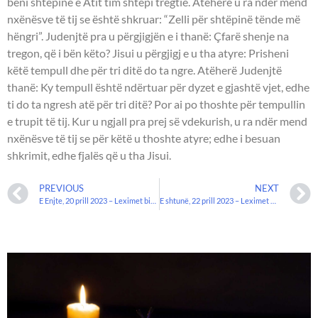
bëni shtëpinë e Atit tim shtëpi tregtie. Atëherë u ra ndër mend
nxënësve të tij se është shkruar: “Zelli për shtëpinë tënde më
hëngri”. Judenjtë pra u përgjigjën e i thanë: Çfarë shenje na
tregon, që i bën këto? Jisui u përgjigj e u tha atyre: Prisheni
këtë tempull dhe për tri ditë do ta ngre. Atëherë Judenjtë
thanë: Ky tempull është ndërtuar për dyzet e gjashtë vjet, edhe
ti do ta ngresh atë për tri ditë? Por ai po thoshte për tempullin
e trupit të tij. Kur u ngjall pra prej së vdekurish, u ra ndër mend
nxënësve të tij se për këtë u thoshte atyre; edhe i besuan
shkrimit, edhe fjalës që u tha Jisui.
PREVIOUS
NEXT
E Enjte, 20 prill 2023 – Leximet biblike.
E shtunë, 22 prill 2023 – Leximet biblike.