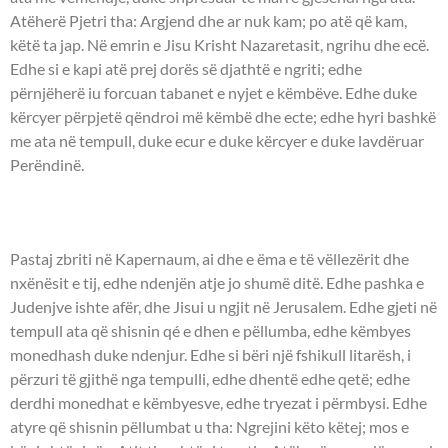
Atëherë Pjetri tha: Argjend dhe ar nuk kam; po atë që kam,
këtë ta jap. Në emrin e Jisu Krisht Nazaretasit, ngrihu dhe ecë.
Edhe si e kapi atë prej dorës së djathtë e ngriti; edhe
përnjëherë iu forcuan tabanet e nyjet e këmbëve. Edhe duke
kërcyer përpjetë qëndroi më këmbë dhe ecte; edhe hyri bashkë
me ata në tempull, duke ecur e duke kërcyer e duke lavdëruar
Perëndinë.
UNGJILLI - Joani 2:12-22.
Pastaj zbriti në Kapernaum, ai dhe e ëma e të vëllezërit dhe
nxënësit e tij, edhe ndenjën atje jo shumë ditë. Edhe pashka e
Judenjve ishte afër, dhe Jisui u ngjit në Jerusalem. Edhe gjeti në
tempull ata që shisnin qé e dhen e pëllumba, edhe këmbyes
monedhash duke ndenjur. Edhe si bëri një fshikull litarësh, i
përzuri të gjithë nga tempulli, edhe dhentë edhe qetë; edhe
derdhi monedhat e këmbyesve, edhe tryezat i përmbysi. Edhe
atyre që shisnin pëllumbat u tha: Ngrejini këto këtej; mos e