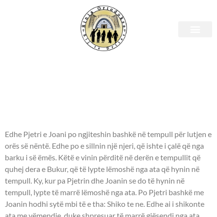
E premte, 21 prill 2023 –
Leximet biblike.
APOSTULLI - Veprat e
Apostujve 3:1-8.
Edhe Pjetri e Joani po ngjiteshin bashkë në tempull për lutjen e
orës së nëntë. Edhe po e sillnin një njeri, që ishte i çalë që nga
barku i së ëmës. Këtë e vinin përditë në derën e tempullit që
quhej dera e Bukur, që të lypte lëmoshë nga ata që hynin në
tempull. Ky, kur pa Pjetrin dhe Joanin se do të hynin në
tempull, lypte të marrë lëmoshë nga ata. Po Pjetri bashkë me
Joanin hodhi sytë mbi të e tha: Shiko te ne. Edhe ai i shikonte
ata me vëmendje, duke shpresuar të marrë gjësendi nga ata.