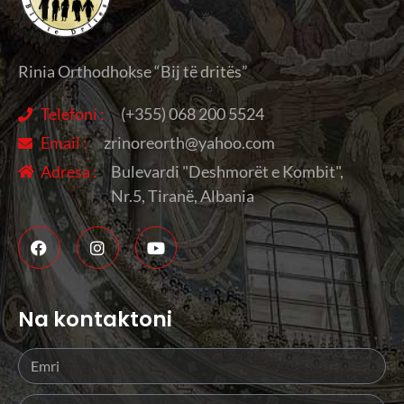
Rinia Orthodhokse “Bij të dritës”
Telefoni :
(+355) 068 200 5524
Email :
zrinoreorth@yahoo.com
Adresa :
Bulevardi "Deshmorët e Kombit",
Nr.5, Tiranë, Albania
Na kontaktoni