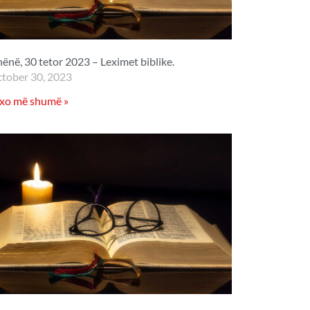
hënë, 30 tetor 2023 – Leximet biblike.
tober 30, 2023
xo më shumë »