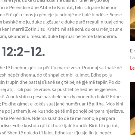
in e Perëndisë dhe Atit e të Krishtit, tek i cili janë fshehur
em këtë që të mos ju gënjejë ju ndonjë me fjalë bindëse. Sepse
 bashkë me ju, duke u gëzuar e duke parë rregullin tuaj edhe
 keni marrë Zotin Jisu Krisht, në atë ecni, duke u rrënjosur e
sim, sikundër u mësuat, duke tepruar në të me falënderim.
 12:2-12.
E 
Oc
dhe të fshehur, që s’ka për t’u marrë vesh. Prandaj sa thatë në
Le
 vesh nëpër dhoma, do të shpallet mbi kulmet. Edhe po ju
in trupin dhe pastaj s’kanë se ç’të bëjnë gjë më tepër. Po do
 prej atij, i cili pasi të vrasë, ka pushtet të hedhë në gjehenë.
frikë. A nuk shiten pesë harabelë për dy monedha bakri? Edhe
; Po dhe qimet e kokës suaj janë numëruar të gjitha. Mos kini
he po ju them juve, kushdo që të më pohojë përpara njerëzve,
jve të Perëndisë. Ndërsa kushdo që të më mohojë përpara
isë. Edhe kushdo që të thotë fjalë kundër Birit të njeriut,
së Shenjtë nuk do t’i falet. Edhe kur t’ju sjellin ju nëpër