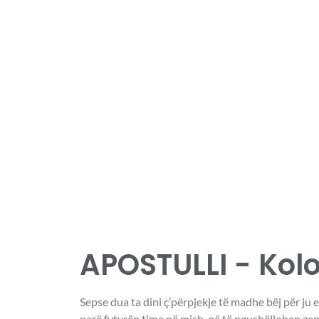
APOSTULLI - Kolo
Sepse dua ta dini ç’përpjekje të madhe bëj për ju e
parë fytyrën time në mish, që të ngushëllohen zem