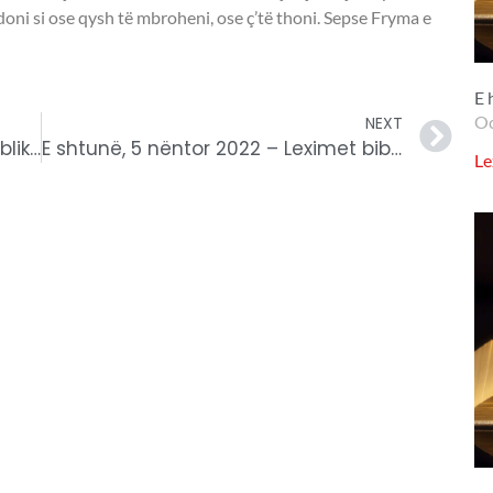
oni si ose qysh të mbroheni, ose ç’të thoni. Sepse Fryma e
E 
Oc
NEXT
E enjte, 3 nëntor 2022 – Leximet biblike.
E shtunë, 5 nëntor 2022 – Leximet biblike.
Le