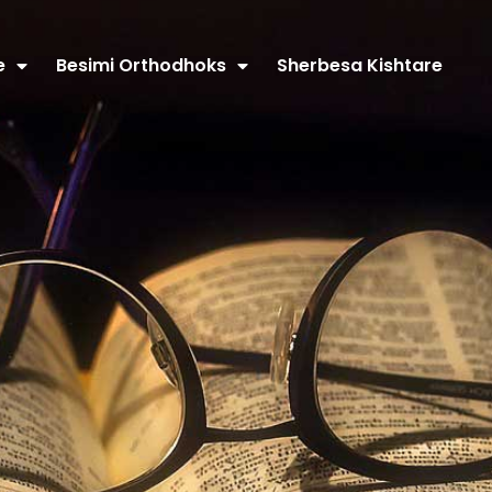
e
Besimi Orthodhoks
Sherbesa Kishtare