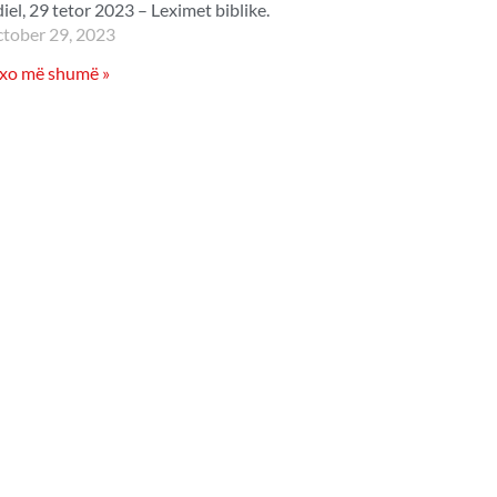
diel, 29 tetor 2023 – Leximet biblike.
tober 29, 2023
xo më shumë »
ste
E martë, 31 tetor 2023
– Leximet biblike.
October 31, 2023
Lexo më shumë »
E hënë, 30 tetor 2023