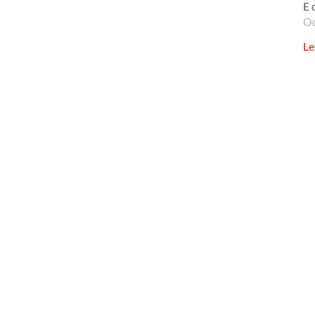
E 
Oc
Le
Na kontaktoni
Po