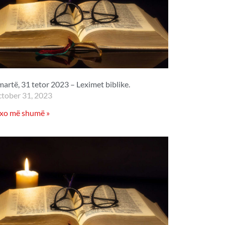
martë, 31 tetor 2023 – Leximet biblike.
tober 31, 2023
xo më shumë »