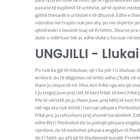
pasurie të kuptimit të urtësisë, që të njohin mister
gjithë thesarët e urtësisë e të diturisë. Edhe e th
ndonëse me trupin nuk jam aty, po me shpirtin jam
qëndresën e besimit tuaj në Krishtin. Sikurse pra e
duke u ndërtuar tek ai, edhe duke u forcuar në be
UNGJILLI - Llukai
Po nuk ka gjë të mbuluar, që s’ka për t’u zbuluar, 
errësirë, do të dëgjohen në dritë; edhe ç’folët në
them ju miqve të mi: Mos kini frikë nga ata që vras
t’ju tregoj juve prej cilit të keni frikë; të keni frikë
Me të vërtetë po ju them juve, prej këtij të keni 
një nga ata nuk është i harruar përpara Perëndisë
frikë pra; ju ndryshoni prej shumë harabelësh. Ed
edhe Biri i Perëndisë do ta pohojë përpara engjë
njerëzve, do të mohohet përpara engjëjve të Perënd
do t’i falet; po atij që të blasfemojë kundër Frymës 