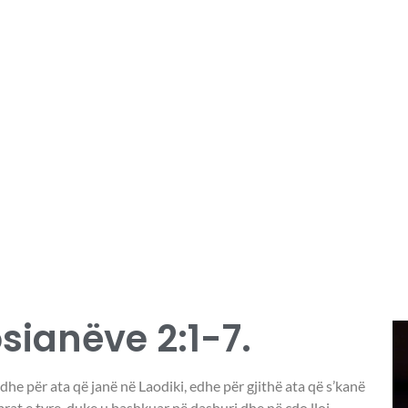
sianëve 2:1-7.
dhe për ata që janë në Laodiki, edhe për gjithë ata që s’kanë
rat e tyre, duke u bashkuar në dashuri dhe në çdo lloj