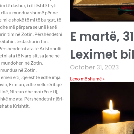
të dashur, i cili është fryti i
e cila u mundua shumë për ne.
mi e shokë të mi të burgut, të
t edhe më përpara se unë kanë
E martë, 31
rin tim në Zotin. Përshëndetni
Stahin, të dashurin tim.
Përshëndetni ata të Aristobulit.
Leximet bi
ni ata të Narqisit, sa janë në
at mundohen në Zotin.
October 31, 2023
u mundua në Zotin.
ëmën e tij, që është edhe imja.
Lexo më shumë »
vin, Ermiun, edhe vëllezërit që
inë, Nireun dhe motrën e tij,
shkë me ata. Përshëndetni njëri-
shat e Krishtit.
eu 13:3-9.