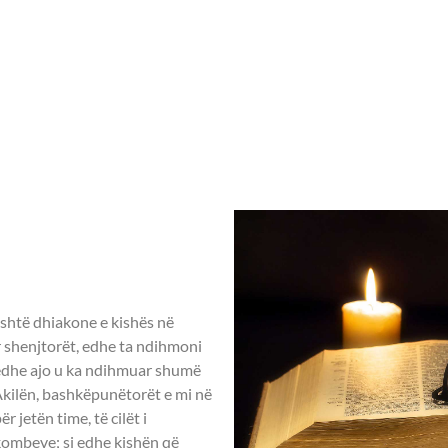
Home
Rreth nesh
Aktivitete ndër vit
3 – Leximet biblike.
makëve
shtë dhiakone e kishës në
ër shenjtorët, edhe ta ndihmoni
e edhe ajo u ka ndihmuar shumë
Akilën, bashkëpunëtorët e mi në
r jetën time, të cilët i
 kombeve; si edhe kishën që