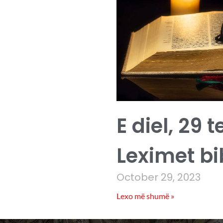
E diel, 29 
Leximet bi
October 29, 2023
Lexo më shumë »