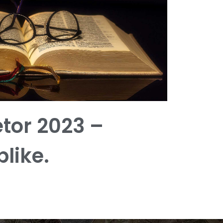
tetor 2023 –
blike.