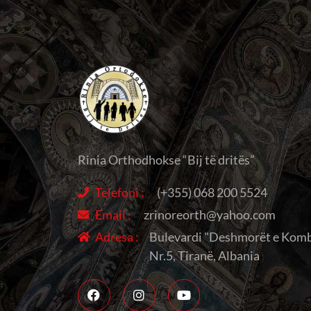
Rinia Orthodhokse “Bij të dritës”
Telefoni :
(+355) 068 200 5524
Email :
zrinoreorth@yahoo.com
Adresa :
Bulevardi "Deshmorët e Komb
Nr.5, Tiranë, Albania