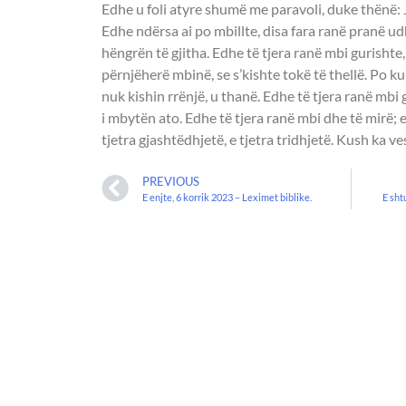
Edhe u foli atyre shumë me paravoli, duke thënë: Ja
Edhe ndërsa ai po mbillte, disa fara ranë pranë u
hëngrën të gjitha. Edhe të tjera ranë mbi gurishte
përnjëherë mbinë, se s’kishte tokë të thellë. Po kur
nuk kishin rrënjë, u thanë. Edhe të tjera ranë mbi
i mbytën ato. Edhe të tjera ranë mbi dhe të mirë; e
tjetra gjashtëdhjetë, e tjetra tridhjetë. Kush ka ves
PREVIOUS
E enjte, 6 korrik 2023 – Leximet biblike.
E sht