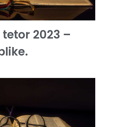
 tetor 2023 –
blike.