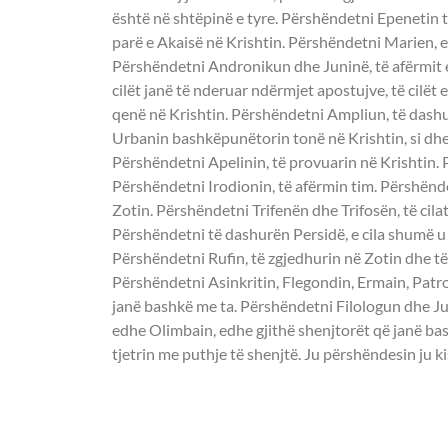
është në shtëpinë e tyre. Përshëndetni Epenetin tim 
parë e Akaisë në Krishtin. Përshëndetni Marien, 
Përshëndetni Andronikun dhe Juninë, të afërmit e 
cilët janë të nderuar ndërmjet apostujve, të cilë
qenë në Krishtin. Përshëndetni Ampliun, të dashu
Urbanin bashkëpunëtorin tonë në Krishtin, si dhe 
Përshëndetni Apelinin, të provuarin në Krishtin. 
Përshëndetni Irodionin, të afërmin tim. Përshëndet
Zotin. Përshëndetni Trifenën dhe Trifosën, të cil
Përshëndetni të dashurën Persidë, e cila shumë 
Përshëndetni Rufin, të zgjedhurin në Zotin dhe të 
Përshëndetni Asinkritin, Flegondin, Ermain, Patro
janë bashkë me ta. Përshëndetni Filologun dhe Jul
edhe Olimbain, edhe gjithë shenjtorët që janë ba
tjetrin me puthje të shenjtë. Ju përshëndesin ju ki
UNGJILLI - Matth