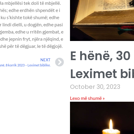
 mbjellësi tek doli të mbjellë.
dhës; edhe erdhën shpendët e i
, ku s’kishte tokë shumë; edhe
 lindi dielli, u dogjën, edhe pasi
 gjemba, edhe u rritën gjembat, e
dhe jepnin fryt, njëra njëqind, e
hë për të dëgjuar, le të dëgjojë.
E hënë, 30
NEXT
unë, 8 korrik 2023 – Leximet biblike.
Leximet bi
October 30, 2023
Lexo më shumë »