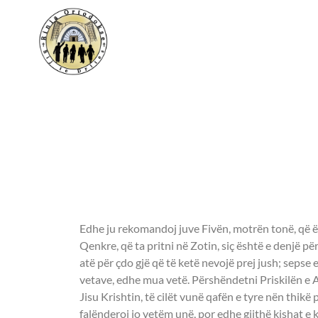
E premte, 7 korrik 202
APOSTULLI - Ro
16:1-16.
Edhe ju rekomandoj juve Fivën, motrën tonë, që ë
Qenkre, që ta pritni në Zotin, siç është e denjë p
atë për çdo gjë që të ketë nevojë prej jush; seps
vetave, edhe mua vetë. Përshëndetni Priskilën e 
Jisu Krishtin, të cilët vunë qafën e tyre nën thikë pë
falënderoj jo vetëm unë, por edhe gjithë kishat e