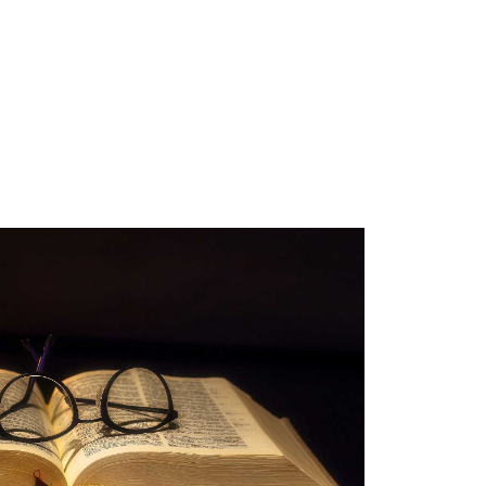
e
Besimi Orthodhoks
Sherbesa Kishtare