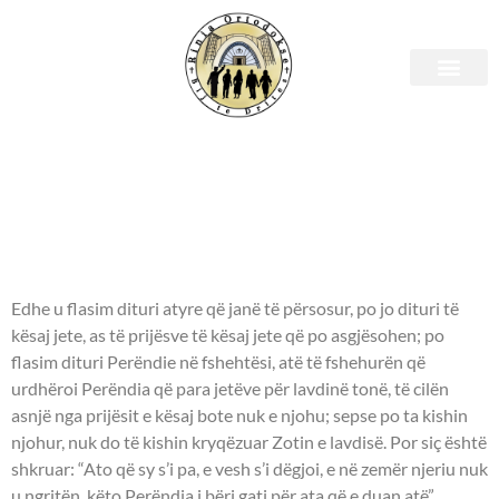
E shtunë, 2 shtator 2023 –
Leximet Biblike.
APOSTULLI - 1 Korinthianëve
2:6-9.
Edhe u flasim dituri atyre që janë të përsosur, po jo dituri të
kësaj jete, as të prijësve të kësaj jete që po asgjësohen; po
flasim dituri Perëndie në fshehtësi, atë të fshehurën që
urdhëroi Perëndia që para jetëve për lavdinë tonë, të cilën
asnjë nga prijësit e kësaj bote nuk e njohu; sepse po ta kishin
njohur, nuk do të kishin kryqëzuar Zotin e lavdisë. Por siç është
shkruar: “Ato që sy s’i pa, e vesh s’i dëgjoi, e në zemër njeriu nuk
u ngritën, këto Perëndia i bëri gati për ata që e duan atë”.