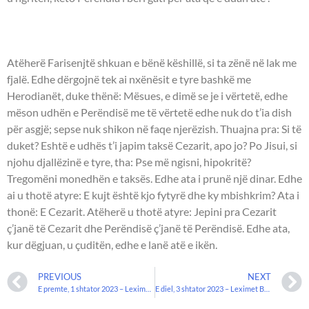
UNGJILLI - Mattheu 22:15-22.
Atëherë Farisenjtë shkuan e bënë këshillë, si ta zënë në lak me
fjalë. Edhe dërgojnë tek ai nxënësit e tyre bashkë me
Herodianët, duke thënë: Mësues, e dimë se je i vërtetë, edhe
mëson udhën e Perëndisë me të vërtetë edhe nuk do t’ia dish
për asgjë; sepse nuk shikon në faqe njerëzish. Thuajna pra: Si të
duket? Eshtë e udhës t’i japim taksë Cezarit, apo jo? Po Jisui, si
njohu djallëzinë e tyre, tha: Pse më ngisni, hipokritë?
Tregomëni monedhën e taksës. Edhe ata i prunë një dinar. Edhe
ai u thotë atyre: E kujt është kjo fytyrë dhe ky mbishkrim? Ata i
thonë: E Cezarit. Atëherë u thotë atyre: Jepini pra Cezarit
ç’janë të Cezarit dhe Perëndisë ç’janë të Perëndisë. Edhe ata,
kur dëgjuan, u çuditën, edhe e lanë atë e ikën.
PREVIOUS
NEXT
E premte, 1 shtator 2023 – Leximet biblike
E diel, 3 shtator 2023 – Leximet Biblike.