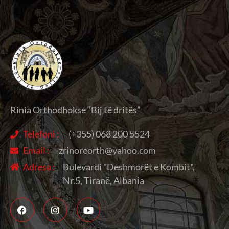
Rinia Orthodhokse “Bij të dritës”
Telefoni :
(+355) 068 200 5524
Email :
zrinoreorth@yahoo.com
Adresa :
Bulevardi "Deshmorët e Kombit",
Nr.5, Tiranë, Albania