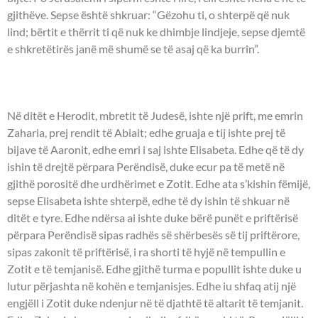
gjithëve. Sepse është shkruar: “Gëzohu ti, o shterpë që nuk
lind; bërtit e thërrit ti që nuk ke dhimbje lindjeje, sepse djemtë
e shkretëtirës janë më shumë se të asaj që ka burrin”.
UNGJILLI - Llukai 1:5-25.
Në ditët e Herodit, mbretit të Judesë, ishte një prift, me emrin
Zaharia, prej rendit të Abiait; edhe gruaja e tij ishte prej të
bijave të Aaronit, edhe emri i saj ishte Elisabeta. Edhe që të dy
ishin të drejtë përpara Perëndisë, duke ecur pa të metë në
gjithë porositë dhe urdhërimet e Zotit. Edhe ata s’kishin fëmijë,
sepse Elisabeta ishte shterpë, edhe të dy ishin të shkuar në
ditët e tyre. Edhe ndërsa ai ishte duke bërë punët e priftërisë
përpara Perëndisë sipas radhës së shërbesës së tij priftërore,
sipas zakonit të priftërisë, i ra shorti të hyjë në tempullin e
Zotit e të temjanisë. Edhe gjithë turma e popullit ishte duke u
lutur përjashta në kohën e temjanisjes. Edhe iu shfaq atij një
engjëll i Zotit duke ndenjur në të djathtë të altarit të temjanit.