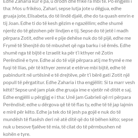
Edhe Zaharia kur e pa, u drodh dhe frikë ra mbi të. Po engjëlli i
tha: Mos u frikëso, Zahari, sepse lutja jote u dëgjua, edhe
gruaja jote, Elisabeta, do të lindë djalë, dhe do ta quash emrin e
tij Joan. Edhe ti do të kesh gëzim e ngazëllim; edhe shumë
njerëz do të gëzohen për lindjen e tij. Sepse do të jetë i madh
përpara Zotit, edhe verë e pije dehëse nuk do të pijë, edhe me
Frymë të Shenjtë do të mbushet që nga barku i së ëmës. Edhe
shumë nga të bijtë e Izraelit ka për t’i kthyer në Zotin
Perëndinë e tyre. Edhe ai do të vijë përpara atij me frymë e me
fuqi të Ilias, për të kthyer zemrat e etërve mbi bijtë, edhe të
pabindurit në urtësinë e të drejtëve, për t’i bërë gati Zotit një
popull të përgatitur. Edhe Zaharia i tha engjëllit: Si ta marr vesh
këtë? Sepse unë jam plak dhe gruaja ime e vjetër në ditët e saj.
Edhe engjëlli u përgjigj e i tha: Unë jam Gabrieli që rri përpara
Perëndisë; edhe u dërgova që të të flas ty, edhe të të jap lajmin
e mirë për këto. Edhe ja tek do të jesh pa gojë e nuk do të
mundësh të flasësh deri në atë ditë që do të bëhen këto; sepse
nuk u besove fjalëve të mia, të cilat do të përmbushen në
kohën e tyre.