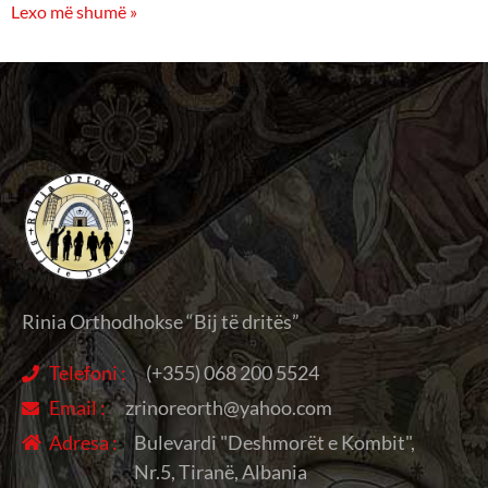
Lexo më shumë »
Rinia Orthodhokse “Bij të dritës”
Telefoni :
(+355) 068 200 5524
Email :
zrinoreorth@yahoo.com
Adresa :
Bulevardi "Deshmorët e Kombit",
Nr.5, Tiranë, Albania