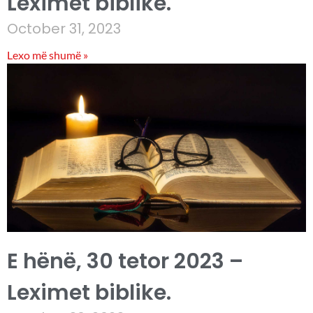
Leximet biblike.
October 31, 2023
Lexo më shumë »
E hënë, 30 tetor 2023 –
Leximet biblike.