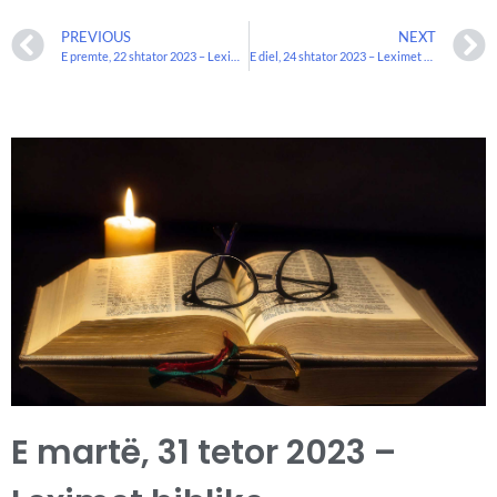
PREVIOUS
NEXT
E premte, 22 shtator 2023 – Leximet biblike
E diel, 24 shtator 2023 – Leximet Biblike.
E martë, 31 tetor 2023 –