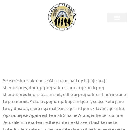
E shtunë, 23 shtator 2023 –
Leximet biblike.
APOSTULLI - Galatianëve
4:22-27.
Sepse është shkruar se Abrahami pati dy bij, një prej
shërbëtores, dhe një prej së lirës; por ai që lindi prej
shërbëtores lindi sipas mishit; edhe ai prej së lirës, lindi me anë
të premtimit. Këto tregojnë një kuptim tjetër; sepse këtu janë
të dy dhiatat, njëra nga mali Sina, që lind për skllavëri, që është
Agara. Sepse Agara është mali Sina në Arabi, edhe përkon me
Jerusalemin e sotëm, edhe është në skllavëri bashkë me të
bijtë. Po Jerusalemi i sipërm është i lirë, i cili është nëna e ne të