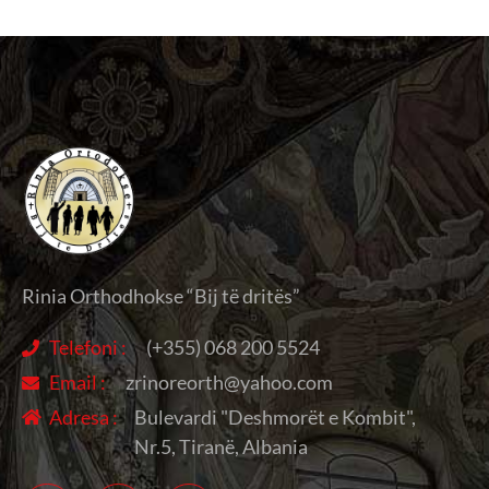
Rinia Orthodhokse “Bij të dritës”
Telefoni :
(+355) 068 200 5524
Email :
zrinoreorth@yahoo.com
Adresa :
Bulevardi "Deshmorët e Kombit",
Nr.5, Tiranë, Albania