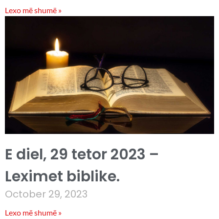
Lexo më shumë »
E diel, 29 tetor 2023 –
Leximet biblike.
October 29, 2023
Lexo më shumë »