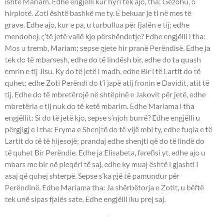
ishte Mariam. Edhe engjëlli kur hyri tek ajo, tha: Gëzohu, o
hirplotë. Zoti është bashkë me ty. E bekuar je ti në mes të
grave. Edhe ajo, kur e pa, u turbullua për fjalën e tij; edhe
mendohej, ç’të jetë vallë kjo përshëndetje? Edhe engjëlli i tha:
Mos u tremb, Mariam; sepse gjete hir pranë Perëndisë. Edhe ja
tek do të mbarsesh, edhe do të lindësh bir, edhe do ta quash
emrin e tij Jisu. Ky do të jetë i madh, edhe Bir i të Lartit do të
quhet; edhe Zoti Perëndi do t’i japë atij fronin e Davidit, atit të
tij. Edhe do të mbretërojë në shtëpinë e Jakovit për jetë, edhe
mbretëria e tij nuk do të ketë mbarim. Edhe Mariama i tha
engjëllit: Si do të jetë kjo, sepse s’njoh burrë? Edhe engjëlli u
përgjigj e i tha: Fryma e Shenjtë do të vijë mbi ty, edhe fuqia e të
Lartit do të të hijesojë; prandaj edhe shenjti që do të lindë do
të quhet Bir Perëndie. Edhe ja Elisabeta, farefisi yt, edhe ajo u
mbars me bir në pleqëri të saj, edhe ky muaj është i gjashti i
asaj që quhej shterpë. Sepse s’ka gjë të pamundur për
Perëndinë. Edhe Mariama tha: Ja shërbëtorja e Zotit, u bëftë
tek unë sipas fjalës sate. Edhe engjëlli iku prej saj.