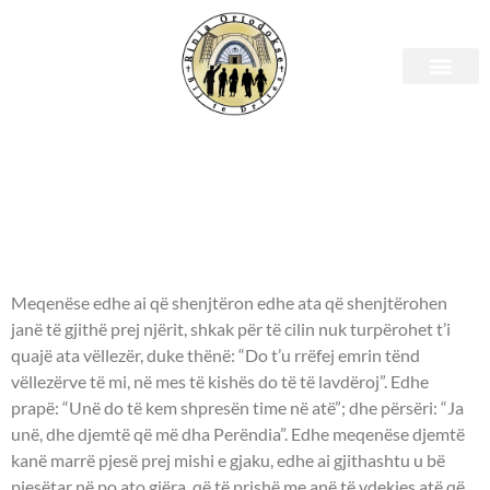
E shtunë, 25 mars 2023 –
Leximet biblike.
APOSTULLI - Hebrenjve 2:11-
18.
Meqenëse edhe ai që shenjtëron edhe ata që shenjtërohen
janë të gjithë prej njërit, shkak për të cilin nuk turpërohet t’i
quajë ata vëllezër, duke thënë: “Do t’u rrëfej emrin tënd
vëllezërve të mi, në mes të kishës do të të lavdëroj”. Edhe
prapë: “Unë do të kem shpresën time në atë”; dhe përsëri: “Ja
unë, dhe djemtë që më dha Perëndia”. Edhe meqenëse djemtë
kanë marrë pjesë prej mishi e gjaku, edhe ai gjithashtu u bë
pjesëtar në po ato gjëra, që të prishë me anë të vdekjes atë që