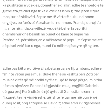
ka pushtetin e vdekjes, domethënë djallin, edhe të shpëtojë të
gjithë ata, të cilët nga frika e vdekjes ishin gjithë jetën e tyre
mbajtur në skllavëri. Sepse me të vërtetë nuk u ndihmon
engjëjve, po farës së Abrahamit i ndihmon. Prandaj duhej t’u
ngjante në gjithçka vëllezërve, që të bëhej kryeprift i
dhembshur dhe besnik në punët që kanë të bëjnë me
Perëndinë, për shlyerjen e mëkateve të popullit. Sepse me atë
që pësoi vetë kur u nga, mund t’u ndihmojë atyre që ngiten.
UNGJILLI - Llukai 1:24-38
Edhe pas këtyre ditëve Elisabeta, gruaja e tij, u mbars; edhe e
fshihte veten pesë muaj, duke thënë se kështu bëri Zoti për
mua në ditët që më hodhi sytë e tij, që të heqë përgojimin tim
në mes njerëzve. Edhe në të gjashtin muaj, engjëlli Gabriel u
dërgua prej Perëndisë në një qytet të Galilesë, me emrin
Nazaret, te një virgjëreshë, që ishte fejuar me një burrë, që
quhej Josif, prej shtëpisë së Davidit; edhe emri i virgjëreshës