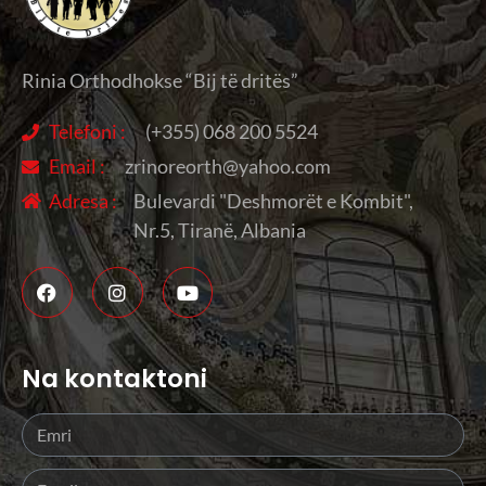
Rinia Orthodhokse “Bij të dritës”
Telefoni :
(+355) 068 200 5524
Email :
zrinoreorth@yahoo.com
Adresa :
Bulevardi "Deshmorët e Kombit",
Nr.5, Tiranë, Albania
Na kontaktoni