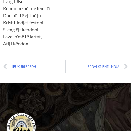
I vogli Jisu.
Këndojnë për ne fëmijët
Dhe për të gjithë ju.
Krishtlindjet festoni,
Si engjëjt këndoni
Lavdi n’më të lartat,
Atij i këndoni
I BUKURI BREDH
ERDHI KRISHTLINDJA