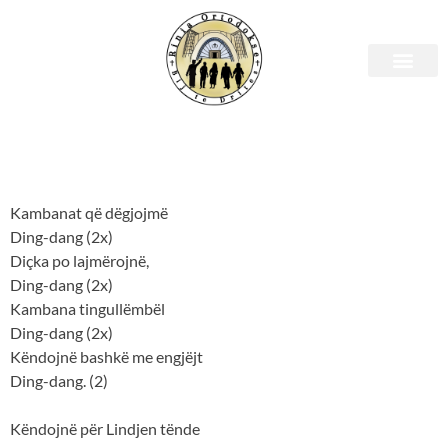
KAMBANA QË KËNDON
KAMBANA QË KËNDON
Kambanat që dëgjojmë
Ding-dang (2x)
Diçka po lajmërojnë,
Ding-dang (2x)
Kambana tingullëmbël
Ding-dang (2x)
Këndojnë bashkë me engjëjt
Ding-dang. (2)
Këndojnë për Lindjen tënde