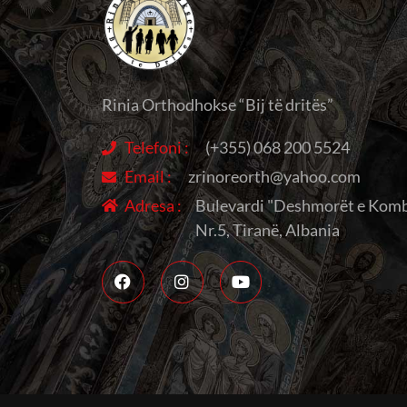
Rinia Orthodhokse “Bij të dritës”
Telefoni :
(+355) 068 200 5524
Email :
zrinoreorth@yahoo.com
Adresa :
Bulevardi "Deshmorët e Komb
Nr.5, Tiranë, Albania