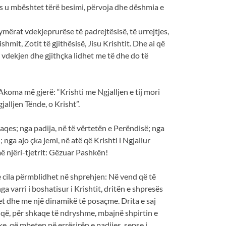
alljes u mbështet tërë besimi, përvoja dhe dëshmia e
ymërat vdekjeprurëse të padrejtësisë, të urrejtjes,
mit, Zotit të gjithësisë, Jisu Krishtit. Dhe ai që
i vdekjen dhe gjithçka lidhet me të dhe do të
Akoma më gjerë: “Krishti me Ngjalljen e tij mori
jalljen Tënde, o Krisht”.
aqes; nga padija, në të vërtetën e Perëndisë; nga
 nga ajo çka jemi, në atë që Krishti i Ngjallur
më njëri-tjetrit: Gëzuar Pashkën!
, e cila përmblidhet në shprehjen: Në vend që të
varri i boshatisur i Krishtit, dritën e shpresës
het dhe me një dinamikë të posaçme. Drita e saj
 që, për shkaqe të ndryshme, mbajnë shpirtin e
e, që mbeten në errësirën e padijes, sepse i