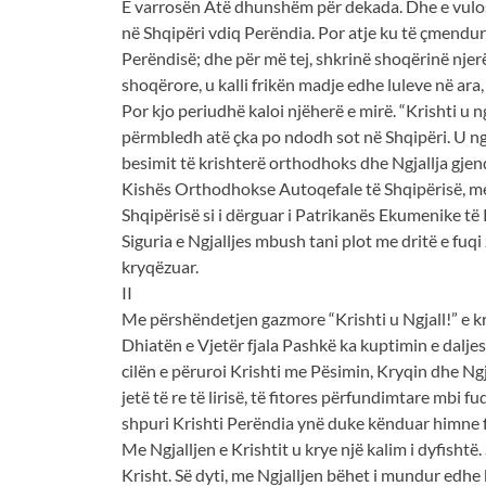
E varrosën Atë dhunshëm për dekada. Dhe e vulosë
në Shqipëri vdiq Perëndia. Por atje ku të çmendur
Perëndisë; dhe për më tej, shkrinë shoqërinë njerë
shoqërore, u kalli frikën madje edhe luleve në ar
Por kjo periudhë kaloi njëherë e mirë. “Krishti u 
përmbledh atë çka po ndodh sot në Shqipëri. U ngja
besimit të krishterë orthodhoks dhe Ngjallja gjend
Kishës Orthodhokse Autoqefale të Shqipërisë, me kë
Shqipërisë si i dërguar i Patrikanës Ekumenike t
Siguria e Ngjalljes mbush tani plot me dritë e fuq
kryqëzuar.
II
Me përshëndetjen gazmore “Krishti u Ngjall!” e kr
Dhiatën e Vjetër fjala Pashkë ka kuptimin e daljes 
cilën e përuroi Krishti me Pësimin, Kryqin dhe Ngj
jetë të re të lirisë, të fitores përfundimtare mbi f
shpuri Krishti Perëndia ynë duke kënduar himne fi
Me Ngjalljen e Krishtit u krye një kalim i dyfishtë.
Krisht. Së dyti, me Ngjalljen bëhet i mundur edhe 