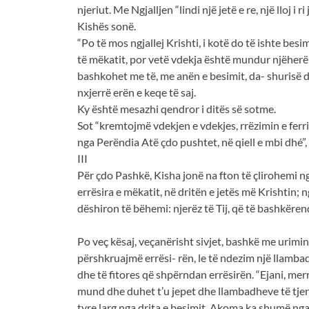
njeriut. Me Ngjalljen “lindi një jetë e re, një lloj 
Kishës sonë.
“Po të mos ngjallej Krishti, i kotë do të ishte be
të mëkatit, por vetë vdekja është mundur njëherë e
bashkohet me të, me anën e besimit, da- shurisë dh
nxjerrë erën e keqe të saj.
Ky është mesazhi qendror i ditës së sotme.
Sot “kremtojmë vdekjen e vdekjes, rrëzimin e ferri
nga Perëndia Atë çdo pushtet, në qiell e mbi dhé”, 
III
Për çdo Pashkë, Kisha jonë na fton të çlirohemi ng
errësira e mëkatit, në dritën e jetës më Krishtin; n
dëshiron të bëhemi: njerëz të Tij, që të bashkëren
Po veç kësaj, veçanërisht sivjet, bashkë me urimin 
përshkruajmë errësi- rën, le të ndezim një llamba
dhe të fitores që shpërndan errësirën. “Ejani, mer
mund dhe duhet t’u jepet dhe llambadheve të tjera
tyre larg nga drita e besimit. Akoma ka shumë nga 