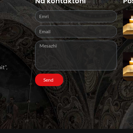
Na kontaktoni
Po
it",
Send