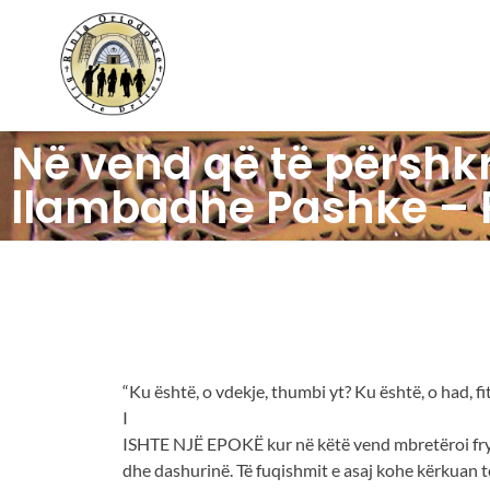
Në vend që të përshkr
llambadhe Pashke – 
Në vend që të pë
llambadhe Pash
“Ku është, o vdekje, thumbi yt? Ku është, o had, fit
I
ISHTE NJË EPOKË kur në këtë vend mbretëroi fryma 
dhe dashurinë. Të fuqishmit e asaj kohe kërkuan t