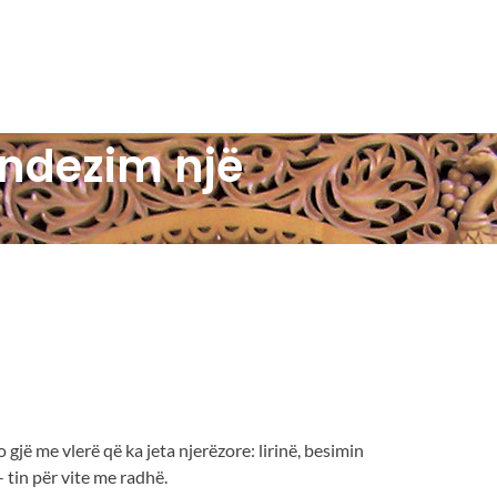
e
Besimi Orthodhoks
Sherbesa Kishtare
 ndezim një
le të ndezim një
jë me vlerë që ka jeta njerëzore: lirinë, besimin
 tin për vite me radhë.