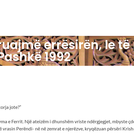
Home
Rreth nesh
Aktivitete ndër vit
uajmë errësirën, le të
Pashkë 1992
rshkruajmë errësirën, 
ke – Pashkë 1992
orja jote?”
e Ferrit. Një ateizëm i dhunshëm vriste ndërgjegjet, mbyste çdo g
ë vrasin Perëndi- në në zemrat e njerëzve, kryqëzuan përsëri Krish-