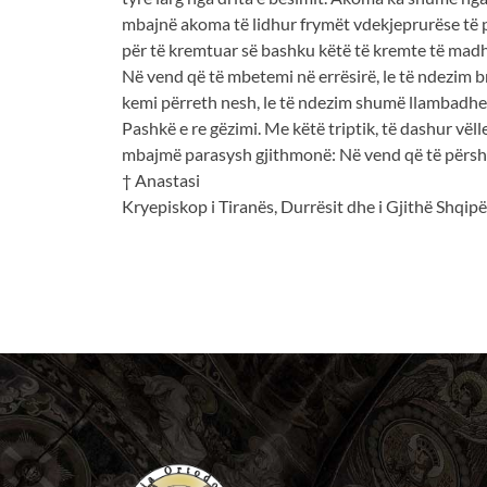
mbajnë akoma të lidhur frymët vdekjeprurëse të pr
për të kremtuar së bashku këtë të kremte të madhe. 
Në vend që të mbetemi në errësirë, le të ndezim 
kemi përreth nesh, le të ndezim shumë llambadhe P
Pashkë e re gëzimi. Me këtë triptik, të dashur vël
mbajmë parasysh gjithmonë: Në vend që të përshk
† Anastasi
Kryepiskop i Tiranës, Durrësit dhe i Gjithë Shqipë