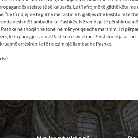
opagandës ateiste të së kaluarës. Le t’i afrojmë të gjithë këta me
“Le t’i ndjejmë të gjithë me rastin e Ngjalljes dhe kështu le të thë
brenda nesh një llambadhe të Pashkës. Në vend që të përshkruajmë e
ashke në shoqërinë tonë, në mënyrë që edhe marshimi i ri përpara i
lezër, le ta panegjerizojmë Pashkën e sivjetme. Përshëndetja jo- në:
ruajmë errësirën, le të ndezim një llambadhe Pashke.
risë.