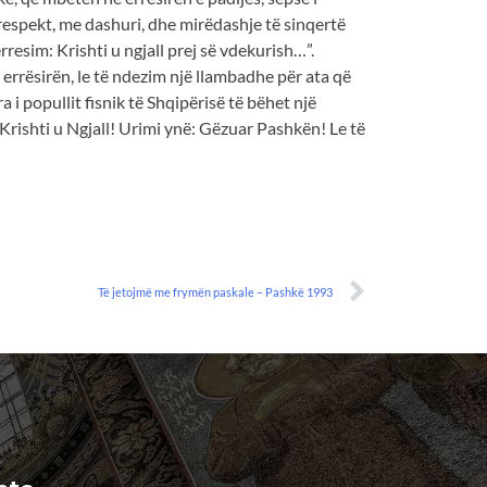
 respekt, me dashuri, dhe mirëdashje të sinqertë
rresim: Krishti u ngjall prej së vdekurish…”.
rrësirën, le të ndezim një llambadhe për ata që
 popullit fisnik të Shqipërisë të bëhet një
 Krishti u Ngjall! Urimi ynë: Gëzuar Pashkën! Le të
Të jetojmë me frymën paskale – Pashkë 1993