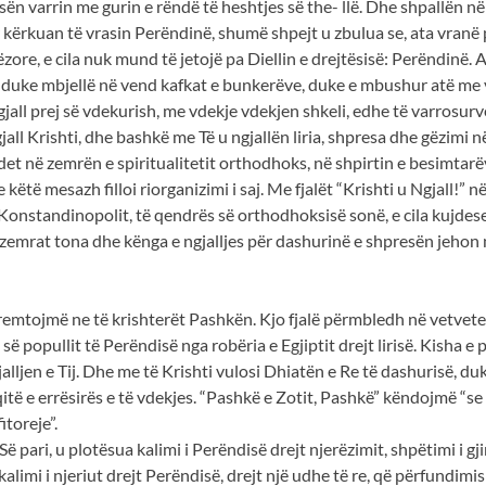
n varrin me gurin e rëndë të heshtjes së the- llë. Dhe shpallën në
 kërkuan të vrasin Perëndinë, shumë shpejt u zbulua se, ata vranë
zore, e cila nuk mund të jetojë pa Diellin e drejtësisë: Perëndinë
a, duke mbjellë në vend kafkat e bunkerëve, duke e mbushur atë me v
ngjall prej së vdekurish, me vdekje vdekjen shkeli, edhe të varrosur
ll Krishti, dhe bashkë me Të u ngjallën liria, shpresa dhe gëzimi 
et në zemrën e spiritualitetit orthodhoks, në shpirtin e besimtarëv
të mesazh filloi riorganizimi i saj. Me fjalët “Krishti u Ngjall!”
ë Konstandinopolit, të qendrës së orthodhoksisë sonë, e cila kujd
i zemrat tona dhe kënga e ngjalljes për dashurinë e shpresën jehon n
emtojmë ne të krishterët Pashkën. Kjo fjalë përmbledh në vetvete ku
së popullit të Perëndisë nga robëria e Egjiptit drejt lirisë. Kisha e
alljen e Tij. Dhe me të Krishti vulosi Dhiatën e Re të dashurisë, 
uqitë e errësirës e të vdekjes. “Pashkë e Zotit, Pashkë” këndojmë “se
toreje”.
 Së pari, u plotësua kalimi i Perëndisë drejt njerëzimit, shpëtimi i gj
kalimi i njeriut drejt Perëndisë, drejt një udhe të re, që përfundim