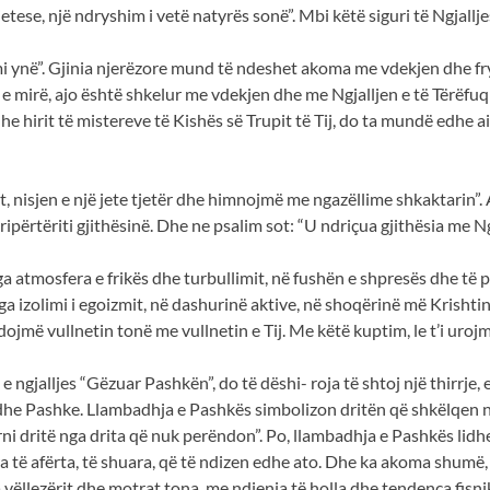
i ri jetese, një ndryshim i vetë natyrës sonë”. Mbi këtë siguri të Ngj
simi ynë”. Gjinia njerëzore mund të ndeshet akoma me vdekjen dhe fr
 mirë, ajo është shkelur me vdekjen dhe me Ngjalljen e të Tërëfuqish
e hirit të mistereve të Kishës së Trupit të Tij, do ta mundë edhe a
t, nisjen e një jete tjetër dhe himnojmë me ngazëllime shkaktarin”. 
ripërtëriti gjithësinë. Dhe ne psalim sot: “U ndriçua gjithësia me Ng
a atmosfera e frikës dhe turbullimit, në fushën e shpresës dhe të p
ga izolimi i egoizmit, në dashurinë aktive, në shoqërinë më Krishtin;
dojmë vullnetin tonë me vullnetin e Tij. Me këtë kuptim, le t’i uroj
e ngjalljes “Gëzuar Pashkën”, do të dëshi- roja të shtoj një thirrje
dhe Pashke. Llambadhja e Pashkës simbolizon dritën që shkëlqen nga 
rni dritë nga drita që nuk perëndon”. Po, llambadhja e Pashkës lid
 të afërta, të shuara, që të ndizen edhe ato. Dhe ka akoma shumë,
vëllezërit dhe motrat tona, me ndjenja të holla dhe tendenca fisnik