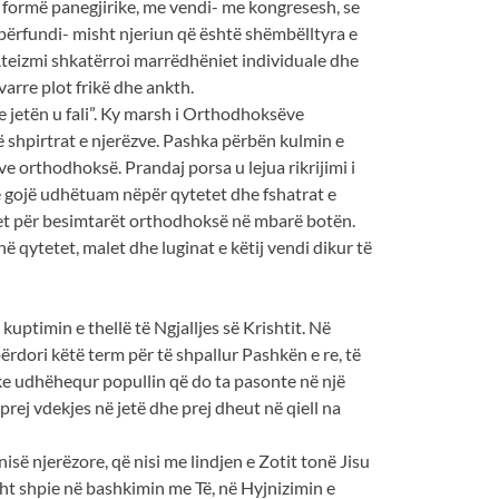
 formë panegjirike, me vendi- me kongresesh, se
 përfundi- misht njeriun që është shëmbëlltyra e
. Ateizmi shkatërroi marrëdhëniet individuale dhe
arre plot frikë dhe ankth.
ve jetën u fali”. Ky marsh i Orthodhoksëve
në shpirtrat e njerëzve. Pashka përbën kulmin e
e orthodhoksë. Prandaj porsa u lejua rikrijimi i
 në gojë udhëtuam nëpër qytetet dhe fshatrat e
eset për besimtarët orthodhoksë në mbarë botën.
ë qytetet, malet dhe luginat e këtij vendi dikur të
ptimin e thellë të Ngjalljes së Krishtit. Në
 përdori këtë term për të shpallur Pashkën e re, të
duke udhëhequr popullin që do ta pasonte në një
 prej vdekjes në jetë dhe prej dheut në qiell na
inisë njerëzore, që nisi me lindjen e Zotit tonë Jisu
isht shpie në bashkimin me Të, në Hyjnizimin e