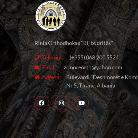
Rinia Orthodhokse “Bij të dritës”
Telefoni :
(+355) 068 200 5524
Email :
zrinoreorth@yahoo.com
Adresa :
Bulevardi "Deshmorët e Komb
Nr.5, Tiranë, Albania