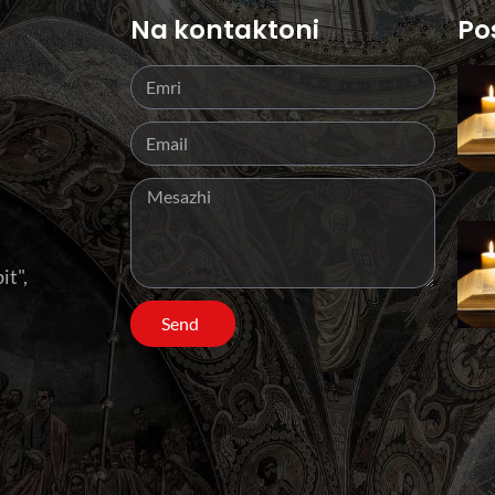
Na kontaktoni
Po
it",
Send