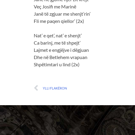
Veç Josifi me Marinë
Janë të zgjuar me shenjt’rin’
Fli me paqen qiellor’ (2x)
Nat’ e qet’, nat’ e shenjt’
Ca barinj, me të shpejt’
Lajmet e engjëjve i dëgjuan
Dhe në Betlehem vrapuan
Shpëtimtari u lind (2x)
YLLI FLAKËRON