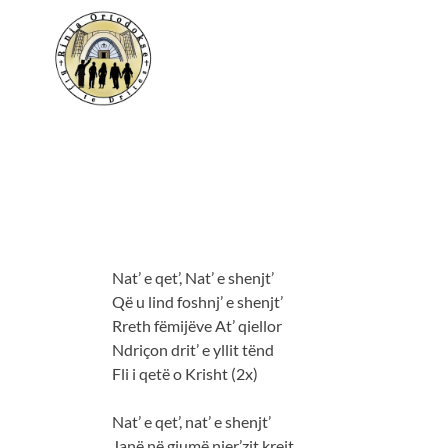
NATË E QETË
NATË E QETË
Nat’ e qet’, Nat’ e shenjt’
Që u lind foshnj’ e shenjt’
Rreth fëmijëve At’ qiellor
Ndriçon drit’ e yllit tënd
Fli i qetë o Krisht (2x)
Nat’ e qet’, nat’ e shenjt’
Janë në gjumë njer’zit krejt