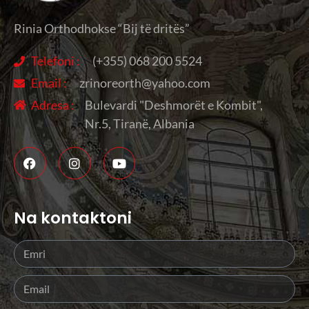
Rinia Orthodhokse “Bij të dritës”
Telefoni :
(+355) 068 200 5524
Email :
zrinoreorth@yahoo.com
Adresa :
Bulevardi "Deshmorët e Kombit",
Nr.5, Tiranë, Albania
Na kontaktoni