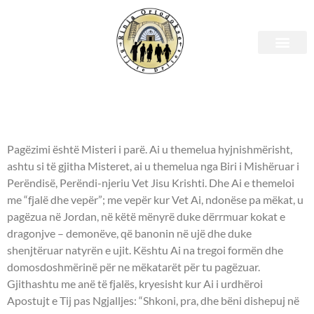
Pagëzimi i Shenjtë
Pagëzimi i Shenjtë
Pagëzimi është Misteri i parë. Ai u themelua hyjnishmërisht,
ashtu si të gjitha Misteret, ai u themelua nga Biri i Mishëruar i
Perëndisë, Perëndi-njeriu Vet Jisu Krishti. Dhe Ai e themeloi
me “fjalë dhe vepër”; me vepër kur Vet Ai, ndonëse pa mëkat, u
pagëzua në Jordan, në këtë mënyrë duke dërrmuar kokat e
dragonjve – demonëve, që banonin në ujë dhe duke
shenjtëruar natyrën e ujit. Kështu Ai na tregoi formën dhe
domosdoshmërinë për ne mëkatarët për tu pagëzuar.
Gjithashtu me anë të fjalës, kryesisht kur Ai i urdhëroi
Apostujt e Tij pas Ngjalljes: “Shkoni, pra, dhe bëni dishepuj në