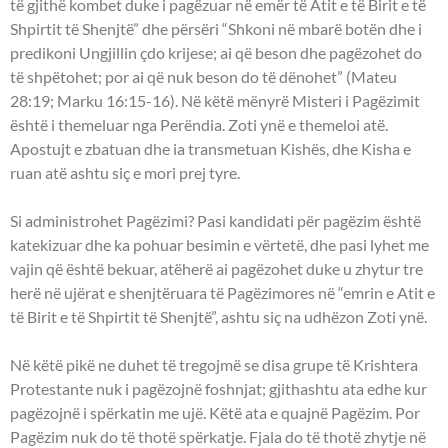
të gjithë kombet duke i pagëzuar në emër të Atit e të Birit e të
Shpirtit të Shenjtë” dhe përsëri “Shkoni në mbarë botën dhe i
predikoni Ungjillin çdo krijese; ai që beson dhe pagëzohet do
të shpëtohet; por ai që nuk beson do të dënohet” (Mateu
28:19; Marku 16:15-16). Në këtë mënyrë Misteri i Pagëzimit
është i themeluar nga Perëndia. Zoti ynë e themeloi atë.
Apostujt e zbatuan dhe ia transmetuan Kishës, dhe Kisha e
ruan atë ashtu siç e mori prej tyre.
Si administrohet Pagëzimi? Pasi kandidati për pagëzim është
katekizuar dhe ka pohuar besimin e vërtetë, dhe pasi lyhet me
vajin që është bekuar, atëherë ai pagëzohet duke u zhytur tre
herë në ujërat e shenjtëruara të Pagëzimores në “emrin e Atit e
të Birit e të Shpirtit të Shenjtë”, ashtu siç na udhëzon Zoti ynë.
Në këtë pikë ne duhet të tregojmë se disa grupe të Krishtera
Protestante nuk i pagëzojnë foshnjat; gjithashtu ata edhe kur
pagëzojnë i spërkatin me ujë. Këtë ata e quajnë Pagëzim. Por
Pagëzim nuk do të thotë spërkatje. Fjala do të thotë zhytje në