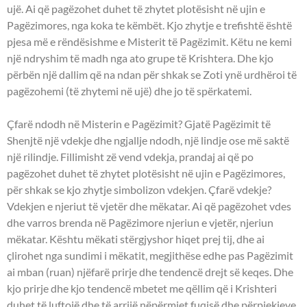
ujë. Ai që pagëzohet duhet të zhytet plotësisht në ujin e
Pagëzimores, nga koka te këmbët. Kjo zhytje e trefishtë është
pjesa më e rëndësishme e Misterit të Pagëzimit. Këtu ne kemi
një ndryshim të madh nga ato grupe të Krishtera. Dhe kjo
përbën një dallim që na ndan për shkak se Zoti ynë urdhëroi të
pagëzohemi (të zhytemi në ujë) dhe jo të spërkatemi.
Çfarë ndodh në Misterin e Pagëzimit? Gjatë Pagëzimit të
Shenjtë një vdekje dhe ngjallje ndodh, një lindje ose më saktë
një rilindje. Fillimisht zë vend vdekja, prandaj ai që po
pagëzohet duhet të zhytet plotësisht në ujin e Pagëzimores,
për shkak se kjo zhytje simbolizon vdekjen. Çfarë vdekje?
Vdekjen e njeriut të vjetër dhe mëkatar. Ai që pagëzohet vdes
dhe varros brenda në Pagëzimore njeriun e vjetër, njeriun
mëkatar. Kështu mëkati stërgjyshor hiqet prej tij, dhe ai
çlirohet nga sundimi i mëkatit, megjithëse edhe pas Pagëzimit
ai mban (ruan) njëfarë prirje dhe tendencë drejt së keqes. Dhe
kjo prirje dhe kjo tendencë mbetet me qëllim që i Krishteri
duhet të luftojë dhe të arrijë nëpërmjet fuqisë dhe përpjekjeve