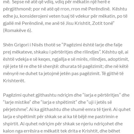
më. Sepse në atë që vdiq, vdiq për mëkatin një herë e
përgjithmonë; por në atë që rron, rron më Perëndinë. Kështu
edhe ju, konsiderojeni veten tuaj të vdekur për mëkatin, po të
gjallë më Perëndinë, me anë të Jisu Krishtit, Zotit tonë”
(Romakëve 6).
Shën Grigori i Nisës thotë se “Pagëzimi është larje dhe falje
prej mëkateve, shkaku i përtëritjes dhe rilindjes”. Kështu që, ai
është vdekja e së keqes, ngjallja e së mirës, rilindjes, adoptimit,
një jete të re dhe të shenjtë: dhurata të pagëzimit; dhe në këtë
mënyrë ne duhet ta jetojmë jetën pas pagëzimit. Të gjithë të
Krishterët.
Pagëzimi quhet gjithashtu ndriçim dhe “larja e përtëritjes” dhe
“larje mistike” dhe “larja e shpëtimit” dhe “uji i jetës së
përjetshme”. Ai ka gjithashtu dhe shumë emra të tjerë. Ai quhet
larja e shpëtimit për shkak se ai ka të bëjë me pastrimin e
shpirtit. Ai quhet ndriçim për shkak se njeriu ndriçohet dhe
kalon nga errësira e mëkatit tek drita e Krishtit, dhe bëhet