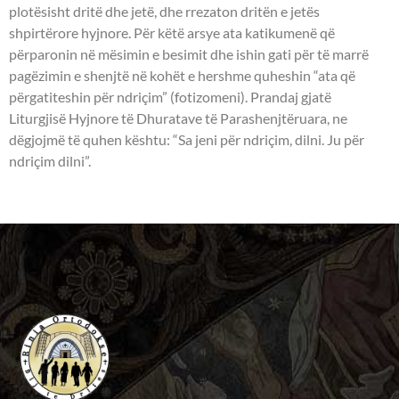
plotësisht dritë dhe jetë, dhe rrezaton dritën e jetës
shpirtërore hyjnore. Për këtë arsye ata katikumenë që
përparonin në mësimin e besimit dhe ishin gati për të marrë
pagëzimin e shenjtë në kohët e hershme quheshin “ata që
përgatiteshin për ndriçim” (fotizomeni). Prandaj gjatë
Liturgjisë Hyjnore të Dhuratave të Parashenjtëruara, ne
dëgjojmë të quhen kështu: “Sa jeni për ndriçim, dilni. Ju për
ndriçim dilni”.