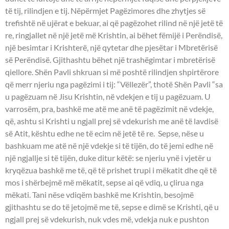
të tij, rilindjen e tij. Nëpërmjet Pagëzimores dhe zhytjes së
trefishtë në ujërat e bekuar, ai që pagëzohet rilind në një jetë të
re, ringjallet në një jetë më Krishtin, ai bëhet fëmijë i Perëndisë,
një besimtar i Krishterë, një qytetar dhe pjesëtar i Mbretërisë
së Perëndisë. Gjithashtu bëhet një trashëgimtar i mbretërisë
qiellore. Shën Pavli shkruan si më poshtë rilindjen shpirtërore
që merr njeriu nga pagëzimi i tij: “Vëllezër”, thotë Shën Pavli “sa
u pagëzuam në Jisu Krishtin, në vdekjen e tij u pagëzuam. U
varrosëm, pra, bashkë me atë me anë të pagëzimit në vdekje,
që, ashtu si Krishti u ngjall prej së vdekurish me anë të lavdisë
së Atit, kështu edhe ne të ecim në jetë të re. Sepse, nëse u
bashkuam me atë në një vdekje si të tijën, do të jemi edhe në
një ngjallje si të tijën, duke ditur këtë: se njeriu ynë i vjetër u
kryqëzua bashkë me të, që të prishet trupi i mëkatit dhe që të
mos i shërbejmë më mëkatit, sepse ai që vdiq, u çlirua nga
mëkati. Tani nëse vdiqëm bashkë me Krishtin, besojmë
gjithashtu se do të jetojmë me të, sepse e dimë se Krishti, që u
ngjall prej së vdekurish, nuk vdes më, vdekja nuk e pushton