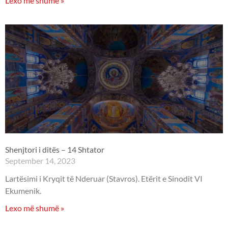
Lexo më shumë »
Shenjtori i ditës – 14 Shtator
September 14, 2023
Lartësimi i Kryqit të Nderuar (Stavros). Etërit e Sinodit VI
Ekumenik.
Lexo më shumë »