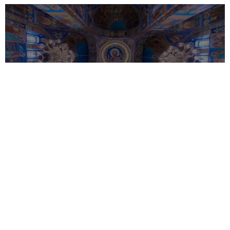
Shenjtori i ditës – 13 Shtator
September 13, 2023
Kujtimi i shenjtërimit të Kishës (Bazilikës) Ngjallja në
Jerusalem. Oshënar Kornili kryeqindësh. Dëshmor Aristidhi.
Lexo më shumë »