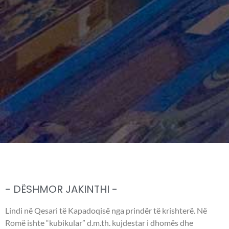
- DËSHMOR JAKINTHI -
Lindi në Qesari të Kapadoqisë nga prindër të krishterë. Në
Romë ishte “kubikular” d.m.th. kujdestar i dhomës dhe