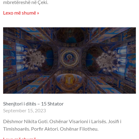
mbretëreshë në Çeki.
Lexo më shumë »
Shenjtori i ditës – 15 Shtator
September 15, 2023
Dëshmor Nikita Goti. Oshënar Visarioni i Larisës. Josifi i
Timishoarës. Porfir Aktori. Oshënar Filotheu.