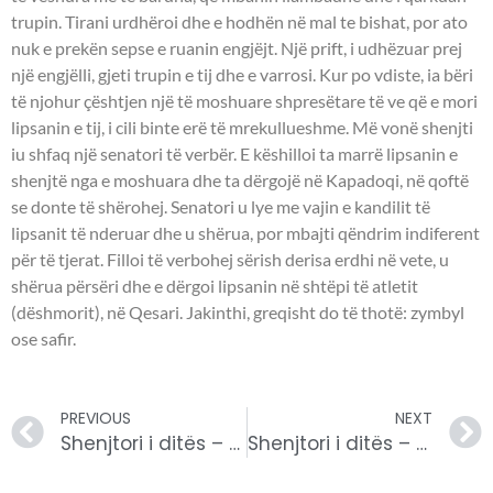
trupin. Tirani urdhëroi dhe e hodhën në mal te bishat, por ato
nuk e prekën sepse e ruanin engjëjt. Një prift, i udhëzuar prej
një engjëlli, gjeti trupin e tij dhe e varrosi. Kur po vdiste, ia bëri
të njohur çështjen një të moshuare shpresëtare të ve që e mori
lipsanin e tij, i cili binte erë të mrekullueshme. Më vonë shenjti
iu shfaq një senatori të verbër. E këshilloi ta marrë lipsanin e
shenjtë nga e moshuara dhe ta dërgojë në Kapadoqi, në qoftë
se donte të shërohej. Senatori u lye me vajin e kandilit të
lipsanit të nderuar dhe u shërua, por mbajti qëndrim indiferent
për të tjerat. Filloi të verbohej sërish derisa erdhi në vete, u
shërua përsëri dhe e dërgoi lipsanin në shtëpi të atletit
(dëshmorit), në Qesari. Jakinthi, greqisht do të thotë: zymbyl
ose safir.
PREVIOUS
NEXT
Shenjtori i ditës – 02 Korrik
Shenjtori i ditës – 04 Korrik