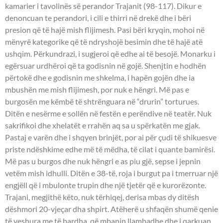
kamarier i tavolinës së perandor Trajanit (98-117). Dikur e
denoncuan te perandori, i cili e thirri në drekë dhe i bëri
presion që të hajë mish flijimesh. Pasi bëri kryqin, mohoi në
mënyrë kategorike që të ndryshojë besimin dhe të hajë atë
ushqim. Përkundrazi, i sugjeroi që edhe ai të besojë. Monarku i
egërsuar urdhëroi që ta godisnin në gojë. Shenjtin e hodhën
përtokë dhe e godisnin me shkelma, i hapën gojën dhe ia
mbushën me mish flijimesh, por nuk e hëngri. Më pas e
burgosën me këmbë të shtrënguara në “drurin” torturues.
Ditën e nesërme e sollën në festën e perëndive në teatër. Nuk
sakrifikoi dhe xhelatët e rrahën aq sa u spërkatën me gjak.
Pastaj e varën dhe i shqyen brinjët, por ai për çudi të shikuesve
priste ndëshkime edhe më të mëdha, të cilat i quante bamirësi.
Më pas u burgos dhe nuk hëngri e as piu gjë, sepse i jepnin
vetëm mish idhulli. Ditën e 38-të, roja i burgut pa i tmerruar një
engjëll që i mbulonte trupin dhe një tjetër që e kurorëzonte.
Trajani, megjithë këto, nuk tërhiqej, derisa mbas dy ditësh
dëshmori 20-vjeçar dha shpirt. Atëherë u shfaqën shumë qenie
të veshura me të bardha, që mbanin llambadhe dhe i qarkuan