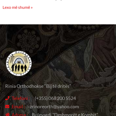
Lexo më shumë »
Rinia Orthodhokse “Bij të dritës”
Telefoni :
(+355) 068 200 5524
Email :
zrinoreorth@yahoo.com
Adresa :
Bulevardi "Deshmorët e Kombit",