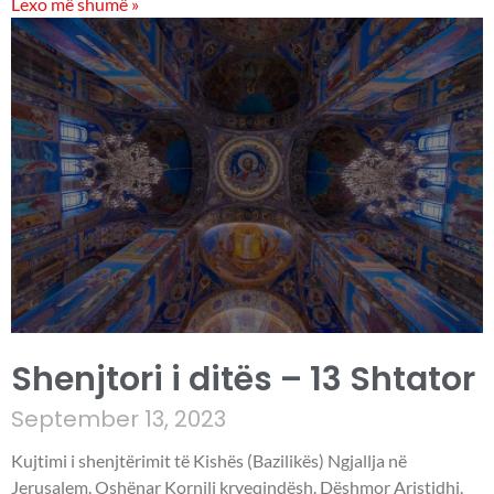
Lexo më shumë »
Shenjtori i ditës – 13 Shtator
September 13, 2023
Kujtimi i shenjtërimit të Kishës (Bazilikës) Ngjallja në
Jerusalem. Oshënar Kornili kryeqindësh. Dëshmor Aristidhi.