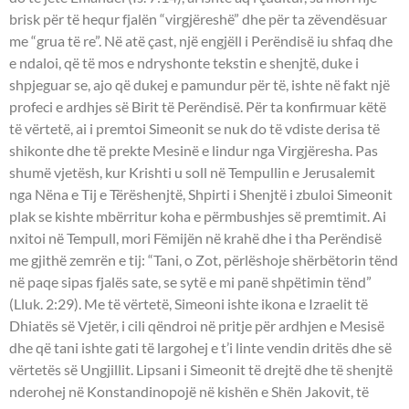
brisk për të hequr fjalën “virgjëreshë” dhe për ta zëvendësuar
me “grua të re”. Në atë çast, një engjëll i Perëndisë iu shfaq dhe
e ndaloi, që të mos e ndryshonte tekstin e shenjtë, duke i
shpjeguar se, ajo që dukej e pamundur për të, ishte në fakt një
profeci e ardhjes së Birit të Perëndisë. Për ta konfirmuar këtë
të vërtetë, ai i premtoi Simeonit se nuk do të vdiste derisa të
shikonte dhe të prekte Mesinë e lindur nga Virgjëresha. Pas
shumë vjetësh, kur Krishti u soll në Tempullin e Jerusalemit
nga Nëna e Tij e Tërëshenjtë, Shpirti i Shenjtë i zbuloi Simeonit
plak se kishte mbërritur koha e përmbushjes së premtimit. Ai
nxitoi në Tempull, mori Fëmijën në krahë dhe i tha Perëndisë
me gjithë zemrën e tij: “Tani, o Zot, përlëshoje shërbëtorin tënd
në paqe sipas fjalës sate, se sytë e mi panë shpëtimin tënd”
(Lluk. 2:29). Me të vërtetë, Simeoni ishte ikona e Izraelit të
Dhiatës së Vjetër, i cili qëndroi në pritje për ardhjen e Mesisë
dhe që tani ishte gati të largohej e t’i linte vendin dritës dhe së
vërtetës së Ungjillit. Lipsani i Simeonit të drejtë dhe të shenjtë
nderohej në Konstandinopojë në kishën e Shën Jakovit, të