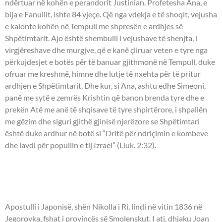
ndërtuar në kohën e perandorit Justinian. Profetesha Ana, e
bija e Fanuilit, ishte 84 vjeçe. Që nga vdekja e të shoqit, vejusha
e kalonte kohën në Tempull me shpresën e ardhjes së
Shpëtimtarit. Ajo është shembulli i vejushave të shenjta, i
virgjëreshave dhe murgjve, që e kanë çliruar veten e tyre nga
përkujdesjet e botës për të banuar gjithmonë në Tempull, duke
ofruar me kreshmë, himne dhe lutje të nxehta për të pritur
ardhjen e Shpëtimtarit. Dhe kur, si Ana, ashtu edhe Simeoni,
panë me sytë e zemrës Krishtin që banon brenda tyre dhe e
prekën Atë me anë të shqisave të tyre shpirtërore, i shpallën
me gëzim dhe siguri gjithë gjinisë njerëzore se Shpëtimtari
është duke ardhur në botë si “Dritë për ndriçimin e kombeve
dhe lavdi për popullin e tij Izrael” (Lluk. 2:32).
- OSHËNAR NIKOLLA I
JAPONISË -
Apostulli i Japonisë, shën Nikolla i Ri, lindi në vitin 1836 në
Jegorovka, fshat i provincës së Smolenskut. I ati, dhjaku Joan