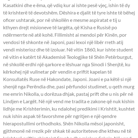
Kasatkini dhe e ëma, që vdiq kur ai ishte pesë vjeç, ishin të dy
të krishterë të devotshëm. Dëshira e djalit të tyre ishte të bëhej
oficer ushtarak, por në shkollën e mesme aspiratat e tij u
kthyen drejt misioneve të largëta, që Kisha e Rusisë po
ndërmerrte në atë kohë. Fillimisht ai mendoi për Kinën, por
vendosi të shkonte në Japoni, pasi lexoi një libër rreth atij
vendi misterioz dhe të izoluar. Në vitin 1860, kur ishte student
në vitin e katërt të Akademisë Teologjike të Shën Petërburgut,
në shkollë erdhi një qarkore e lëshuar nga Sinodi i Shenjtë, ku
kërkohej një vullnetar për vendin e priftit kapelan të
Konsullatës Ruse në Hakondate, Japoni. Joani e pa këtë si një
shenjë nga Perëndia dhe, pasi përfundoi studimet, u qeth murg
me emrin Nikolla, u dorëzua dhjak, pastaj prift dhe u nis për në
Lindjen e Largët. Në një vend me tradita e zakone që nuk kishin
lidhje me Krishterimin, ku ndalohej predikimi i Krishtit, kushtet
nuk ishin aspak të favorshme për ngritjen e një qendre
hierapostullimi orthodhoks. Shën Nikolla mësoi japonisht,
gjithmonë në rrezik për shkak të autoriteteve dhe ktheu në të