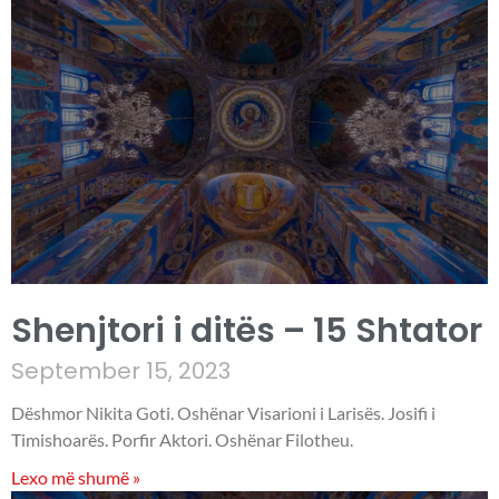
Shenjtori i ditës – 15 Shtator
September 15, 2023
Dëshmor Nikita Goti. Oshënar Visarioni i Larisës. Josifi i
Timishoarës. Porfir Aktori. Oshënar Filotheu.
Lexo më shumë »