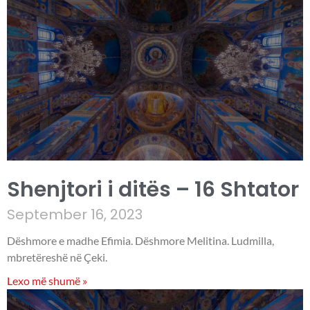
Shenjtori i ditës – 16 Shtator
September 16, 2023
Dëshmore e madhe Efimia. Dëshmore Melitina. Ludmilla,
mbretëreshë në Çeki.
Lexo më shumë »