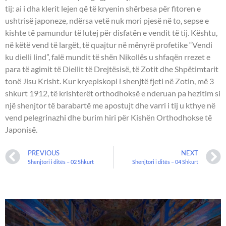
tij: ai i dha klerit lejen që të kryenin shërbesa për fitoren e
ushtrisë japoneze, ndërsa vetë nuk mori pjesë në to, sepse e
kishte të pamundur të lutej për disfatën e vendit të tij. Kështu,
në këtë vend të largët, të quajtur në mënyrë profetike “Vendi
ku dielli lind”, falë mundit të shën Nikollës u shfaqën rrezet e
para të agimit të Diellit të Drejtësisë, të Zotit dhe Shpëtimtarit
tonë Jisu Krisht. Kur kryepiskopi i shenjtë fjeti në Zotin, më 3
shkurt 1912, të krishterët orthodhoksë e nderuan pa hezitim si
një shenjtor të barabartë me apostujt dhe varri i tij u kthye në
vend pelegrinazhi dhe burim hiri për Kishën Orthodhokse të
Japonisë.
PREVIOUS
NEXT
Shenjtori i ditës – 02 Shkurt
Shenjtori i ditës – 04 Shkurt