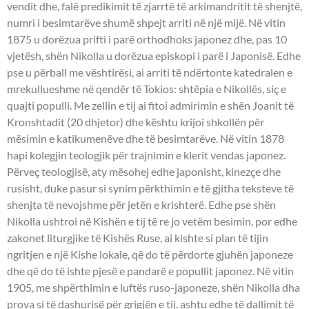
vendit dhe, falë predikimit të zjarrtë të arkimandritit të shenjtë,
numri i besimtarëve shumë shpejt arriti në një mijë. Në vitin
1875 u dorëzua prifti i parë orthodhoks japonez dhe, pas 10
vjetësh, shën Nikolla u dorëzua episkopi i parë i Japonisë. Edhe
pse u përball me vështirësi, ai arriti të ndërtonte katedralen e
mrekullueshme në qendër të Tokios: shtëpia e Nikollës, siç e
quajti populli. Me zellin e tij ai fitoi admirimin e shën Joanit të
Kronshtadit (20 dhjetor) dhe kështu krijoi shkollën për
mësimin e katikumenëve dhe të besimtarëve. Në vitin 1878
hapi kolegjin teologjik për trajnimin e klerit vendas japonez.
Përveç teologjisë, aty mësohej edhe japonisht, kinezçe dhe
rusisht, duke pasur si synim përkthimin e të gjitha teksteve të
shenjta të nevojshme për jetën e krishterë. Edhe pse shën
Nikolla ushtroi në Kishën e tij të re jo vetëm besimin, por edhe
zakonet liturgjike të Kishës Ruse, ai kishte si plan të tijin
ngritjen e një Kishe lokale, që do të përdorte gjuhën japoneze
dhe që do të ishte pjesë e pandarë e popullit japonez. Në vitin
1905, me shpërthimin e luftës ruso-japoneze, shën Nikolla dha
prova si të dashurisë për grigjën e tij, ashtu edhe të dallimit të