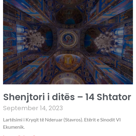
Shenjtori i ditës – 14 Shtator
September 14, 2023
Lartësimi i Kryqit të Nderuar (Stavros). Etërit e Sinodit VI
Ekumenik.