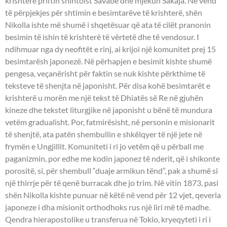
krishterë priftin shintoist Savabe dhe mjekun Sakaja. Në vend
të përpjekjes për shtimin e besimtarëve të krishterë, shën
Nikolla ishte më shumë i shqetësuar që ata të cilët pranonin
besimin të ishin të krishterë të vërtetë dhe të vendosur. I
ndihmuar nga dy neofitët e rinj, ai krijoi një komunitet prej 15
besimtarësh japonezë. Në përhapjen e besimit kishte shumë
pengesa, veçanërisht për faktin se nuk kishte përkthime të
teksteve të shenjta në japonisht. Për disa kohë besimtarët e
krishterë u morën me një tekst të Dhiatës së Re në gjuhën
kineze dhe tekstet liturgjike në japonisht u bënë të mundura
vetëm gradualisht. Por, fatmirësisht, në personin e misionarit
të shenjtë, ata patën shembullin e shkëlqyer të një jete në
frymën e Ungjillit. Komuniteti i ri jo vetëm që u përball me
paganizmin, por edhe me kodin japonez të nderit, që i shikonte
porositë, si, për shembull “duaje armikun tënd”, pak a shumë si
një thirrje për të qenë burracak dhe jo trim. Në vitin 1873, pasi
shën Nikolla kishte punuar në këtë në vend për 12 vjet, qeveria
japoneze i dha misionit orthodhoks rus një liri më të madhe.
Qendra hierapostolike u transferua në Tokio, kryeqyteti i ri i