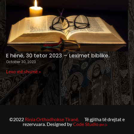
E hënë, 30 tetor 2023 – Leximet biblike.
October 30, 2023
Lexo më shumë »
©2022
Rinia Orthodhokse Tiranë.
Të gjitha të drejtat e
rezervuara. Designed by
Code Studio
@M.D