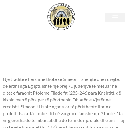
Shenjtori i ditës – 03 Shkurt
- OSHËNAR SIMEON
HYJPRITËSI, PROFETESHA
ANA -
Një traditë e hershme thotë se Simeoni i shenjtë dhe i drejtë,
që erdhi nga Egjipti, ishte një prej 70 judenjve të mësuar në
ditët e faraonit Ptoleme Filadelfit (285-246 para Krishtit), që
kishin marrë përsipër të përkthenin Dhiatën e Vjetër në
greqisht. Simeonit i ishte ngarkuar të përkthente librin e
profetit Isaia. Kur mbërriti në vargun e famshëm, që thotë: “Ja
virgjëresha do të mbarset dhe do të lindë një djalë dhe emri i tij
do të jetë Emanuel (Is. 7:14), ai ishte aq i çuditur, sa mori një