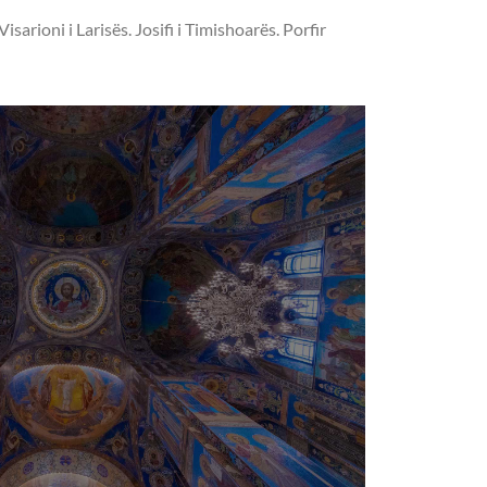
arioni i Larisës. Josifi i Timishoarës. Porfir