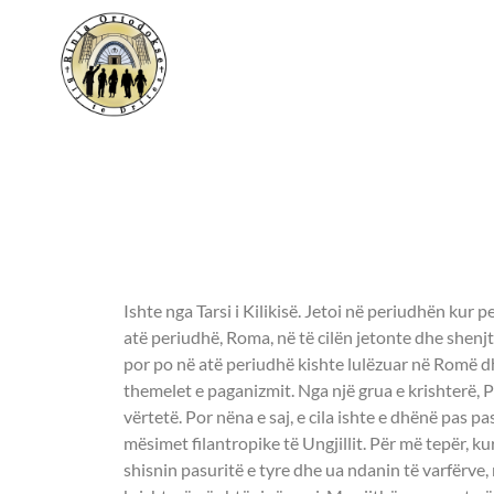
Shenjtori i ditës
- DËSHMORE PEL
Ishte nga Tarsi i Kilikisë. Jetoi në periudhën kur 
atë periudhë, Roma, në të cilën jetonte dhe shenjto
por po në atë periudhë kishte lulëzuar në Romë d
themelet e paganizmit. Nga një grua e krishterë, P
vërtetë. Por nëna e saj, e cila ishte e dhënë pas p
mësimet filantropike të Ungjillit. Për më tepër, 
shisnin pasuritë e tyre dhe ua ndanin të varfërve, 