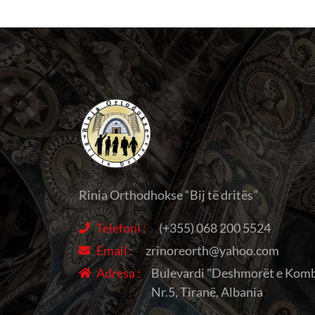
Rinia Orthodhokse “Bij të dritës”
Telefoni :
(+355) 068 200 5524
Email :
zrinoreorth@yahoo.com
Adresa :
Bulevardi "Deshmorët e Komb
Nr.5, Tiranë, Albania