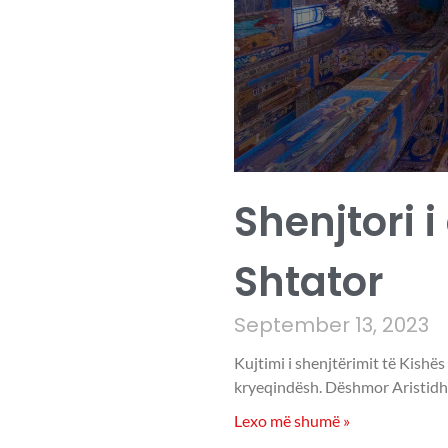
Shenjtori i
Shtator
September 13, 2023
Kujtimi i shenjtërimit të Kishës
kryeqindësh. Dëshmor Aristidhi
Lexo më shumë »