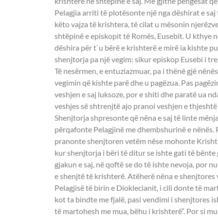
krishterë në shtëpinë e saj. Me gjithë pengesat që
Pelagjia arriti të plotësonte një nga dëshirat e saj 
këto vajza të krishtera, të cilat u mësonin njerëz
shtëpinë e episkopit të Romës, Eusebit. U kthye n
dëshira për t`u bërë e krishterë e mirë ia kishte p
shenjtorja pa një vegim: sikur episkop Eusebi i tr
Të nesërmen, e entuziazmuar, pa i thënë gjë nënës s
vegimin që kishte parë dhe u pagëzua. Pas pagëzim
veshjen e saj luksoze, por e shiti dhe paratë ua nd
veshjes së shtrenjtë ajo pranoi veshjen e thjeshtë
Shenjtorja shpresonte që nëna e saj të linte mënj
përqafonte Pelagjinë me dhembshurinë e nënës. P
pranonte shenjtoren vetëm nëse mohonte Krishtin.
kur shenjtorja i bëri të ditur se ishte gati të bënt
gjakun e saj, në qoftë se do të ishte nevoja, por 
e shenjtë të krishterë. Atëherë nëna e shenjtores 
Pelagjisë të birin e Dioklecianit, i cili donte të 
kot ta bindte me fjalë, pasi vendimi i shenjtores is
të martohesh me mua, bëhu i krishterë”. Por si mund 