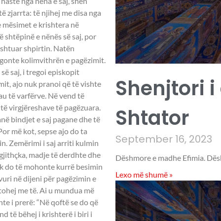
 haste nga nëna e saj, shën
të zjarrta: të njihej me disa nga
ve mësimet e krishtera në
ë shtëpinë e nënës së saj, por
ushtuar shpirtin. Natën
egonte kolimvithrën e pagëzimit.
ë saj, i tregoi episkopit
Shenjtori i
it, ajo nuk pranoi që të vishte
au të varfërve. Në vend të
 të virgjëreshave të pagëzuara.
Shtator
anë bindjet e saj pagane dhe të
or më kot, sepse ajo do ta
September 16, 2023
 Zemërimi i saj arriti kulmin
e gjithçka, madje të derdhte dhe
Dëshmore e madhe Efimia. Dësh
nuk do të mohonte kurrë besimin
Lexo më shumë »
vuri në dijeni për pagëzimin e
martohej me të. Ai u mundua më
hte i prerë: “Në qoftë se do që
të bëhej i krishterë i biri i