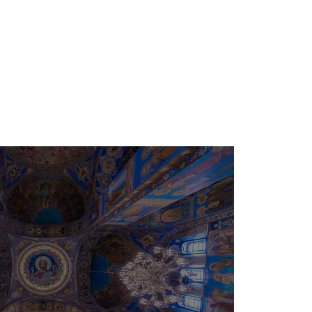
e
Besimi Orthodhoks
Sherbesa Kishtare