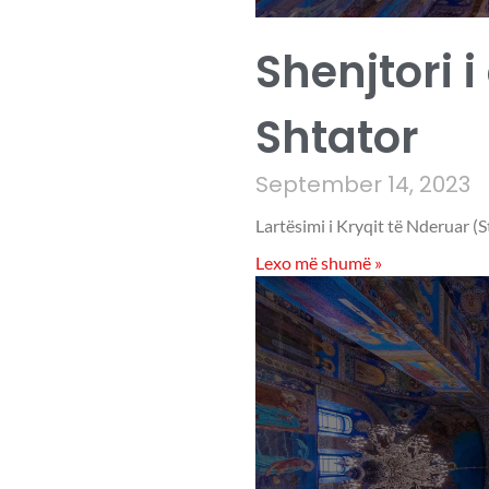
Shenjtori i
Shtator
September 14, 2023
Lartësimi i Kryqit të Nderuar (S
Lexo më shumë »