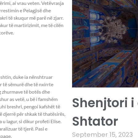
rimi, ai vrau veten. Vetëvrasja
arrestimin e Pelagjisë dhe
akri të skuqur më parë në zjarr.
ur të martirizimit, me të cilën
torëve.
U,
ishtin, duke ia nënshtruar
ar të sëmurë dhe të nxirrte
rg zhurmave të botës dhe
Shenjtori i
hur as vetë, u bë i famshëm
uhi breshri, pengoi kafshët të
ë djerrë për shkak të thatësirës,
Shtator
 lagur, si dikur profeti Elise.
alizuar të tjerë. Pasi e
September 15, 2023
 paqe.