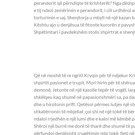
perandorit që përndiqte të krishterët? Nga dëshpë
e tij ndezi zemërimin e perandorit, i cili urdhëroi 
torturimin e saj. Shenjtorja u mbyll në një kazan b
Kështu ajo u denjësua të fitonte kurorën e pavyshk
Shpëtimtari i pavdekshëm stolis shpirtrat e shenj
- OSHËNAR ILARI
ÇUDIBËRËS -
Që në moshë të re ngriti Kryqin për të ndjekur Kr
shpirtit pasionet e trupit. Mori hirin për të shëru
demonë. Jetonte në një kasolle tepër të vogël, la
shkëlqeu kaq shumë në papasionshmëri sa, pa das
dhe u hirotonis prift. Qetësoi përmes lutjes një st
shkatërronin të mbjellat, çoi shi në një tokë të bër
ndaloi rrjedhën e një lumi dhe e kaloi më këmbë pa u
Shëroi një burrë me dorë të tharë dhe shumë të par
përfundoi denjësisht rrugëtimin mbi tokë, fjeti në