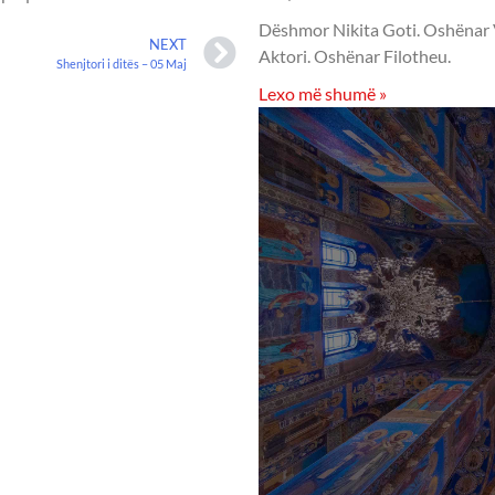
Dëshmor Nikita Goti. Oshënar Vis
NEXT
Aktori. Oshënar Filotheu.
Shenjtori i ditës – 05 Maj
Lexo më shumë »