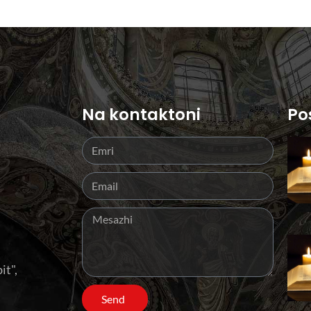
Na kontaktoni
Po
it",
Send