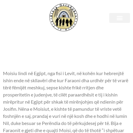
Shenjtori i ditës – 04
Shtator
- PROFETI MOISI -
Moisiu lindi në Egjipt, nga fisi i Levit, në kohën kur hebrenjtë
ishin ende në skllavëri dhe kur Faraoni dha urdhër për të vrarë
tërë fëmijët meshkuj, sepse kishte frikë rritjen dhe
prosperitetin e judenjve, të cilët paraardhësit e tij i kishin
mirëpritur në Egjipt për shkak të mirënjohjes që ndienin për
Josifin. Nëna e Moisiut, e kishte të pamundur të vriste vetë
foshnjën e saj, prandaj e vuri në një kosh dhe e hodhi në lumin
Nil, duke besuar se Perëndia do të përkujdesej për të. Bija e
Faraonit e gjeti dhe e quajti Moisi, që do të thotë “i shpëtuar