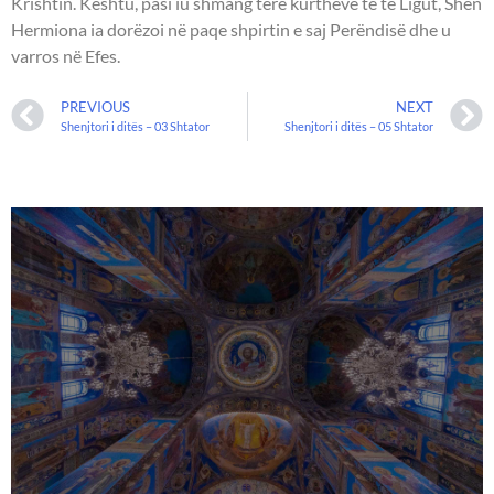
Krishtin. Kështu, pasi iu shmang tërë kurtheve të të Ligut, Shën
Hermiona ia dorëzoi në paqe shpirtin e saj Perëndisë dhe u
varros në Efes.
PREVIOUS
NEXT
Shenjtori i ditës – 03 Shtator
Shenjtori i ditës – 05 Shtator