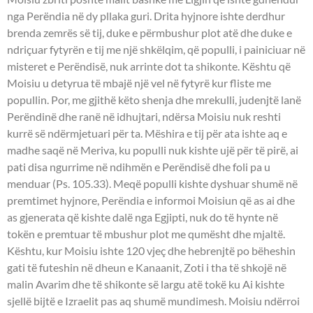
nga Perëndia në dy pllaka guri. Drita hyjnore ishte derdhur
brenda zemrës së tij, duke e përmbushur plot atë dhe duke e
ndriçuar fytyrën e tij me një shkëlqim, që populli, i painiciuar në
misteret e Perëndisë, nuk arrinte dot ta shikonte. Kështu që
Moisiu u detyrua të mbajë një vel në fytyrë kur fliste me
popullin. Por, me gjithë këto shenja dhe mrekulli, judenjtë lanë
Perëndinë dhe ranë në idhujtari, ndërsa Moisiu nuk reshti
kurrë së ndërmjetuari për ta. Mëshira e tij për ata ishte aq e
madhe saqë në Meriva, ku populli nuk kishte ujë për të pirë, ai
pati disa ngurrime në ndihmën e Perëndisë dhe foli pa u
menduar (Ps. 105.33). Meqë populli kishte dyshuar shumë në
premtimet hyjnore, Perëndia e informoi Moisiun që as ai dhe
as gjenerata që kishte dalë nga Egjipti, nuk do të hynte në
tokën e premtuar të mbushur plot me qumësht dhe mjaltë.
Kështu, kur Moisiu ishte 120 vjeç dhe hebrenjtë po bëheshin
gati të futeshin në dheun e Kanaanit, Zoti i tha të shkojë në
malin Avarim dhe të shikonte së largu atë tokë ku Ai kishte
sjellë bijtë e Izraelit pas aq shumë mundimesh. Moisiu ndërroi