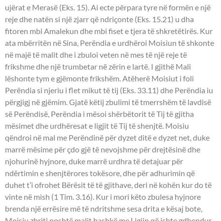
ujërat e Merasë (Eks. 15). Ai ecte përpara tyre në formën e një
reje dhe natën si një zjarr që ndriçonte (Eks. 15.21) u dha
fitoren mbi Amalekun dhe mbi fiset e tjera të shkretëtirës. Kur
ata mbërritën në Sina, Perëndia e urdhëroi Moisiun të shkonte
në majë të malit dhe i zbuloi veten në mes të një reje të
frikshme dhe një trumbetar në zërin e lartë. I gjithë Mali
lëshonte tym e gjëmonte frikshëm. Atëherë Moisiut i foli
Perëndia si njeriu i flet mikut të tij (Eks. 33.11) dhe Perëndia iu
përgjigj në gjëmim. Gjatë këtij zbulimi të tmerrshëm të lavdisë
së Perëndisë, Perëndia i mësoi shërbëtorit të Tij të gjitha
mësimet dhe urdhëresat e ligjit të Tij të shenjtë. Moisiu
qëndroi në mal me Perëndinë për dyzet ditë e dyzet net, duke
marrë mësime për çdo gjë të nevojshme për drejtësinë dhe
njohurinë hyjnore, duke marrë urdhra të detajuar për
ndërtimin e shenjtërores tokësore, dhe për adhurimin që
duhet t’i ofrohet Bërësit të të gjithave, deri në kohën kur do të
vinte në mish (1 Tim. 3.16). Kur i mori këto zbulesa hyjnore
brenda një errësire më të ndritshme sesa drita e kësaj bote,
Moisiu zbriti poshtë malit bashkë me Ligjin që ishte gdhendur