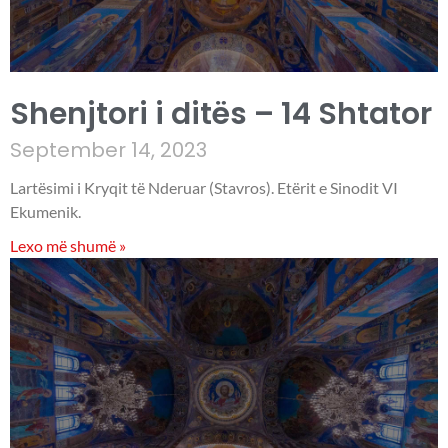
Shenjtori i ditës – 14 Shtator
September 14, 2023
Lartësimi i Kryqit të Nderuar (Stavros). Etërit e Sinodit VI
Ekumenik.
Lexo më shumë »