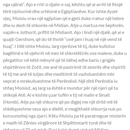
nga ujërat”. Ajo e rriti si djalin e saj, kështu që ai arriti të fitojë
tërë njohurinë dhe urtësinë e Egjiptianëve. Kur ishte dyzet
vjeç, Moisiu vrau një egjiptian që e gjeti duke rrahur një hebre
dhe iu desh të shkonte në Midian. Atje u martua me Sepforën,
vajzën e Jothorit, priftit të Midianit. Ajo i lindi një djalë, që ai e
quajti Gershom, që do të thotë “unë jam i huaj në një vend të
huaj”. I tillë ishte Moisiu, larg njerëzve të tij, duke kullotur
bagëtinë e të vjehrrit në mes të shkretëtirës ose maleve, duke u
përgatitur në këtë mënyrë që të bëhej edhe bariu i grigjës
shpirtërore të Zotit, me anë të pastrimit të zemrës dhe shpirtit
të tij me anë të lutjes dhe meditimit të vazhdueshëm mbi
veprat e mrekullueshme të Perëndisë. Një ditë Perëndia iu
shfaq Moisiut, aq larg sa është e mundur për një njeri që ta
shikojë Atë. Ai e kishte çuar tufën e tij në malin e Sinait
(Horeb). Atje pa një shkurre që po digjej me një dritë më të
shkëlqyeshme sesa ajo e diellit, e megjithatë shkurrja nuk po
konsumohej nga zjarri. Këtu Moisiu pa të paratreguar misterin
e madh të Zënies virgjërore të Shpëtimtarit tonë dhe të
shfaqjes së Tij në mish. Pasi kaloi dyzet vjet në Midian,