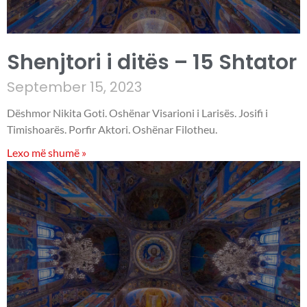
Shenjtori i ditës – 15 Shtator
September 15, 2023
Dëshmor Nikita Goti. Oshënar Visarioni i Larisës. Josifi i
Timishoarës. Porfir Aktori. Oshënar Filotheu.
Lexo më shumë »