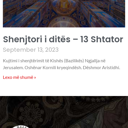
Shenjtori i ditës – 13 Shtator
September 13, 2023
Kujtimi i shenjtërimit të Kishës (Bazilikës) Ngjallja në
Jerusalem. Oshënar Kornili kryeqindësh. Dëshmor Aristidhi.
Lexo më shumë »