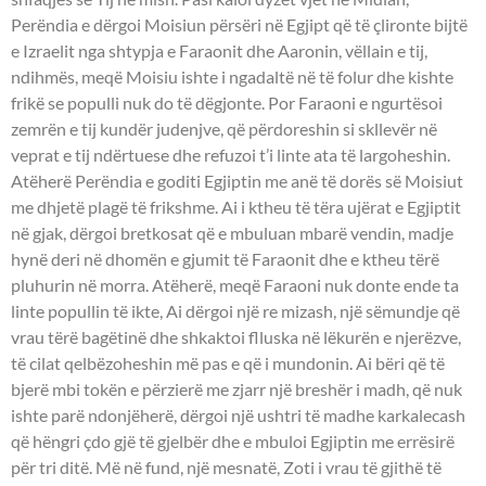
Perëndia e dërgoi Moisiun përsëri në Egjipt që të çlironte bijtë
e Izraelit nga shtypja e Faraonit dhe Aaronin, vëllain e tij,
ndihmës, meqë Moisiu ishte i ngadaltë në të folur dhe kishte
frikë se populli nuk do të dëgjonte. Por Faraoni e ngurtësoi
zemrën e tij kundër judenjve, që përdoreshin si skllevër në
veprat e tij ndërtuese dhe refuzoi t’i linte ata të largoheshin.
Atëherë Perëndia e goditi Egjiptin me anë të dorës së Moisiut
me dhjetë plagë të frikshme. Ai i ktheu të tëra ujërat e Egjiptit
në gjak, dërgoi bretkosat që e mbuluan mbarë vendin, madje
hynë deri në dhomën e gjumit të Faraonit dhe e ktheu tërë
pluhurin në morra. Atëherë, meqë Faraoni nuk donte ende ta
linte popullin të ikte, Ai dërgoi një re mizash, një sëmundje që
vrau tërë bagëtinë dhe shkaktoi flluska në lëkurën e njerëzve,
të cilat qelbëzoheshin më pas e që i mundonin. Ai bëri që të
bjerë mbi tokën e përzierë me zjarr një breshër i madh, që nuk
ishte parë ndonjëherë, dërgoi një ushtri të madhe karkalecash
që hëngri çdo gjë të gjelbër dhe e mbuloi Egjiptin me errësirë
për tri ditë. Më në fund, një mesnatë, Zoti i vrau të gjithë të