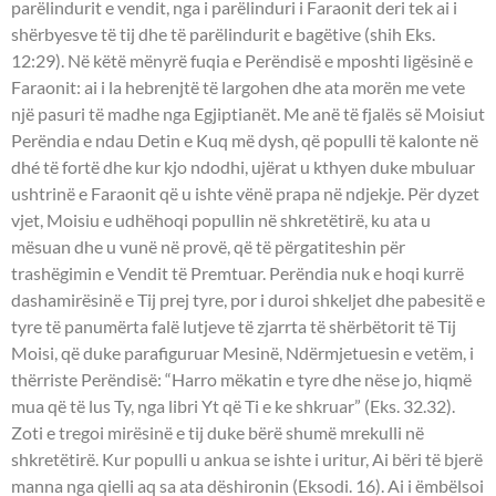
parëlindurit e vendit, nga i parëlinduri i Faraonit deri tek ai i
shërbyesve të tij dhe të parëlindurit e bagëtive (shih Eks.
12:29). Në këtë mënyrë fuqia e Perëndisë e mposhti ligësinë e
Faraonit: ai i la hebrenjtë të largohen dhe ata morën me vete
një pasuri të madhe nga Egjiptianët. Me anë të fjalës së Moisiut
Perëndia e ndau Detin e Kuq më dysh, që populli të kalonte në
dhé të fortë dhe kur kjo ndodhi, ujërat u kthyen duke mbuluar
ushtrinë e Faraonit që u ishte vënë prapa në ndjekje. Për dyzet
vjet, Moisiu e udhëhoqi popullin në shkretëtirë, ku ata u
mësuan dhe u vunë në provë, që të përgatiteshin për
trashëgimin e Vendit të Premtuar. Perëndia nuk e hoqi kurrë
dashamirësinë e Tij prej tyre, por i duroi shkeljet dhe pabesitë e
tyre të panumërta falë lutjeve të zjarrta të shërbëtorit të Tij
Moisi, që duke parafiguruar Mesinë, Ndërmjetuesin e vetëm, i
thërriste Perëndisë: “Harro mëkatin e tyre dhe nëse jo, hiqmë
mua që të lus Ty, nga libri Yt që Ti e ke shkruar” (Eks. 32.32).
Zoti e tregoi mirësinë e tij duke bërë shumë mrekulli në
shkretëtirë. Kur populli u ankua se ishte i uritur, Ai bëri të bjerë
manna nga qielli aq sa ata dëshironin (Eksodi. 16). Ai i ëmbëlsoi