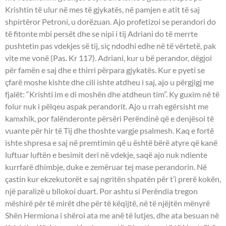
Krishtin të ulur në mes të gjykatës, në pamjen e atit të saj
shpirtëror Petroni, u dorëzuan. Ajo profetizoi se perandori do
të fitonte mbi persët dhe se nipi i tij Adriani do të merrte
pushtetin pas vdekjes së tij, siç ndodhi edhe në të vërtetë, pak
vite me vonë (Pas. Kr 117). Adriani, kur u bë perandor, dëgjoi
për famën e saj dhe e thirri përpara gjykatës. Kur e pyeti se
çfarë moshe kishte dhe cili ishte atdheu i saj, ajo u përgjigj me
fjalët: “Krishti im e di moshën dhe atdheun tim”. Ky guxim në të
folur nuk i pëlqeu aspak perandorit. Ajo u rrah egërsisht me
kamxhik, por falënderonte përsëri Perëndinë që e denjësoi të
vuante për hir të Tij dhe thoshte vargje psalmesh. Kaq e fortë
ishte shpresa e saj në premtimin që u është bërë atyre që kanë
luftuar luftën e besimit deri në vdekje, saqë ajo nuk ndiente
kurrfarë dhimbje, duke e zemëruar tej mase perandorin. Në
çastin kur ekzekutorët e saj ngritën shpatën për t’i prerë kokën,
një paralizë u bllokoi duart. Por ashtu si Perëndia tregon
mëshirë për të mirët dhe për të këqijtë, në të njëjtën mënyrë
Shën Hermiona i shëroi ata me anë të lutjes, dhe ata besuan në