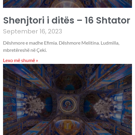
Shenjtori i ditës – 16 Shtator
September 16, 2023
Dëshmore e madhe Efimia. Dëshmore Melitina. Ludmilla,
mbretëreshë në Çeki.
Lexo më shumë »