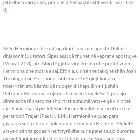
jetë dhe u varros aty, por nuk dihet saktësisht vendi i varrit të
tij.
- OSHËNARE HERMIONA, BIJA
E APOSTULL FILIPIT -
Shën Hermiona ishte një nga katër vajzat e apostull Filipit,
dhjakonit (11 tetor). Sipas asaj që thuhet në veprat e apostujve
(Veprat 21:8), ato ishin të gjitha virgjëresha dhe profetizonin.
Hermiona dhe motra e saj, Eftihia, u nisën të takojnë shën Joan
Theologun në Efes, por ai ishte marrë në qiejt kur ato
mbërritën aty, kështu që ndoqën dishepullin e tij, shën
Petronin. Hermiona e njihte shkencën e mjekësisë, por ajo
dinte edhe të shëronte shpirtrat e shumë vetave që vinin tek
ajo. Fama e saj si profeteshë dhe mrekullibërëse arriti deri te
perandori Trajan (Pas Kr. 114). Hermionën e çuan para
gjykatës së tij dhe ajo nuk pranoi të mohojë Krishtin. Për këtë
arsye nisën ta godasin në fytyrë dhe kur e panë se ajo duronte
me vetëmohim goditjet e tyre dhe ishte e gëzuar, sepse pa