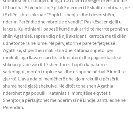
shndritshëm, i shoqëruar nga 100 djem të vegjël të veshur me
të bardha. Ai vendosi një pllakë mermeri të skalitur mbi varr, në
të cilën ishte shkruar: “Shpirt i shenjtë dhe i devotshëm,
nderim Perëndie dhe mbrojtje e vendit”. Pas kësaj engjëlli u
largua. Kuintiniani i pabesë kurrë nuk arriti të merrte pronën e
shën Agathisë, sepse vdiq në një aksident: karroca me të cilën
udhëtonte ra në lumë. Në përvjetorin e parë të fjetjes së
Agathisë, shpërtheu mali Etna dhe Katania shpëtoi për
mrekulli nga llava e zjarrtë. Të krishterë dhe paganë bashkë
shkuan pranë varrit të shenjtores, hapën kapakun e
sarkofagut, morën trupin e saj dhe e shpunë përballë lumit të
zjarrtë. Llava ndaloi menjëherë dhe kjo mrekulli u përsërit
shumë herë gjatë shekujve. Në ditët tona shën Agathia
nderohet nga populli i Katanias si mbrojtëse e qytetit.
Shenjtorja përkujtohet me nderim si në Lindje, ashtu edhe në
Perëndim.
- OSHËNAR POLIEFKTI I
KONSTANDINOPOJËS -