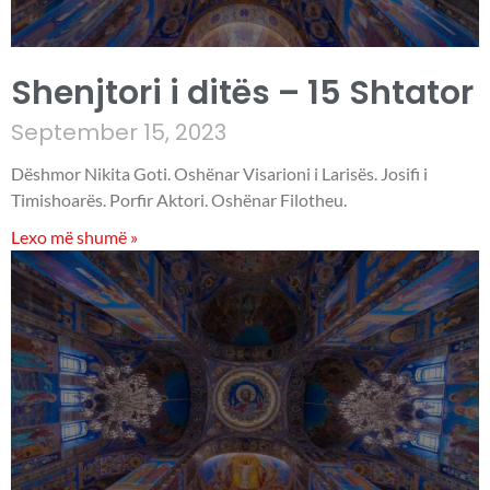
Shenjtori i ditës – 15 Shtator
September 15, 2023
Dëshmor Nikita Goti. Oshënar Visarioni i Larisës. Josifi i
Timishoarës. Porfir Aktori. Oshënar Filotheu.
Lexo më shumë »