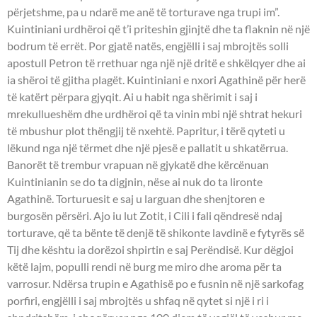
përjetshme, pa u ndarë me anë të torturave nga trupi im”.
Kuintiniani urdhëroi që t’i priteshin gjinjtë dhe ta flaknin në një
bodrum të errët. Por gjatë natës, engjëlli i saj mbrojtës solli
apostull Petron të rrethuar nga një një dritë e shkëlqyer dhe ai
ia shëroi të gjitha plagët. Kuintiniani e nxori Agathinë për herë
të katërt përpara gjyqit. Ai u habit nga shërimit i saj i
mrekullueshëm dhe urdhëroi që ta vinin mbi një shtrat hekuri
të mbushur plot thëngjij të nxehtë. Papritur, i tërë qyteti u
lëkund nga një tërmet dhe një pjesë e pallatit u shkatërrua.
Banorët të trembur vrapuan në gjykatë dhe kërcënuan
Kuintinianin se do ta digjnin, nëse ai nuk do ta lironte
Agathinë. Torturuesit e saj u larguan dhe shenjtoren e
burgosën përsëri. Ajo iu lut Zotit, i Cili i fali qëndresë ndaj
torturave, që ta bënte të denjë të shikonte lavdinë e fytyrës së
Tij dhe kështu ia dorëzoi shpirtin e saj Perëndisë. Kur dëgjoi
këtë lajm, populli rendi në burg me miro dhe aroma për ta
varrosur. Ndërsa trupin e Agathisë po e fusnin në një sarkofag
porfiri, engjëlli i saj mbrojtës u shfaq në qytet si një i ri i