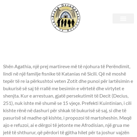
Shenjtori i ditës – 05 Shkurt
- DËSHMORE AGATHIA -
Shën Agathia, një prej martireve më të njohura të Perëndimit,
lindi në një familje fisnike të Katanias në Sicili. Që në moshë
tepër të re ia përkushtoi veten Zotit dhe punoi për lartësimin e
bukurisë së saj të rrallë me besimin e vërtetë dhe virtytet e
shenjta. Kur e arrestuan, gjatë persekutimit të Decit (Decius,
251), nuk ishte më shumë se 15 vjeçe. Prefekti Kuintinian, i cili
kishte rënë në dashuri për shkak të bukurisë së saj, si dhe të
pasurisë së madhe që kishte, i propozoi të martoheshin. Meqë
ajo e refuzoi, ai e dërgoi të jetonte me Afrodisian, një grua me
jetë të shthurur, që përdori të gjitha hilet për ta joshur vajzën