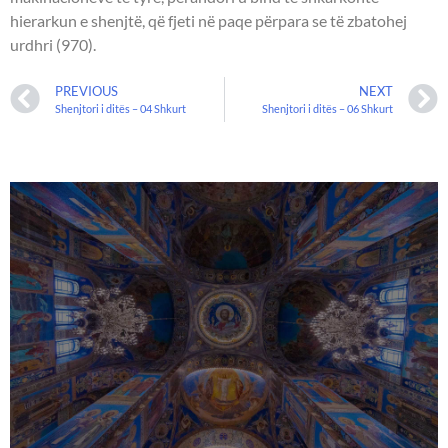
hierarkun e shenjtë, që fjeti në paqe përpara se të zbatohej
urdhri (970).
PREVIOUS
NEXT
Shenjtori i ditës – 04 Shkurt
Shenjtori i ditës – 06 Shkurt