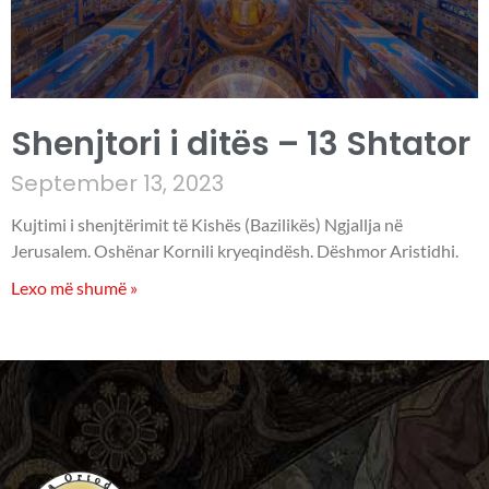
Shenjtori i ditës – 13 Shtator
September 13, 2023
Kujtimi i shenjtërimit të Kishës (Bazilikës) Ngjallja në
Jerusalem. Oshënar Kornili kryeqindësh. Dëshmor Aristidhi.
Lexo më shumë »