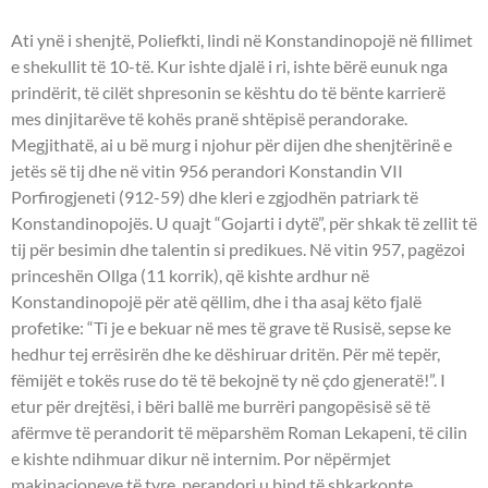
Ati ynë i shenjtë, Poliefkti, lindi në Konstandinopojë në fillimet
e shekullit të 10-të. Kur ishte djalë i ri, ishte bërë eunuk nga
prindërit, të cilët shpresonin se kështu do të bënte karrierë
mes dinjitarëve të kohës pranë shtëpisë perandorake.
Megjithatë, ai u bë murg i njohur për dijen dhe shenjtërinë e
jetës së tij dhe në vitin 956 perandori Konstandin VII
Porfirogjeneti (912-59) dhe kleri e zgjodhën patriark të
Konstandinopojës. U quajt “Gojarti i dytë”, për shkak të zellit të
tij për besimin dhe talentin si predikues. Në vitin 957, pagëzoi
princeshën Ollga (11 korrik), që kishte ardhur në
Konstandinopojë për atë qëllim, dhe i tha asaj këto fjalë
profetike: “Ti je e bekuar në mes të grave të Rusisë, sepse ke
hedhur tej errësirën dhe ke dëshiruar dritën. Për më tepër,
fëmijët e tokës ruse do të të bekojnë ty në çdo gjeneratë!”. I
etur për drejtësi, i bëri ballë me burrëri pangopësisë së të
afërmve të perandorit të mëparshëm Roman Lekapeni, të cilin
e kishte ndihmuar dikur në internim. Por nëpërmjet
makinacioneve të tyre, perandori u bind të shkarkonte