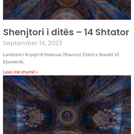
Shenjtori i ditës – 14 Shtator
September 14, 2023
Lartësimi i Kryqit të Nderuar (Stavros). Etërit e Sinodit VI
Ekumenik.
Lexo më shumë »