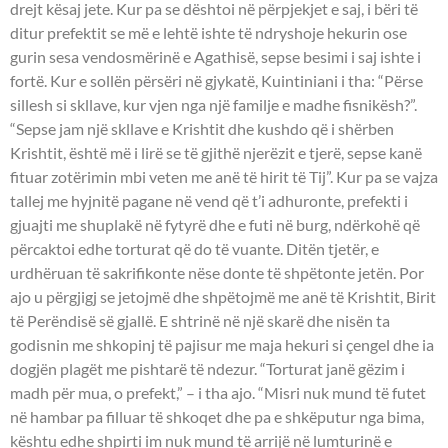
drejt kësaj jete. Kur pa se dështoi në përpjekjet e saj, i bëri të
ditur prefektit se më e lehtë ishte të ndryshoje hekurin ose
gurin sesa vendosmërinë e Agathisë, sepse besimi i saj ishte i
fortë. Kur e sollën përsëri në gjykatë, Kuintiniani i tha: “Përse
sillesh si skllave, kur vjen nga një familje e madhe fisnikësh?”.
“Sepse jam një skllave e Krishtit dhe kushdo që i shërben
Krishtit, është më i lirë se të gjithë njerëzit e tjerë, sepse kanë
fituar zotërimin mbi veten me anë të hirit të Tij”. Kur pa se vajza
tallej me hyjnitë pagane në vend që t’i adhuronte, prefekti i
gjuajti me shuplakë në fytyrë dhe e futi në burg, ndërkohë që
përcaktoi edhe torturat që do të vuante. Ditën tjetër, e
urdhëruan të sakrifikonte nëse donte të shpëtonte jetën. Por
ajo u përgjigj se jetojmë dhe shpëtojmë me anë të Krishtit, Birit
të Perëndisë së gjallë. E shtrinë në një skarë dhe nisën ta
godisnin me shkopinj të pajisur me maja hekuri si çengel dhe ia
dogjën plagët me pishtarë të ndezur. “Torturat janë gëzim i
madh për mua, o prefekt,” – i tha ajo. “Misri nuk mund të futet
në hambar pa filluar të shkoqet dhe pa e shkëputur nga bima,
kështu edhe shpirti im nuk mund të arrijë në lumturinë e