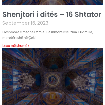
Shenjtori i ditës – 16 Shtator
September 16, 2023
Dëshmore e madhe Efimia. Dëshmore Melitina. Ludmilla,
mbretëreshë në Çeki.
Lexo më shumë »