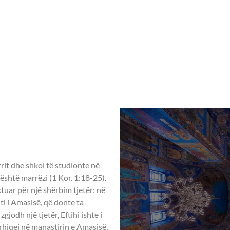
Home
Rreth nesh
Aktivitete ndër vit
 06 Prill
JËS -
 rrit dhe shkoi të studionte në
është marrëzi (1 Kor. 1:18-25).
tuar për një shërbim tjetër: në
ti i Amasisë, që donte ta
jodh një tjetër, Eftihi ishte i
ërhiqej në manastirin e Amasisë,