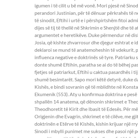
igumen i të cilit u bë më vonë. Mori pjesë në Sino
perandori Justinian, për të dënuar përkrahës të n
të sinodit, Eftihi i urtë e i përshpirtshëm fitoi ad
dijes së tij të thellë në Shkrimin e Shenjtë dhe të
argumentet e heretikëve. Duke përmendur në dis
Josia, që kishte zhvarrosur dhe djegur eshtrat e i
deklaroi se mund të anatemoheshin të vdekurit, 
influenca negative e doktrinës së tyre. Patriarku 
donte shumë Eftihin, paratha se ai do të bëhej pasu
fjetjes së patriarkut, Eftihi u caktua pasardhës i ti
shumë besimtarët. Sapo mori këtë detyrë, duke d
Kishës, e bindi sovranin që të mblidhte në Konst
Ekumenik (553). Aty u konfirmua doktrina e pesë
shpallën 14 anatema, që dënonin shkrimet e The
Theodhoretit të Kirit dhe Ibasit të Edesës. Për m
Origjenin dhe Evagrin, shkrimet e të cilëve, me g
doktrinën e Etërve të Kishës, kishin krijuar një rr
Sinodi i mbylli punimet me sukses dhe pasoi një p