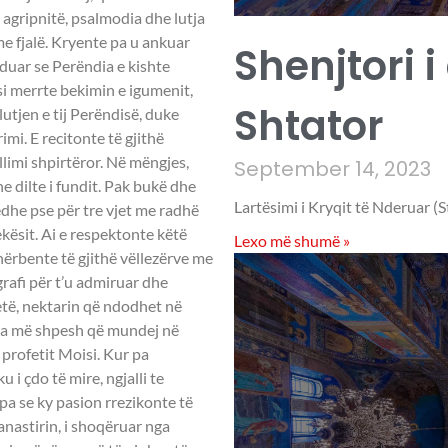
Shenjtori i
Shtator
September 14, 2023
Lartësimi i Kryqit të Nderuar (S
Lexo më shumë »