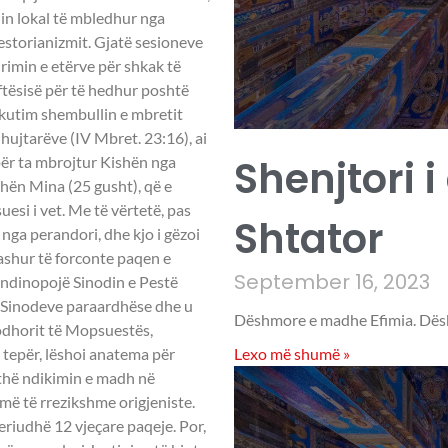
din lokal të mbledhur nga
estorianizmit. Gjatë sesioneve
mirimin e etërve për shkak të
 aftësisë për të hedhur poshtë
kutim shembullin e mbretit
dhujtarëve (IV Mbret. 23:16), ai
Shenjtori i
për ta mbrojtur Kishën nga
shën Mina (25 gusht), që e
esi i vet. Me të vërtetë, pas
Shtator
j nga perandori, dhe kjo i gëzoi
ashur të forconte paqen e
September 16, 2023
andinopojë Sinodin e Pestë
 Sinodeve paraardhëse dhe u
Dëshmore e madhe Efimia. Dësh
odhorit të Mopsuestës,
Lexo më shumë »
ë tepër, lëshoi anatema për
jithë ndikimin e madh në
ymë të rrezikshme origjeniste.
eriudhë 12 vjeçare paqeje. Por,