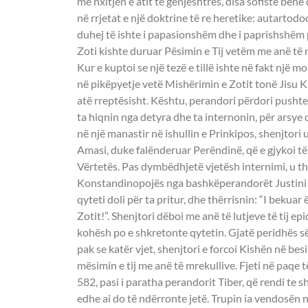
me nxitjen e atit të gënjeshtrës, disa sofistë bënë
në rrjetat e një doktrine të re heretike: autartodoce
duhej të ishte i papasionshëm dhe i paprishshëm 
Zoti kishte duruar Pësimin e Tij vetëm me anë të nj
Kur e kuptoi se një tezë e tillë ishte në fakt një m
në pikëpyetje vetë Mishërimin e Zotit tonë Jisu Kr
atë rreptësisht. Kështu, perandori përdori pushtet
ta hiqnin nga detyra dhe ta internonin, për arsye 
në një manastir në ishullin e Prinkipos, shenjtori 
Amasi, duke falënderuar Perëndinë, që e gjykoi të
Vërtetës. Pas dymbëdhjetë vjetësh internimi, u thi
Konstandinopojës nga bashkëperandorët Justini II 
qyteti doli për ta pritur, dhe thërrisnin: “I bekuar
Zotit!”. Shenjtori dëboi me anë të lutjeve të tij ep
kohësh po e shkretonte qytetin. Gjatë peridhës së 
pak se katër vjet, shenjtori e forcoi Kishën në be
mësimin e tij me anë të mrekullive. Fjeti në paqe t
582, pasi i paratha perandorit Tiber, që rendi te sh
edhe ai do të ndërronte jetë. Trupin ia vendosën n