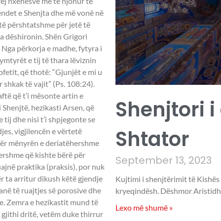
Shenjtori i
Shtator
September 13, 2023
Kujtimi i shenjtërimit të Kishës
kryeqindësh. Dëshmor Aristidhi
Lexo më shumë »