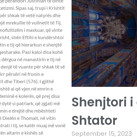
 që perandori Justinian të binte
tizmi. Sipas saj, trupi i Krishtit
për shkak të vetë natyrës dhe
ë mrekullie të vullnetit të Tij.
onofizitizëm i maskuar, që vinte
isht, shën Eftihi e kundërshtoi
in e tij që hierarkun e shenjtë
qesharake. Pasi kaloi disa kohë
u dërgua në manastirin e tij në
 denjë të vuante për shkak të së
rr përsëri në fronin e
dhe Tiberi (576). I gjithë
 është ai që vjen në emrin e
ideminë e kolerës, që prej disa
Shenjtori i
dytë si patriark, që zgjati më
simin e drejtë dhe mbështeti
Shtator
ë Dielën e Thomait, në vitin
trati i tij, se katër muaj më vonë
September 15, 2023
ën altarin e kishës së