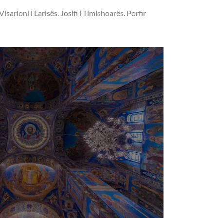
arioni i Larisës. Josifi i Timishoarës. Porfir