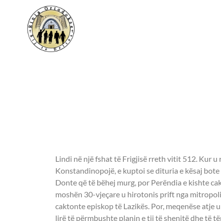
Shenjtori i ditës –
- EFTIHI I
KONSTANDINOPO
Lindi në një fshat të Frigjisë rreth vitit 512. Kur u
Konstandinopojë, e kuptoi se dituria e kësaj bote 
Donte që të bëhej murg, por Perëndia e kishte cak
moshën 30-vjeçare u hirotonis prift nga mitropoli
caktonte episkop të Lazikës. Por, meqenëse atje u zg
lirë të përmbushte planin e tij të shenjtë dhe të t