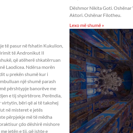
Dëshmor Nikita Goti. Oshënar Vis
R SINAITI
Aktori. Oshënar Filotheu.
Lexo më shumë »
or, ylli i mëngjesit (që ngrihet në zemra), konfirmim i Krishterimit, dekret i pajtimit me Perëndinë, hir Perëndie, urtësi Perëndie, ose më saktë, princip i Urtësisë që ekziston nga vetja, shfaqje e Perëndisë, puna e murgjve, mënyra e jetesës së eremitëve, rast për të përqafuar hezikian, provë e jetës ungjillore. E çfarë të themi më shumë? Ajo është Perëndia që është gjithçka për të gjithë, meqë ka një energji të vetme të Atit, të Birit dhe të Shpirtit të Shenjtë, që i kryen të gjitha në Jisu Krishtin. Në këtë mënyrë, duke qëndruar në lutje me këmbëngulje, me besim dhe përulësi, Grigori pësoi ndryshimin e mirë dhe, me anë të veprimit të Hirit, një ditë pa në qelinë e tij një dritë hyjnore. I transportuar jashtë vetes dhe botës, u mbush me dashurinë e Perëndisë, domethënë me vetë Perëndinë, saqë më pas i tha një nxënësi: Ai që është lartësuar te Perëndia me anë të kësaj ngritjeje të shenjtë, nga praktika drejt soditjes (theoria), shikon me anë të hirit të Shpirtit të Shenjtë të gjithë krijesën të shkëlqejë si në një pasqyrë. Kur dilte nga qelia, fytyra i shkëlqente nga gëzimi dhe pohonte se, shpirti që digjet nga dashuria për Perëndinë, nuk mund të fshihet nga njerëzit e tjerë. Në fakt, zemra që ngazëllohet dhe frymëzohet nga gëzimi nën efektin e Hirit, bën që fytyra të shkëlqejë si shenjë e tepricës së tij, ashtu sikundër thotë fjala e të urtit: “Zemra e gëzuar e zbukuron fytyrën” (Fja. Urt. 15:13). Një ditë, shën Kalisti, nxënësi dhe biografi i tij, kërkoi të mësonte se si arrihet që të shohësh ngjalljen e shpirtit tënd. Shenjtori u përgjigj: Kur shpirti përdor të gjithë zellin e tij dhe lufton me përulësi për fitimin e virtyteve praktike, i përmbys të gjitha pasionet dhe i nënshtron. Virtytet e natyrshme e rrethojnë njësoj si shpirti ndien trupin dhe e çojnë nëpërmjet një shkalle shpirtërore deri në gjendjen që e kapërcen natyrën. Dhe kur mendja (nous) lartësohet përmbi të, e ndriçuar e gjitha nga shkëlqimi i Shpirtit të Shenjtë sipas masës së hirit që ka marrë, shikon më qartë natyrën e qenieve, jo sipas mënyrës së të diturve të kësaj bote, por në një marrëdhënie esenciale me Krijuesin. Pas kësaj përparon në soditje dhe, duke u shtrirë pareshtur përpara, harron rrugën e përshkuar (Fil. 3:14) dhe shpirti braktis çdo lloj mendimi natyror dhe vjen në një bashkëbisedim të parrëfyer dot me fjalë me Perëndinë, i zhveshur nga çdo lloj mendimi dhe forme. I ndriçuar prej dritës së pafund, nuk ndien më asgjë nga trupi material dhe tokësor dhe e gjen veten të rrëmbyer te Perëndia në një vrull të pandalshëm dashurie. Në këtë mënyrë, me anë të praktikimit këmbëngulës të lutjes së brendshme, mbërrin në një shkallë kaq të lartë shpirtërore, saqë njeriu, i rivendosur në lirinë e lavdishme të bijve të Perëndisë, mund të shikojë ngjalljen e shpirtit të tij përpara ngjalljes së ardhshme të përgjithshme. Me anë të aromës së mirë të virtyteve, Grigori hyjnor tërhiqte pranë vetes, si një magnet, një numër të madh murgjish të Malit të Shenjtë. Pamja e tij e gëzuar dhe lumturia që shprehte, dëshmonin sa pranë Perëndisë kishte arritur. Dhe, pasi dëgjonin mësimin e tij për jetën kontemplative dhe lutjen e zemrës, shumë nga ata linin etërit e tyre shpirtërorë për t’u drejtuar nga ai. Kur u fliste vizitorëve për pastrimin e shpirtit dhe mënyrën se si njeriu bëhet perëndi sipas hirit, atëherë, njësoj si në kohërat e apostujve, Shpirti i Shenjtë zbriste përmbi ta dhe mbusheshin me një dëshirë të shenjtë dhe të parezistueshme për të përqafuar në të njëjtën mënyrë këtë jetë qiellore. Me shumë përulësi dhe duke imituar Krishtin, shenjtori mikpriste me gëzim gjithë ata që shkonin tek ai me etje shpirtërore. Por i pranonte si nxënës, vetëm pasi i kishte provuar me ashpërsi në bindje dhe në përulësi. Demoni, i paaftë të ndalonte ndikimin e Grigorit, nxiti disa nga murgjit më të ditur të Malit të Shenjtë, të shtyrë nga xhel