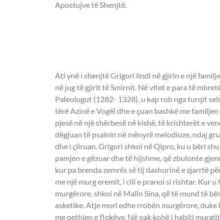
Apostujve të Shenjtë.
- OSHËNAR GRIGO
-
Ati ynë i shenjtë Grigori lindi në gjirin e një familjeje të pasur në fshatin Kukulion, në jug të gjirit të Smirnit. Në vitet e para të mbretërimit të Andronikut II Paleologut (1282- 1328), u kap rob nga turqit selxhukë, që atëherë shkatërruan tërë Azinë e Vogël dhe e çuan bashkë me familjen në Laodicea. Ndërsa morën pjesë në një shërbesë në kishë, të krishterët e vendit u prekën shumë kur i dëgjuan të psalnin në mënyrë melodioze, ndaj grumbulluan një shumë parash dhe i çliruan. Grigori shkoi në Qipro, ku u bëri shumë përshtypje banorëve me pamjen e gëzuar dhe të hijshme, që zbulonte gjendjen e tij shpirtërore. Perëndia, kur pa brenda zemrës së tij dashurinë e zjarrtë për virtytin, bëri që ai të takohej me një murg eremit, i cili e pranoi si rishtar. Kur u fut në misteret e jetës murgërore, shkoi në Malin Sina, që të mund të bënte përpjekje më të mëdha asketike. Atje mori edhe rrobën murgërore, duke braktisur çdo dëshirë mishore me qethjen e flokëve. Në pak kohë i habiti murgjit me jetën e tij, që ishte e ngjashme me atë të engjëjve të patrup. Kreshmët, agripnitë, psalmodia dhe lutja e tij e pandërprerë nuk mund të përshkruheshin me fjalë. Kryente pa u ankuar çdo lloj pune, sado e rëndomtë të ishte, duke menduar se Perëndia e kishte ngulur shikimin mbi punën e tij. Çdo mbrëmje, pasi merrte bekimin e igumenit, shkonte në qeli dhe i ofronte me të gjithë zemrën lutjen e tij Perëndisë, duke lartësuar duart dhe mendjen si një sakrificë lavdërimi. E recitonte të gjithë Psaltirin, derisa të mbërrinte në një gjendje ngazëllimi shpirtëror. Në mëngjes, kur binte kambana, ishte i pari që futej në kishë dhe dilte i fundit. Pak bukë dhe pak ujë i mjaftonte për të mbajtur trupin në jetë, edhe pse për tre vjet me radhë bënte punën e vështirë të kuzhinierit dhe bukëpjekësit. Ai e respektonte këtë shërbim njësoj si atë të shërbimit në altar dhe u shërbente të gjithë vëllezërve me përulësi, sikur të ishin engjëj. Kishte edhe një kaligrafi për t’u admiruar dhe kalonte ditë e net të tëra duke mbledhur, si një bletë, nektarin që ndodhet në Shkrimet e hyjfrymëzuara. Përpos këtyre, ngjitej sa më shpesh që mundej në Malin Sina, për të nderuar vendin ku Zoti iu shfaq profetit Moisi. Kur pa përparimin e shërbëtorit të Perëndisë, djalli, armiku i çdo të mire, ngjalli te bashkëmurgjit pasionin shkatërrues të zilisë. Kur pa se ky pasion rrezikonte të prishte unitetin e Trupit të Krishtit, Grigori e la manastirin, i shoqëruar nga Gjerasimi, bir i një familjeje fisnike, i cili u bë një prej nxënësve më të njohur të shenjtorit. Ata shkuan fillimisht për t’u falur në Vendet e Shenjta dhe më vonë në ishullin e Kretës. Me vështirësi gjetën një shpellë të përshtatshme për jetë të qetë (hezikia) dhe të lutjes pa shpërqendrim që ata dëshironin. Shën Grigori rifilloi me energji të dyfishuara jetën e tij asketike. Nga përkorja e madhe, fytyra i kishte marrë një ngjyrë të verdhë të zbehtë dhe gjymtyrët e tij të thara lëviznin me vështirësi, duke u dhënë të drejtë fjalëve të profetit, që thotë: “Gjunjët e mi u dobësuan nga agjërimi dhe mishi m’u tjetërsua për shkak të vajit” (Ps. 108:24). Por, megjithatë, kërkonte një njeri hyjmbajtës, të aftë që t’i mësonte artin e soditjes shpirtërore. Një ditë, i prekur nga Shpirti i Shenjtë, hezikasti Arsen, që kishte dhuratën e të tejshikuarit, trokiti në derën e tij dhe nisi t’i shpjegonte se çfarë kuptojnë Etërit e shenjtë me ruajtjen e mendjes, vigjilencën e vërtetë (nipsis) dhe lutjen e pastër. Pasi e pyeti Grigorin për mënyrën e deriatëhershme të jetës së tij, Arseni i tha se mundimet e deriatëhershme që kishte bërë për virtytin u korrespondojnë atyre që shenjtorët i quajnë praktika (praksis), por nuk të japin vetvetiu soditjen shpirtërore (theoria). Për ta arritur dikush këtë gjendje shpirtërore, duhet së pari ta pastrojë shpirtin me anë të ruajtjes së porosive dhe t’i kushtohet me zell e dashuri lutjes së brendshme. Zemra e hezikastit mund të ndriçohet nga hiri dhe vetë njeriu mund të bëhet i gjithi dritë, vetëm duke thirrur emrin e Zotit tonë Jisu Krisht. Me këmbënguljen e Grigorit, ai i shpjegoi për pengesat që ngrihen para atij që lutet, për kurthet që u bën i ligu në të djathtë e në të majtë dhe për mundimet që duhet të durojnë nga njerëzit smirëzinj. Sapo biseda mbaroi, Grigori, pa humbur asnjë çast, u nis për në Malin e Shenjtë Athos, metropolin e Hezikazmës, me shpresën për të gjetur njerëz të tjerë të frymëzuar nga Perëndia. Ai vizitoi të gjitha manastiret, qelitë, skitet dhe takoi shumë etër që ishin zbukuruar me virtytet e jetës praktike. Por kur i pyeste nëse praktikonin ruajtjen e mendjes dhe lutjen e zemrës, ata nuk e dinin as për çfarë po fliste. Më në fund, gjeti tre murgj që i ishin përkushtuar lutjes së brendshme në skitin e Magulës, pranë manastirit të Filotheut. Ndërtoi një qeli afër tyre dhe i vetëm përpara Perëndisë, duke përqendruar në veten e tij të gjitha shqisat dhe duke e gozhduar mendjen në Kryqin e Krishtit, i kalonte ditët dhe pjesën më të madhe të netëve i ulur mbi një stol, duke thënë pareshtur: “Zot Jisu Krisht, mëshiromë mua mëkatarin!”, me dhimbje në shpirt dhe duke psherëtirë thellë e duke e njomur tokën me lot. Kur lodhej nga lutja për një kohë të gjatë, ngrihej për t’u qetësuar në hapësirën e psalmodisë ose në meditimin e një fjale të Shkrimit të Shenjtë, në kujtimin e vdekjes, në punët e dorës ose në lexim, duke qëndruar në këmbë për të lodhur trupin. Në fakt, për hezikastët që qëndrojnë të ndarë nga njerëzit, as puna dhe as shërbesat liturgjike nuk kanë kaq shumë rëndësi; e tërë vëmendja e tyre është përqendruar në aktivitetin më të rëndësishëm njerëzor: në lutjen e zemrës. Lutja, – shkruan shën Grigori, – është te fillestarët si një zjarr ngazëllimi që buron prej zemrës dhe tek të përsosurit ajo i ngjan një drite plot aromë të mirë. Ajo është predikimi i apostujve, një akt besimi, ose më mirë vetëbesimi: ‘garancia e të mirave që shpresojmë’ (Hebr. 11:1). Ajo është Ungjilli i Perëndisë, shenjë e pastrimit, simbol i shenjtërimit, zbulesë e Pagëzimit, dashuri që vepron, fryt i parë i Shpirtit të Shenjtë, mëshirë Perëndie, vula e Krishtit, rreze e diellit shpirtër