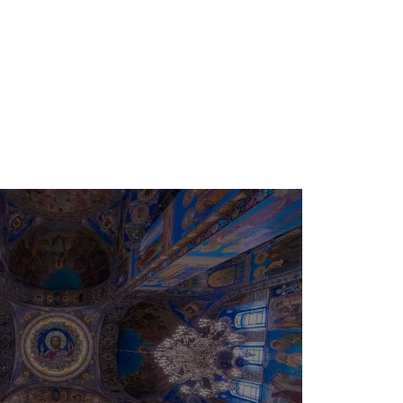
e
Besimi Orthodhoks
Sherbesa Kishtare