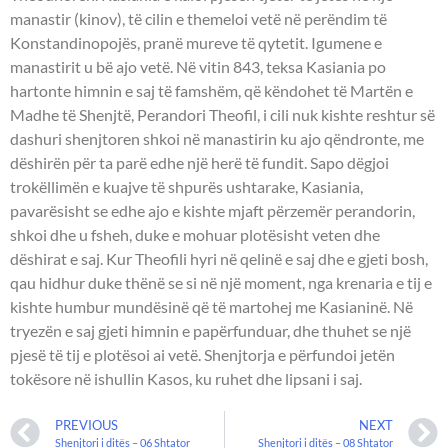
manastir (kinov), të cilin e themeloi vetë në perëndim të
Konstandinopojës, pranë mureve të qytetit. Igumene e
manastirit u bë ajo vetë. Në vitin 843, teksa Kasiania po
hartonte himnin e saj të famshëm, që këndohet të Martën e
Madhe të Shenjtë, Perandori Theofil, i cili nuk kishte reshtur së
dashuri shenjtoren shkoi në manastirin ku ajo qëndronte, me
dëshirën për ta parë edhe një herë të fundit. Sapo dëgjoi
trokëllimën e kuajve të shpurës ushtarake, Kasiania,
pavarësisht se edhe ajo e kishte mjaft përzemër perandorin,
shkoi dhe u fsheh, duke e mohuar plotësisht veten dhe
dëshirat e saj. Kur Theofili hyri në qelinë e saj dhe e gjeti bosh,
qau hidhur duke thënë se si në një moment, nga krenaria e tij e
kishte humbur mundësinë që të martohej me Kasianinë. Në
tryezën e saj gjeti himnin e papërfunduar, dhe thuhet se një
pjesë të tij e plotësoi ai vetë. Shenjtorja e përfundoi jetën
tokësore në ishullin Kasos, ku ruhet dhe lipsani i saj.
PREVIOUS
NEXT
Shenjtori i ditës – 06 Shtator
Shenjtori i ditës – 08 Shtator