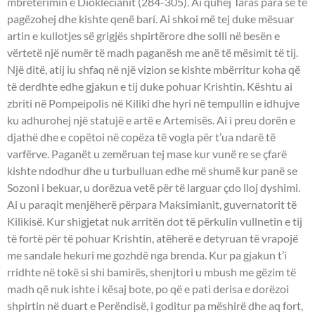
mbretërimin e Dioklecianit (284-305). Ai quhej Taras para se të
pagëzohej dhe kishte qenë barí. Ai shkoi më tej duke mësuar
artin e kullotjes së grigjës shpirtërore dhe solli në besën e
vërtetë një numër të madh paganësh me anë të mësimit të tij.
Një ditë, atij iu shfaq në një vizion se kishte mbërritur koha që
të derdhte edhe gjakun e tij duke pohuar Krishtin. Kështu ai
zbriti në Pompeipolis në Kiliki dhe hyri në tempullin e idhujve
ku adhurohej një statujë e artë e Artemisës. Ai i preu dorën e
djathë dhe e copëtoi në copëza të vogla për t’ua ndarë të
varfërve. Paganët u zemëruan tej mase kur vunë re se çfarë
kishte ndodhur dhe u turbulluan edhe më shumë kur panë se
Sozoni i bekuar, u dorëzua vetë për të larguar çdo lloj dyshimi.
Ai u paraqit menjëherë përpara Maksimianit, guvernatorit të
Kilikisë. Kur shigjetat nuk arritën dot të përkulin vullnetin e tij
të fortë për të pohuar Krishtin, atëherë e detyruan të vrapojë
me sandale hekuri me gozhdë nga brenda. Kur pa gjakun t’i
rridhte në tokë si shi bamirës, shenjtori u mbush me gëzim të
madh që nuk ishte i kësaj bote, po që e pati derisa e dorëzoi
shpirtin në duart e Perëndisë, i goditur pa mëshirë dhe aq fort,