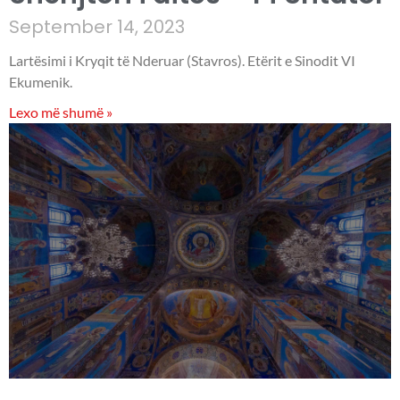
September 14, 2023
Lartësimi i Kryqit të Nderuar (Stavros). Etërit e Sinodit VI
Ekumenik.
Lexo më shumë »