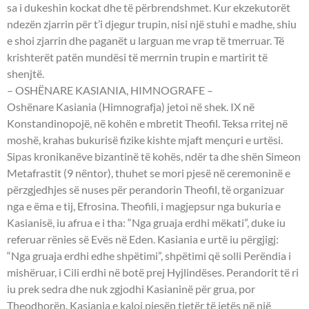
sa i dukeshin kockat dhe të përbrendshmet. Kur ekzekutorët
ndezën zjarrin për t’i djegur trupin, nisi një stuhi e madhe, shiu
e shoi zjarrin dhe paganët u larguan me vrap të tmerruar. Të
krishterët patën mundësi të merrnin trupin e martirit të
shenjtë.
– OSHËNARE KASIANIA, HIMNOGRAFE –
Oshënare Kasiania (Himnografja) jetoi në shek. IX në
Konstandinopojë, në kohën e mbretit Theofil. Teksa rritej në
moshë, krahas bukurisë fizike kishte mjaft mençuri e urtësi.
Sipas kronikanëve bizantinë të kohës, ndër ta dhe shën Simeon
Metafrastit (9 nëntor), thuhet se mori pjesë në ceremoninë e
përzgjedhjes së nuses për perandorin Theofil, të organizuar
nga e ëma e tij, Efrosina. Theofili, i magjepsur nga bukuria e
Kasianisë, iu afrua e i tha: “Nga gruaja erdhi mëkati”, duke iu
referuar rënies së Evës në Eden. Kasiania e urtë iu përgjigj:
“Nga gruaja erdhi edhe shpëtimi”, shpëtimi që solli Perëndia i
mishëruar, i Cili erdhi në botë prej Hyjlindëses. Perandorit të ri
iu prek sedra dhe nuk zgjodhi Kasianinë për grua, por
Theodhorën. Kasiania e kaloi pjesën tjetër të jetës në një