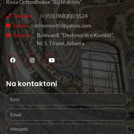
Rinia Orthodhokse “Bij të dritës”
Telefoni :
(+355) 068 200 5524
Email :
zrinoreorth@yahoo.com
Adresa :
Bulevardi "Deshmorët e Kombit",
Nr.5, Tiranë, Albania
Na kontaktoni