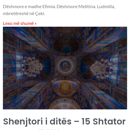
Dëshmore e madhe Efimia. Dëshmore Melitina. Ludmilla,
mbretëreshë në Çeki.
Lexo më shumë »
Shenjtori i ditës – 15 Shtator