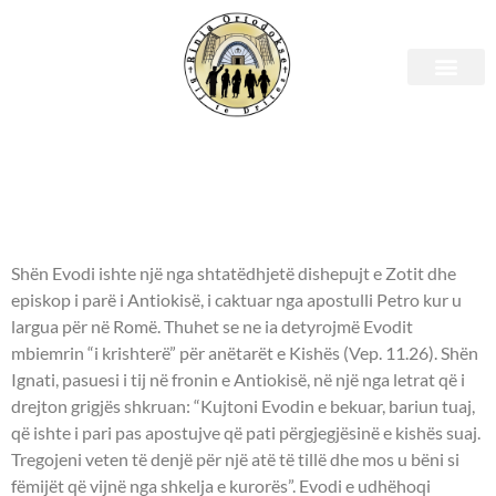
Shenjtori i ditës – 07 Shtator
- APOSTUJT EVODI E
ONISIFORI NGA TË 70-t -
Shën Evodi ishte një nga shtatëdhjetë dishepujt e Zotit dhe
episkop i parë i Antiokisë, i caktuar nga apostulli Petro kur u
largua për në Romë. Thuhet se ne ia detyrojmë Evodit
mbiemrin “i krishterë” për anëtarët e Kishës (Vep. 11.26). Shën
Ignati, pasuesi i tij në fronin e Antiokisë, në një nga letrat që i
drejton grigjës shkruan: “Kujtoni Evodin e bekuar, bariun tuaj,
që ishte i pari pas apostujve që pati përgjegjësinë e kishës suaj.
Tregojeni veten të denjë për një atë të tillë dhe mos u bëni si
fëmijët që vijnë nga shkelja e kurorës”. Evodi e udhëhoqi