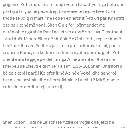
grigjën e Zotit me urtësi, e ruajti veten të pathyer nga bota dhe
pastaj u largua në paqe drejt banesave të të drejtëve. Disa
thonë se vdiq si martir në kohën e Neronit (viti 64 pas Krishtit)
ose pak kohë më vonë. Shën Onisifori përmendet me
mirënjohje nga shën Pavli në letrën e dytë drejtuar Timotheut:
“Zoti dhëntë përdëllim në shtëpinë e Onisiforit, sepse shumë
herë më dha zemër dhe s’pati turp prej hekurave të mi, por kur
erdhi në Romë, më kërkoi me shumë ngulm dhe më gjeti. Zoti i
dhëntë atij të gjejë përdëllim nga Ai në atë ditë. Dhe sa më
shërbeu në Efes, ti e di mirë” (II Tim. 1.16-18). Shën Onisifori u
bë episkopi i parë i Kolofonit në Azinë e Vogël dhe qëndroi
besnik në besimin dhe në predikimin e Lajmit të Mirë, madje
edhe duke derdhur gjakun e tij.
- DËSHMOR SOZONI
(Sozonti) -
Shën Sozoni lindi në Likaoni të Azisë së Vogël dhe jetoi në