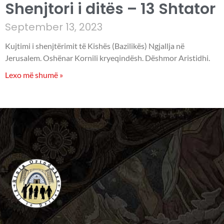
Shenjtori i ditës – 13 Shtator
September 13, 2023
Kujtimi i shenjtërimit të Kishës (Bazilikës) Ngjallja në
Jerusalem. Oshënar Kornili kryeqindësh. Dëshmor Aristidhi.
Lexo më shumë »