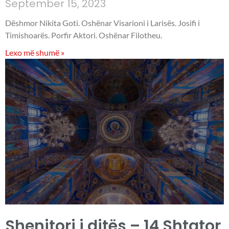
September 15, 2023
Dëshmor Nikita Goti. Oshënar Visarioni i Larisës. Josifi i
Timishoarës. Porfir Aktori. Oshënar Filotheu.
Lexo më shumë »
Shenjtori i ditës – 14 Shtator