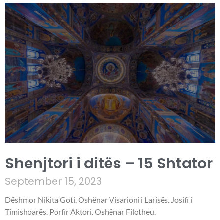
Shenjtori i ditës – 15 Shtator
September 15, 2023
Dëshmor Nikita Goti. Oshënar Visarioni i Larisës. Josifi i
Timishoarës. Porfir Aktori. Oshënar Filotheu.