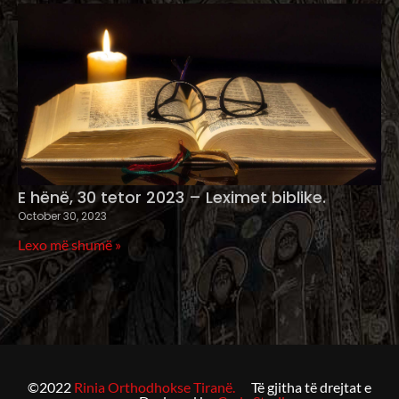
E hënë, 30 tetor 2023 – Leximet biblike.
October 30, 2023
Lexo më shumë »
©2022
Rinia Orthodhokse Tiranë.
Të gjitha të drejtat e