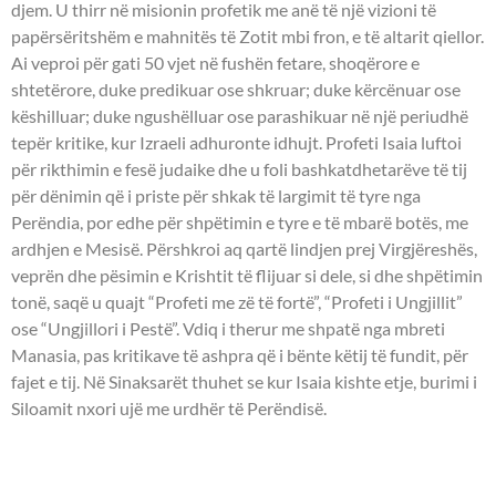
djem. U thirr në misionin profetik me anë të një vizioni të
papërsëritshëm e mahnitës të Zotit mbi fron, e të altarit qiellor.
Ai veproi për gati 50 vjet në fushën fetare, shoqërore e
shtetërore, duke predikuar ose shkruar; duke kërcënuar ose
këshilluar; duke ngushëlluar ose parashikuar në një periudhë
tepër kritike, kur Izraeli adhuronte idhujt. Profeti Isaia luftoi
për rikthimin e fesë judaike dhe u foli bashkatdhetarëve të tij
për dënimin që i priste për shkak të largimit të tyre nga
Perëndia, por edhe për shpëtimin e tyre e të mbarë botës, me
ardhjen e Mesisë. Përshkroi aq qartë lindjen prej Virgjëreshës,
veprën dhe pësimin e Krishtit të flijuar si dele, si dhe shpëtimin
tonë, saqë u quajt “Profeti me zë të fortë”, “Profeti i Ungjillit”
ose “Ungjillori i Pestë”. Vdiq i therur me shpatë nga mbreti
Manasia, pas kritikave të ashpra që i bënte këtij të fundit, për
fajet e tij. Në Sinaksarët thuhet se kur Isaia kishte etje, burimi i
Siloamit nxori ujë me urdhër të Perëndisë.
- DËSHMORËT KRISTOFORI,
AKILINA, KALINIKA -