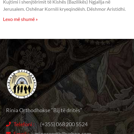
Kujtimi i shenjtërimit të Kishës (Bazilikës) Ngjallja në
Jerusalem. Oshënar Kornili kryeqindësh. Dëshmor Aristidhi.
Lexo më shumë »
Rinia Orthodhokse “Bij të dritës”
Telefoni :
(+355) 068 200 5524
Email :
zrinoreorth@yahoo.com