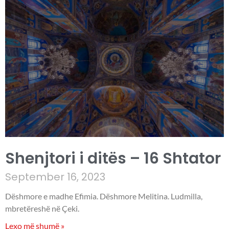
Shenjtori i ditës – 16 Shtator
September 16, 2023
Dëshmore e madhe Efimia. Dëshmore Melitina. Ludmilla,
mbretëreshë në Çeki.
Lexo më shumë »