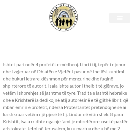
Shenjtori i ditës – 09 Maj
- PROFETI ISAIA -
Ishte i pari ndër 4 profetët e mëdhenj. Libri i tij, tepër i njohur
dhe i zgjeruar në Dhiatën e Vjetër, i pasur në thellësi kuptimi
dhe bukuri letrare, dëshmon për mençurinë dhe fuqinë
shpirtërore të autorit. Isaia ishte autor i thelbit të gjërave, jo
vetëm i shprehjes së jashtme të tyre. Tradita e lashtë hebraike
dhe e Krishterë ia dedikojnë atij autorësinë e të gjithë librit, që
mban emrin e profetit, ndërsa Protestantët pretendojnë se ai
ka shkruar vetëm një pjesë të tij. Lindur në vitin shek. 8 para
Krishtit, Isaia rridhte nga një familje mbretërore, ose të paktën
aristokrate. Jetoi në Jerusalem, ku u martua dhe u bë me 2