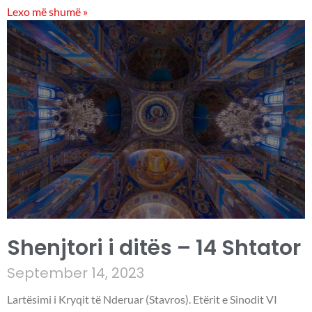
Lexo më shumë »
Shenjtori i ditës – 14 Shtator
September 14, 2023
Lartësimi i Kryqit të Nderuar (Stavros). Etërit e Sinodit VI