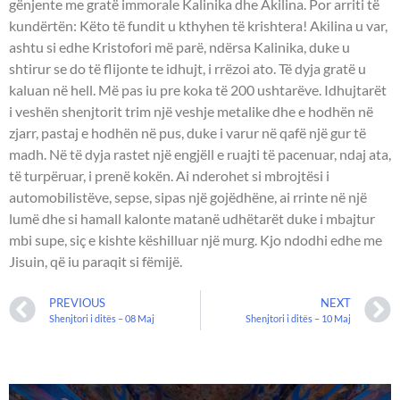
gënjente me gratë immorale Kalinika dhe Akilina. Por arriti të
kundërtën: Këto të fundit u kthyhen të krishtera! Akilina u var,
ashtu si edhe Kristofori më parë, ndërsa Kalinika, duke u
shtirur se do të flijonte te idhujt, i rrëzoi ato. Të dyja gratë u
kaluan në hell. Më pas iu pre koka të 200 ushtarëve. Idhujtarët
i veshën shenjtorit trim një veshje metalike dhe e hodhën në
zjarr, pastaj e hodhën në pus, duke i varur në qafë një gur të
madh. Në të dyja rastet një engjëll e ruajti të pacenuar, ndaj ata,
të turpëruar, i prenë kokën. Ai nderohet si mbrojtësi i
automobilistëve, sepse, sipas një gojëdhëne, ai rrinte në një
lumë dhe si hamall kalonte matanë udhëtarët duke i mbajtur
mbi supe, siç e kishte këshilluar një murg. Kjo ndodhi edhe me
Jisuin, që iu paraqit si fëmijë.
PREVIOUS
NEXT
Shenjtori i ditës – 08 Maj
Shenjtori i ditës – 10 Maj