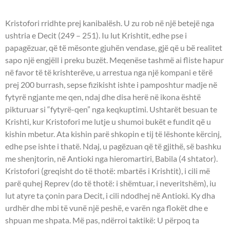
Kristofori rridhte prej kanibalësh. U zu rob në një betejë nga
ushtria e Decit (249 – 251). Iu lut Krishtit, edhe pse i
papagëzuar, që të mësonte gjuhën vendase, gjë që u bë realitet
sapo një engjëll i preku buzët. Meqenëse tashmë ai fliste hapur
në favor të të krishterëve, u arrestua nga një kompani e tërë
prej 200 burrash, sepse fizikisht ishte i pamposhtur madje në
fytyrë ngjante me qen, ndaj dhe disa herë në ikona është
pikturuar si “fytyrë-qen” nga keqkuptimi. Ushtarët besuan te
Krishti, kur Kristofori me lutje u shumoi bukët e fundit që u
kishin mbetur. Ata kishin parë shkopin e tij të lëshonte kërcinj,
edhe pse ishte i thatë. Ndaj, u pagëzuan që të gjithë, së bashku
me shenjtorin, në Antioki nga hieromartiri, Babila (4 shtator).
Kristofori (greqisht do të thotë: mbartës i Krishtit), i cili më
parë quhej Reprev (do të thotë: i shëmtuar, i neveritshëm), iu
lut atyre ta çonin para Decit, i cili ndodhej në Antioki. Ky dha
urdhër dhe mbi të vunë një peshë, e varën nga flokët dhe e
shpuan me shpata. Më pas, ndërroi taktikë: U përpoq ta