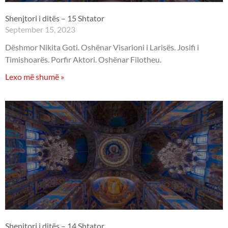
Shenjtori i ditës – 15 Shtator
September 15, 2023
Dëshmor Nikita Goti. Oshënar Visarioni i Larisës. Josifi i
Timishoarës. Porfir Aktori. Oshënar Filotheu.
Lexo më shumë »
Shenjtori i ditës – 14 Shtator