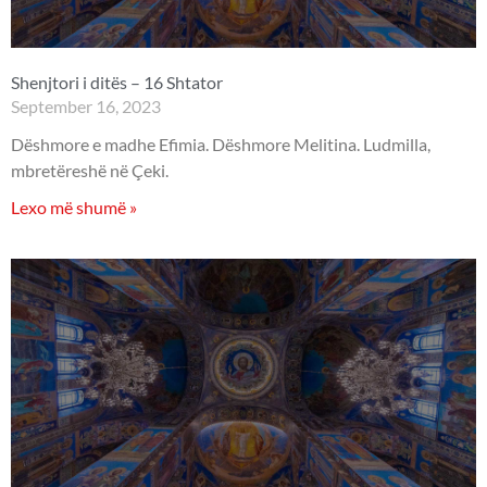
Shenjtori i ditës – 16 Shtator
September 16, 2023
Dëshmore e madhe Efimia. Dëshmore Melitina. Ludmilla,
mbretëreshë në Çeki.
Lexo më shumë »