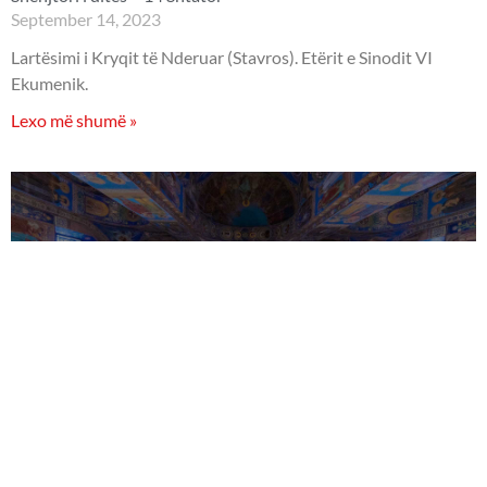
September 14, 2023
Lartësimi i Kryqit të Nderuar (Stavros). Etërit e Sinodit VI
Ekumenik.
Lexo më shumë »
Shenjtori i ditës – 13 Shtator
September 13, 2023