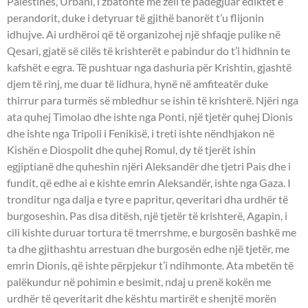
Palestinës, Urbani, i zbatonte me zell të padëgjuar ediktet e
perandorit, duke i detyruar të gjithë banorët t’u flijonin
idhujve. Ai urdhëroi që të organizohej një shfaqje pulike në
Qesari, gjatë së cilës të krishterët e pabindur do t’i hidhnin te
kafshët e egra. Të pushtuar nga dashuria për Krishtin, gjashtë
djem të rinj, me duar të lidhura, hynë në amfiteatër duke
thirrur para turmës së mbledhur se ishin të krishterë. Njëri nga
ata quhej Timolao dhe ishte nga Ponti, një tjetër quhej Dionis
dhe ishte nga Tripoli i Fenikisë, i treti ishte nëndhjakon në
Kishën e Diospolit dhe quhej Romul, dy të tjerët ishin
egjiptianë dhe quheshin njëri Aleksandër dhe tjetri Pais dhe i
fundit, që edhe ai e kishte emrin Aleksandër, ishte nga Gaza. I
tronditur nga dalja e tyre e papritur, qeveritari dha urdhër të
burgoseshin. Pas disa ditësh, një tjetër të krishterë, Agapin, i
cili kishte duruar tortura të tmerrshme, e burgosën bashkë me
ta dhe gjithashtu arrestuan dhe burgosën edhe një tjetër, me
emrin Dionis, që ishte përpjekur t’i ndihmonte. Ata mbetën të
palëkundur në pohimin e besimit, ndaj u prenë kokën me
urdhër të qeveritarit dhe kështu martirët e shenjtë morën