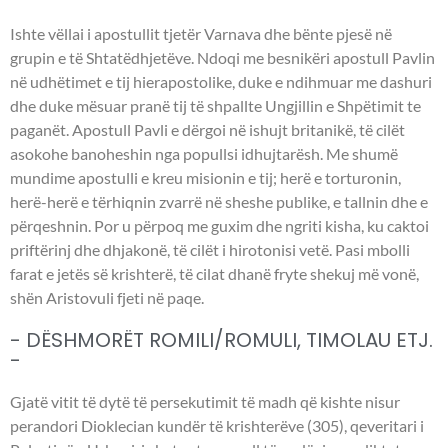
Ishte vëllai i apostullit tjetër Varnava dhe bënte pjesë në
grupin e të Shtatëdhjetëve. Ndoqi me besnikëri apostull Pavlin
në udhëtimet e tij hierapostolike, duke e ndihmuar me dashuri
dhe duke mësuar pranë tij të shpallte Ungjillin e Shpëtimit te
paganët. Apostull Pavli e dërgoi në ishujt britanikë, të cilët
asokohe banoheshin nga popullsi idhujtarësh. Me shumë
mundime apostulli e kreu misionin e tij; herë e torturonin,
herë-herë e tërhiqnin zvarrë në sheshe publike, e tallnin dhe e
përqeshnin. Por u përpoq me guxim dhe ngriti kisha, ku caktoi
priftërinj dhe dhjakonë, të cilët i hirotonisi vetë. Pasi mbolli
farat e jetës së krishterë, të cilat dhanë fryte shekuj më vonë,
shën Aristovuli fjeti në paqe.
- DËSHMORËT ROMILI/ROMULI, TIMOLAU ETJ.
-
Gjatë vitit të dytë të persekutimit të madh që kishte nisur
perandori Dioklecian kundër të krishterëve (305), qeveritari i