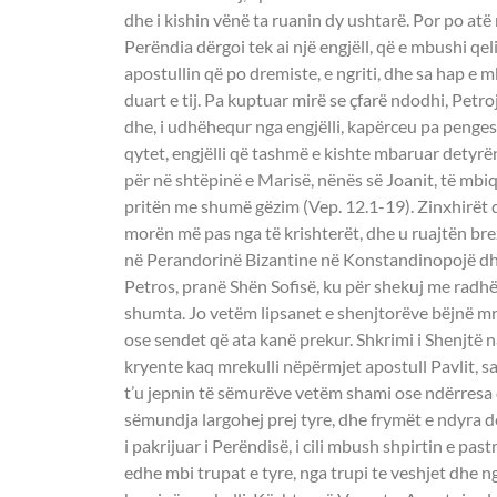
dhe i kishin vënë ta ruanin dy ushtarë. Por po atë n
Perëndia dërgoi tek ai një engjëll, që e mbushi qel
apostullin që po dremiste, e ngriti, dhe sa hap e m
duart e tij. Pa kuptuar mirë se çfarë ndodhi, Petro
dhe, i udhëhequr nga engjëlli, kapërceu pa pengesë
qytet, engjëlli që tashmë e kishte mbaruar detyrën e
për në shtëpinë e Marisë, nënës së Joanit, të mbiq
pritën me shumë gëzim (Vep. 12.1-19). Zinxhirët që
morën më pas nga të krishterët, dhe u ruajtën brez
në Perandorinë Bizantine në Konstandinopojë dh
Petros, pranë Shën Sofisë, ku për shekuj me radh
shumta. Jo vetëm lipsanet e shenjtorëve bëjnë mre
ose sendet që ata kanë prekur. Shkrimi i Shenjtë n
kryente kaq mrekulli nëpërmjet apostull Pavlit, s
t’u jepnin të sëmurëve vetëm shami ose ndërresa që
sëmundja largohej prej tyre, dhe frymët e ndyra d
i pakrijuar i Perëndisë, i cili mbush shpirtin e pa
edhe mbi trupat e tyre, nga trupi te veshjet dhe ng