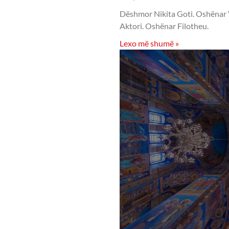
Dëshmor Nikita Goti. Oshënar Vis
Aktori. Oshënar Filotheu.
Lexo më shumë »