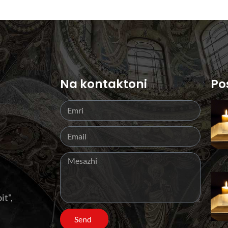
Na kontaktoni
Po
it",
Send