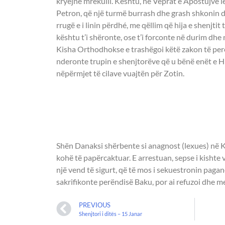
kryejnë mrekulli. Kështu, në Veprat e Apostujve 
Petron, që një turmë burrash dhe grash shkonin d
rrugë e i linin përdhé, me qëllim që hija e shenjtit
kështu t’i shëronte, ose t’i forconte në durim dhe
Kisha Orthodhokse e trashëgoi këtë zakon të per
nderonte trupin e shenjtorëve që u bënë enët e Hi
nëpërmjet të cilave vuajtën për Zotin.
- DËSHMOR DAN
VLORA -
Shën Danaksi shërbente si anagnost (lexues) në Kis
kohë të papërcaktuar. E arrestuan, sepse i kishte 
një vend të sigurt, që të mos i sekuestronin pagan
sakrifikonte perëndisë Baku, por ai refuzoi dhe 
PREVIOUS
Shenjtori i ditës – 15 Janar