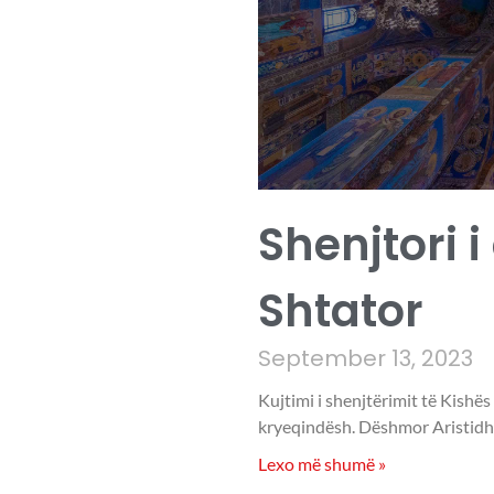
Shenjtori i
Shtator
September 13, 2023
Kujtimi i shenjtërimit të Kishës
kryeqindësh. Dëshmor Aristidhi
Lexo më shumë »