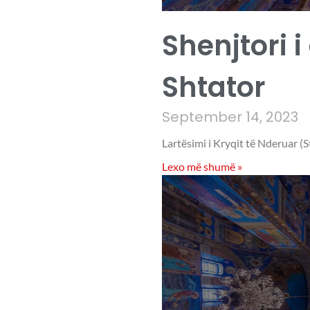
Shenjtori i
Shtator
September 14, 2023
Lartësimi i Kryqit të Nderuar (S
Lexo më shumë »