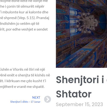
lexojmë edhe këtë në lidhje me
he i çonin të sëmurët nëpër
 t’i mbulonte kur ai kalonte dhe
 në shpresë (Vep. 5.15). Prandaj
ëndishëm jo vetëm që të
rit, por edhe veshjet e sendet
AKSI NGA
hën e Vlorës në Iliri në një
vënë enët e shenjta të kishës në
Shenjtori i
ët. I kërkuan me çdo kusht t’i
menjëherë e vranë me shpatë.
Shtator
NEXT
Shenjtori i ditës – 17 Janar
September 15, 2023