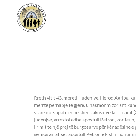
Shenjtori i ditës
- NDERIMI I VAR
APOSTULL PETRO
Rreth vitit 43, mbreti i judenjve, Herod Agripa, ku
merrte përhapje të gjerë, u hakmor mizorisht kund
vrarë me shpatë edhe shën Jakovi, vëllai i Joanit 
judenjve, arrestoi edhe apostull Petron, korifeun, e
lirimit të një prej të burgosurve për kënaqësinë e
se mos arratisej, apostull Petron e kishin lidhur 