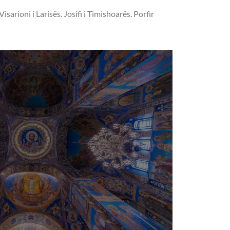
arioni i Larisës. Josifi i Timishoarës. Porfir