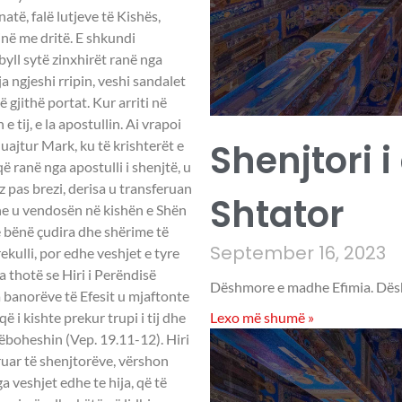
atë, falë lutjeve të Kishës,
inë me dritë. E shkundi
byll sytë zinxhirët ranë nga
ja ngjeshi rripin, veshi sandalet
 gjithë portat. Kur arriti në
 tij, e la apostullin. Ai vrapoi
Shenjtori i
uajtur Mark, ku të krishterët e
 ranë nga apostulli i shenjtë, u
 pas brezi, derisa u transferuan
Shtator
e u vendosën në kishën e Shën
ë bënë çudira dhe shërime të
September 16, 2023
kulli, por edhe veshjet e tyre
a thotë se Hiri i Perëndisë
Dëshmore e madhe Efimia. Dësh
a banorëve të Efesit u mjaftonte
Lexo më shumë »
 i kishte prekur trupi i tij dhe
ëboheshin (Vep. 19.11-12). Hiri
struar të shenjtorëve, vërshon
a veshjet edhe te hija, që të