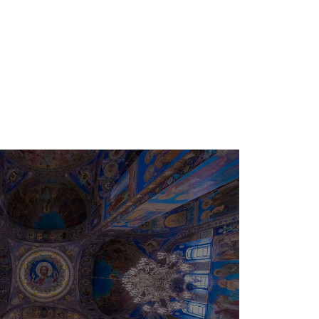
e
Besimi Orthodhoks
Sherbesa Kishtare