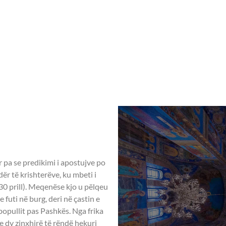
Home
Rreth nesh
Aktivitete ndër vit
 – 16 Janar
GONJVE TË
S -
r pa se predikimi i apostujve po
ër të krishterëve, ku mbeti i
(30 prill). Meqenëse kjo u pëlqeu
 futi në burg, deri në çastin e
 popullit pas Pashkës. Nga frika
me dy zinxhirë të rëndë hekuri