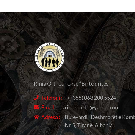
Rinia Orthodhokse “Bij të dritës”
Telefoni :
(+355) 068 200 5524
Email :
zrinoreorth@yahoo.com
Adresa :
Bulevardi "Deshmorët e Komb
Nr.5, Tiranë, Albania