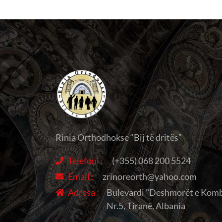
Rinia Orthodhokse “Bij të dritës”
Telefoni :
(+355) 068 200 5524
Email :
zrinoreorth@yahoo.com
Adresa :
Bulevardi "Deshmorët e Komb
Nr.5, Tiranë, Albania