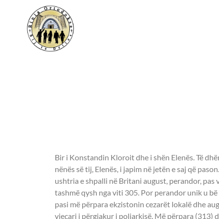
Shenjtori i ditës 
- KONSTANDINI D
MBRETËR -
Bir i Konstandin Kloroit dhe i shën Elenës. Të dhën
nënës së tij, Elenës, i japim në jetën e saj që pas
ushtria e shpalli në Britani august, perandor, pas 
tashmë qysh nga viti 305. Por perandor unik u b
pasi më përpara ekzistonin cezarët lokalë dhe au
vjeçari i përgjakur i poliarkisë. Më përpara (313)