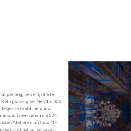
Home
Rreth nesh
Aktivitete ndër vit
– 21 Maj
HE ELENA,
at për origjinën e tij dhe të
on. Këtu plotësojmë: Në vitin 306
vdekjes së të atit, perandor
ë mbas luftrave vetëm më 324,
gustët. Atëherë mori fund 40-
 deklaroi së bashku me august