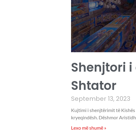
Shenjtori i
Shtator
September 13, 2023
Kujtimi i shenjtërimit të Kishës
kryeqindësh. Dëshmor Aristidhi
Lexo më shumë »