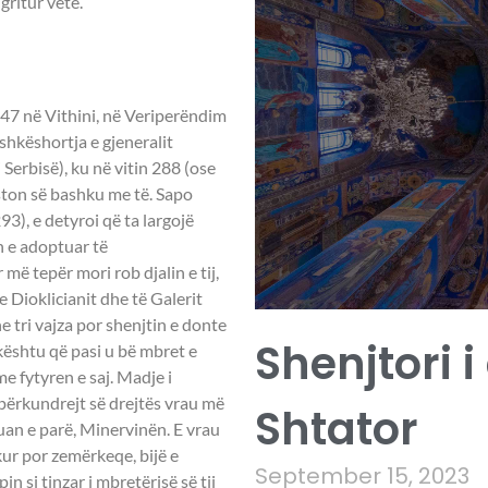
gritur vetë.
ELENA -
 247 në Vithini, në Veriperëndim
shkëshortja e gjeneralit
 Serbisë), ku në vitin 288 (ose
ston së bashku me të. Sapo
93), e detyroi që ta largojë
ën e adoptuar të
ë tepër mori rob djalin e tij,
e Dioklicianit dhe të Galerit
e tri vajza por shenjtin e donte
Shenjtori i
 kështu që pasi u bë mbret e
 fytyren e saj. Madje i
përkundrejt së drejtës vrau më
Shtator
ruan e parë, Minervinën. E vrau
ukur por zemërkeqe, bijë e
September 15, 2023
n si tinzar i mbretërisë së tij