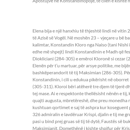
Apostujve në Konstandinopojë, të cilën e kishte n
- MBRETËRESHA 
Elena bija e një hanxhiu të thjeshtë lindi në vitin
të Azisë së Vogël. Në moshën 23 – vjeçare u bë ba
kalimtar, Konstandin Kloro nga Naiso (tani Nishi i
edhe më shpejt) lindi Konstandinin e Madh që fe
Diokliciani (284-305) e emëroi Kloronë si cezar (2
Elenën për t’u martuar, për arsye politike, me bij
bashkëperandorit të tij Maksimian (286-305). Për m
Konstandinin, i cili u edukua pikërisht në oborret 
(305-311). Kloroi bëri atëherë tre djem të tjerë dh
tej mase. Ai e respektonte thellësisht nënën e tij,
quajti augusta, mbretëreshë, dhe preu monedha me
kushtuan qortimet e saj të ashpra kur koseguent 
326 admiralin e lavdëruar Krispi, djalin e tij me g
pasi u bind prej gruas së tij të dytë, Faustës së b
Maksimianit. Domethënë i kishte shpifur për Krispi