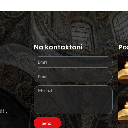
Na kontaktoni
Po
it",
Send