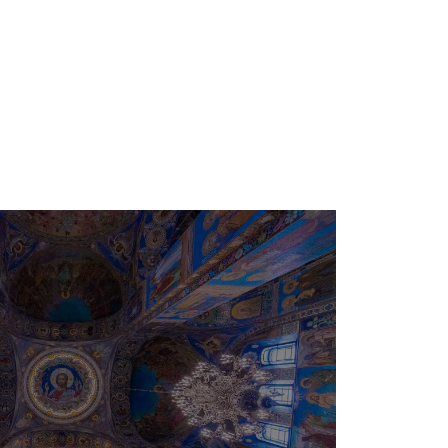
e
Besimi Orthodhoks
Sherbesa Kishtare