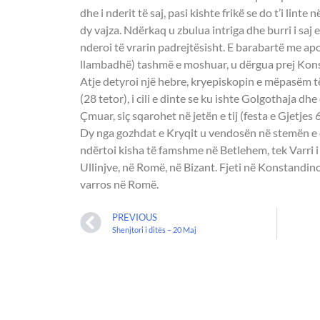
dhe i nderit të saj, pasi kishte frikë se do t’i linte 
dy vajza. Ndërkaq u zbulua intriga dhe burri i saj 
nderoi të vrarin padrejtësisht. E barabartë me apo
llambadhë) tashmë e moshuar, u dërgua prej Kons
Atje detyroi një hebre, kryepiskopin e mëpasëm t
(28 tetor), i cili e dinte se ku ishte Golgothaja dh
Çmuar, siç sqarohet në jetën e tij (festa e Gjetjes 
Dy nga gozhdat e Kryqit u vendosën në stemën e dj
ndërtoi kisha të famshme në Betlehem, tek Varri i
Ullinjve, në Romë, në Bizant. Fjeti në Konstandin
varros në Romë.
PREVIOUS
Shenjtori i ditës – 20 Maj