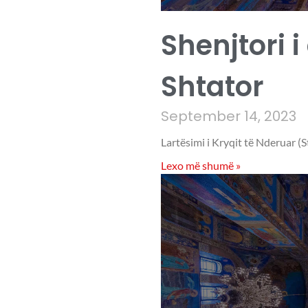
Shenjtori i
Shtator
September 14, 2023
Lartësimi i Kryqit të Nderuar (S
Lexo më shumë »