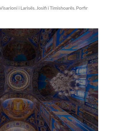
arioni i Larisës. Josifi i Timishoarës. Porfir