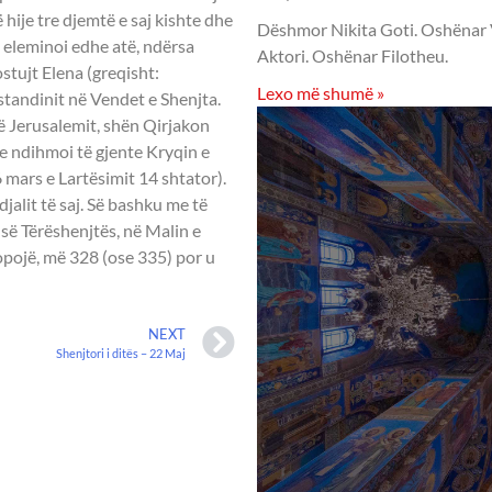
në hije tre djemtë e saj kishte dhe
Dëshmor Nikita Goti. Oshënar Vis
e eleminoi edhe atë, ndërsa
Aktori. Oshënar Filotheu.
stujt Elena (greqisht:
Lexo më shumë »
tandinit në Vendet e Shenjta.
ë Jerusalemit, shën Qirjakon
e e ndihmoi të gjente Kryqin e
6 mars e Lartësimit 14 shtator).
alit të saj. Së bashku me të
 së Tërëshenjtës, në Malin e
opojë, më 328 (ose 335) por u
NEXT
Shenjtori i ditës – 22 Maj