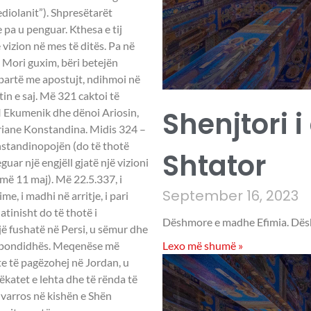
ediolanit”). Shpresëtarët
pa u penguar. Kthesa e tij
 vizion në mes të ditës. Pa në
”. Mori guxim, bëri betejën
rabartë me apostujt, ndihmoi në
in e saj. Më 321 caktoi të
Shenjtori i
 I Ekumenik dhe dënoi Ariosin,
ariane Konstandina. Midis 324 –
onstandinopojën (do të thotë
Shtator
eguar një engjëll gjatë një vizioni
më 11 maj). Më 22.5.337, i
September 16, 2023
me, i madhi në arritje, i pari
atinisht do të thotë i
Dëshmore e madhe Efimia. Dësh
ë fushatë në Persi, u sëmur dhe
Lexo më shumë »
Propondidhës. Meqenëse më
nte të pagëzohej në Jordan, u
ëkatet e lehta dhe të rënda të
U varros në kishën e Shën