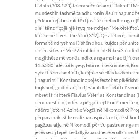
Likinin (308-323) tolerancën fetare (“Dekreti i M
mundeshin tashmë ta adhuronin Jisuin hapur dhe 
përkundrejt besimit të ri justifikohet edhe nga një
qiell të ndriçojë një kryq me nxitjen “Me këtë fito
kritike në Tiveri dhe fitoi (312). Që atëherë, i ba
forma të ndryshme Kishën dhe u kujdes për unitet
dielën si festë. Më 325 mblodhi në Nikea Sinodin
megjithëse më vonë u ndikua nga motra e tij filo
11.5.330 ndërtoi kryeqytetin e ri të krishterë, K
qytet i Konstandinit), kufijtë e së cilës ia kishte tr
(inagurimi i Konstandinopojës festohet pikërisht 
fuqishmi, guximtari, i ndjeshmi dhe i lehti në vendi
mbret i krishterë Flavius Valerius Konstandinus (l
qëndrueshëm), ndërsa përgatitej të ndërmerrte nj
ndërroi jetë në Azinë e Vogël, në Nikomedi të 
përpara nuk ishte realizuar aspirata e tij të shko
pagëzua atje, në Nikomedi, për t’u pastruar nga m
jetës së tij tepër të dallgëzuar dhe të vrullshme. 