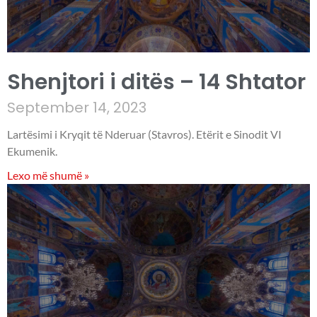
Shenjtori i ditës – 14 Shtator
September 14, 2023
Lartësimi i Kryqit të Nderuar (Stavros). Etërit e Sinodit VI
Ekumenik.
Lexo më shumë »