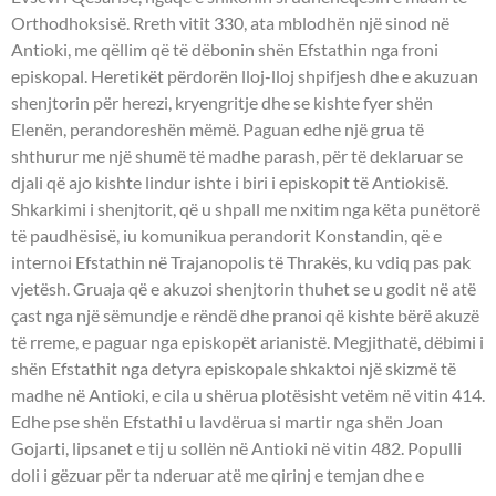
Orthodhoksisë. Rreth vitit 330, ata mblodhën një sinod në
Antioki, me qëllim që të dëbonin shën Efstathin nga froni
episkopal. Heretikët përdorën lloj-lloj shpifjesh dhe e akuzuan
shenjtorin për herezi, kryengritje dhe se kishte fyer shën
Elenën, perandoreshën mëmë. Paguan edhe një grua të
shthurur me një shumë të madhe parash, për të deklaruar se
djali që ajo kishte lindur ishte i biri i episkopit të Antiokisë.
Shkarkimi i shenjtorit, që u shpall me nxitim nga këta punëtorë
të paudhësisë, iu komunikua perandorit Konstandin, që e
internoi Efstathin në Trajanopolis të Thrakës, ku vdiq pas pak
vjetësh. Gruaja që e akuzoi shenjtorin thuhet se u godit në atë
çast nga një sëmundje e rëndë dhe pranoi që kishte bërë akuzë
të rreme, e paguar nga episkopët arianistë. Megjithatë, dëbimi i
shën Efstathit nga detyra episkopale shkaktoi një skizmë të
madhe në Antioki, e cila u shërua plotësisht vetëm në vitin 414.
Edhe pse shën Efstathi u lavdërua si martir nga shën Joan
Gojarti, lipsanet e tij u sollën në Antioki në vitin 482. Populli
doli i gëzuar për ta nderuar atë me qirinj e temjan dhe e