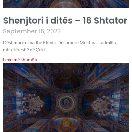
Shenjtori i ditës – 16 Shtator
September 16, 2023
Dëshmore e madhe Efimia. Dëshmore Melitina. Ludmilla,
mbretëreshë në Çeki.
Lexo më shumë »