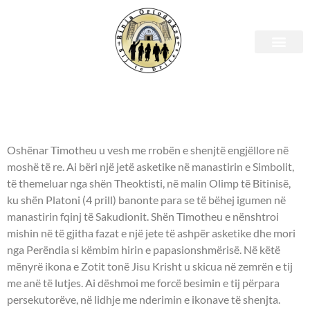
Shenjtori i ditës – 21 Shkurt
- OSHËNAR TIMOTHEU -
Oshënar Timotheu u vesh me rrobën e shenjtë engjëllore në
moshë të re. Ai bëri një jetë asketike në manastirin e Simbolit,
të themeluar nga shën Theoktisti, në malin Olimp të Bitinisë,
ku shën Platoni (4 prill) banonte para se të bëhej igumen në
manastirin fqinj të Sakudionit. Shën Timotheu e nënshtroi
mishin në të gjitha fazat e një jete të ashpër asketike dhe mori
nga Perëndia si këmbim hirin e papasionshmërisë. Në këtë
mënyrë ikona e Zotit tonë Jisu Krisht u skicua në zemrën e tij
me anë të lutjes. Ai dëshmoi me forcë besimin e tij përpara
persekutorëve, në lidhje me nderimin e ikonave të shenjta.