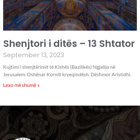
Shenjtori i ditës – 13 Shtator
September 13, 2023
Kujtimi i shenjtërimit të Kishës (Bazilikës) Ngjallja në
Jerusalem. Oshënar Kornili kryeqindësh. Dëshmor Aristidhi.
Lexo më shumë »