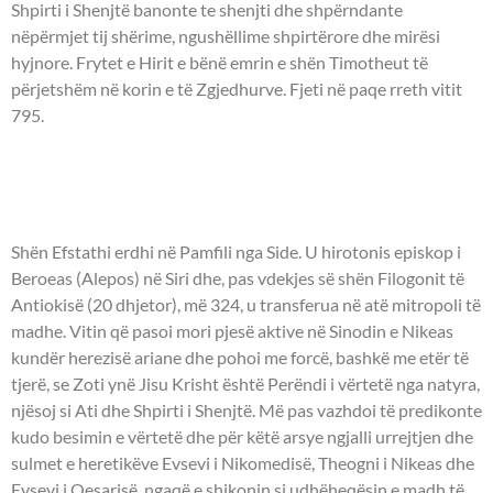
Shpirti i Shenjtë banonte te shenjti dhe shpërndante
nëpërmjet tij shërime, ngushëllime shpirtërore dhe mirësi
hyjnore. Frytet e Hirit e bënë emrin e shën Timotheut të
përjetshëm në korin e të Zgjedhurve. Fjeti në paqe rreth vitit
795.
- OSHËNAR EFSTATHI I
ANTIOKISË -
Shën Efstathi erdhi në Pamfili nga Side. U hirotonis episkop i
Beroeas (Alepos) në Siri dhe, pas vdekjes së shën Filogonit të
Antiokisë (20 dhjetor), më 324, u transferua në atë mitropoli të
madhe. Vitin që pasoi mori pjesë aktive në Sinodin e Nikeas
kundër herezisë ariane dhe pohoi me forcë, bashkë me etër të
tjerë, se Zoti ynë Jisu Krisht është Perëndi i vërtetë nga natyra,
njësoj si Ati dhe Shpirti i Shenjtë. Më pas vazhdoi të predikonte
kudo besimin e vërtetë dhe për këtë arsye ngjalli urrejtjen dhe
sulmet e heretikëve Evsevi i Nikomedisë, Theogni i Nikeas dhe
Evsevi i Qesarisë, ngaqë e shikonin si udhëheqësin e madh të