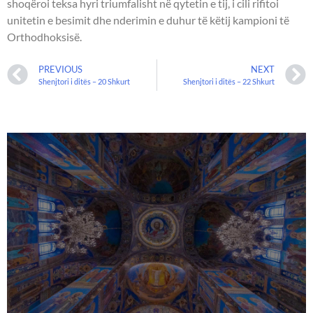
shoqëroi teksa hyri triumfalisht në qytetin e tij, i cili rifitoi
unitetin e besimit dhe nderimin e duhur të këtij kampioni të
Orthodhoksisë.
PREVIOUS
NEXT
Shenjtori i ditës – 20 Shkurt
Shenjtori i ditës – 22 Shkurt