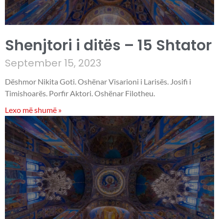
Shenjtori i ditës – 15 Shtator
September 15, 2023
Dëshmor Nikita Goti. Oshënar Visarioni i Larisës. Josifi i
Timishoarës. Porfir Aktori. Oshënar Filotheu.
Lexo më shumë »