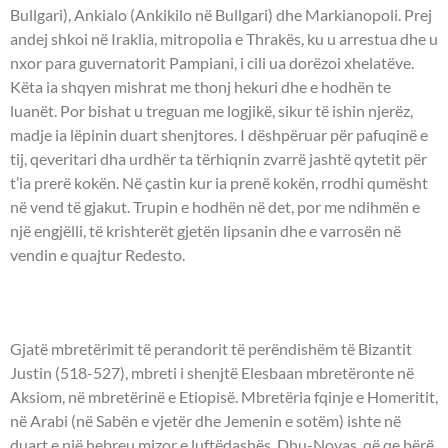
Bullgari), Ankialo (Ankikilo në Bullgari) dhe Markianopoli. Prej
andej shkoi në Iraklia, mitropolia e Thrakës, ku u arrestua dhe u
nxor para guvernatorit Pampiani, i cili ua dorëzoi xhelatëve.
Këta ia shqyen mishrat me thonj hekuri dhe e hodhën te
luanët. Por bishat u treguan me logjikë, sikur të ishin njerëz,
madje ia lëpinin duart shenjtores. I dëshpëruar për pafuqinë e
tij, qeveritari dha urdhër ta tërhiqnin zvarrë jashtë qytetit për
t’ia prerë kokën. Në çastin kur ia prenë kokën, rrodhi qumësht
në vend të gjakut. Trupin e hodhën në det, por me ndihmën e
një engjëlli, të krishterët gjetën lipsanin dhe e varrosën në
vendin e quajtur Redesto.
- DËSHMOR ARETHAI -
Gjatë mbretërimit të perandorit të perëndishëm të Bizantit
Justin (518-527), mbreti i shenjtë Elesbaan mbretëronte në
Aksiom, në mbretërinë e Etiopisë. Mbretëria fqinje e Homeritit,
në Arabi (në Sabën e vjetër dhe Jemenin e sotëm) ishte në
duart e një hebreu mizor e luftëdashës, Dhu-Novas, që qe bërë