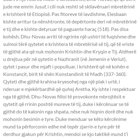
jude me emrin Jusuf, i cili nuk reshti së skllavëruari mbretërinë
e krishterë të Etiopisë. Pas fitoreve të lavdishme, Elesbaan
kishte arritur ta nënshtronte, të depërtonte deri në mbretërinë
e tij dhe e kishte detyruar të paguante haraç (518). Pas disa
kohësh, Dhu-Novas arriti të ngrinte një ushtri të fuqishme dhe
sulmoi tërë qytetet e krishtera të mbretërisë së tij, që të vriste
të gjithë ata që nuk mohonin Krishtin dhe Kryqin e Tij. Atëherë
u drejtua për në qytetin e Nazhranit (në Jemenin e Veriut),
qytet i pasur dhe mjaft i populluar, i krishterë që në kohën e
Konstancit, birit të shën Konstandinit të Madh (337-360).
Qyteti dhe gjithë krahina kryesohej nga një plak i urtë, i
nderuar e mjekërbardhë që quhej Aretha. Ky ishte i respektuar
nga të gjithë. Dhu-Novas filloi të provokonte mbrojtësit e
qytetit që rrinin poshtë mureve të tij, duke i kërcënuar se të
gjithë do të kalonin nga shpata, nëse nuk hiqnin dorë dhe nuk
mohonin besimin e tyre. Duke menduar se këto kërcënime
mund ta përforconin edhe më tepër zjarrin e tyre për të
derdhur gjakun për Krishtin, mendoi se kjo taktikë mund t’i