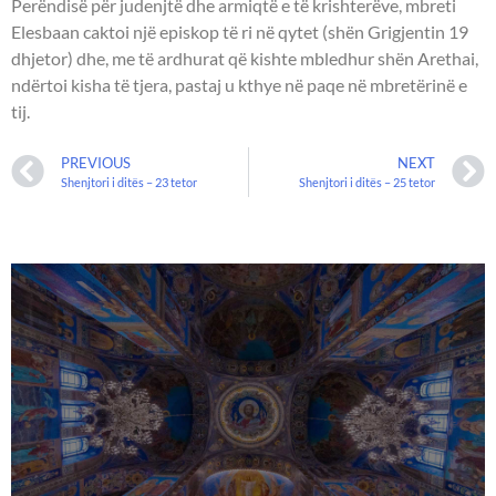
Perëndisë për judenjtë dhe armiqtë e të krishterëve, mbreti
Elesbaan caktoi një episkop të ri në qytet (shën Grigjentin 19
dhjetor) dhe, me të ardhurat që kishte mbledhur shën Arethai,
ndërtoi kisha të tjera, pastaj u kthye në paqe në mbretërinë e
tij.
PREVIOUS
NEXT
Shenjtori i ditës – 23 tetor
Shenjtori i ditës – 25 tetor