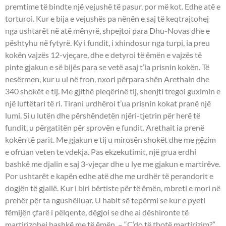
premtime të bindte një vejushë të pasur, por më kot. Edhe atë e
torturoi. Kur e bija e vejushës pa nënën e saj të keqtrajtohej
nga ushtarët në atë mënyrë, shpejtoi para Dhu-Novas dhe e
pështyhu në fytyrë. Ky i fundit, i xhindosur nga turpi, ia preu
kokën vajzës 12-vjeçare, dhe e detyroi të ëmën e vajzës të
pinte gjakun e së bijës para se vetë asaj t’ia prisnin kokën. Të
nesërmen, kur u ul në fron, nxori përpara shën Arethain dhe
340 shokët e tij. Me gjithë pleqërinë tij, shenjti tregoi guximin e
një luftëtari të ri. Tirani urdhëroi t’ua prisnin kokat pranë një
lumi. Si u lutën dhe përshëndetën njëri-tjetrin për herë të
fundit, u përgatitën për sprovën e fundit. Arethait ia prenë
kokën të parit. Me gjakun e tij u mirosën shokët dhe me gëzim
e ofruan veten te vdekja. Pas ekzekutimit, një grua erdhi
bashkë me djalin e saj 3-vjeçar dhe u lye me gjakun e martirëve.
Por ushtarët e kapën edhe atë dhe me urdhër të perandorit e
dogjën të gjallë. Kur i biri bërtiste për të ëmën, mbreti e mori në
prehër për ta ngushëlluar. U habit së tepërmi se kur e pyeti
fëmijën çfarë i pëlqente, dëgjoi se dhe ai dëshironte të
martirizohej bashkë me të ëmën. – “Ç’do të thotë martirizim?”