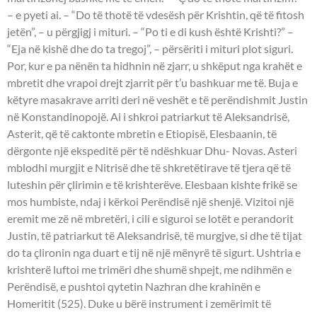
– e pyeti ai. – “Do të thotë të vdesësh për Krishtin, që të fitosh
jetën”, – u përgjigj i mituri. – “Po ti e di kush është Krishti?” –
“Eja në kishë dhe do ta tregoj”, – përsëriti i mituri plot siguri.
Por, kur e pa nënën ta hidhnin në zjarr, u shkëput nga krahët e
mbretit dhe vrapoi drejt zjarrit për t’u bashkuar me të. Buja e
këtyre masakrave arriti deri në veshët e të perëndishmit Justin
në Konstandinopojë. Ai i shkroi patriarkut të Aleksandrisë,
Asterit, që të caktonte mbretin e Etiopisë, Elesbaanin, të
dërgonte një ekspeditë për të ndëshkuar Dhu- Novas. Asteri
mblodhi murgjit e Nitrisë dhe të shkretëtirave të tjera që të
luteshin për çlirimin e të krishterëve. Elesbaan kishte frikë se
mos humbiste, ndaj i kërkoi Perëndisë një shenjë. Vizitoi një
eremit me zë në mbretëri, i cili e siguroi se lotët e perandorit
Justin, të patriarkut të Aleksandrisë, të murgjve, si dhe të tijat
do ta çlironin nga duart e tij në një mënyrë të sigurt. Ushtria e
krishterë luftoi me trimëri dhe shumë shpejt, me ndihmën e
Perëndisë, e pushtoi qytetin Nazhran dhe krahinën e
Homeritit (525). Duke u bërë instrument i zemërimit të