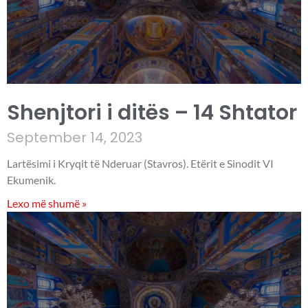
Shenjtori i ditës – 14 Shtator
September 14, 2023
Lartësimi i Kryqit të Nderuar (Stavros). Etërit e Sinodit VI
Ekumenik.
Lexo më shumë »