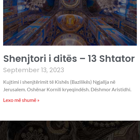
Shenjtori i ditës – 13 Shtator
September 13, 2023
Kujtimi i shenjtërimit të Kishës (Bazilikës) Ngjallja në
Jerusalem. Oshënar Kornili kryeqindësh. Dëshmor Aristidhi.
Lexo më shumë »