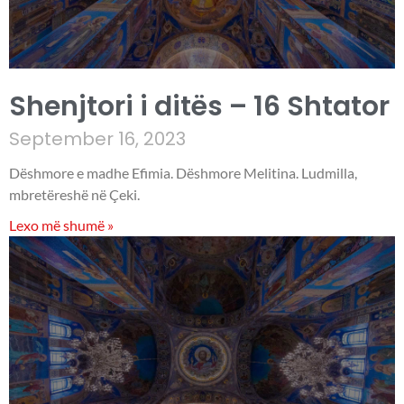
Shenjtori i ditës – 16 Shtator
September 16, 2023
Dëshmore e madhe Efimia. Dëshmore Melitina. Ludmilla,
mbretëreshë në Çeki.
Lexo më shumë »