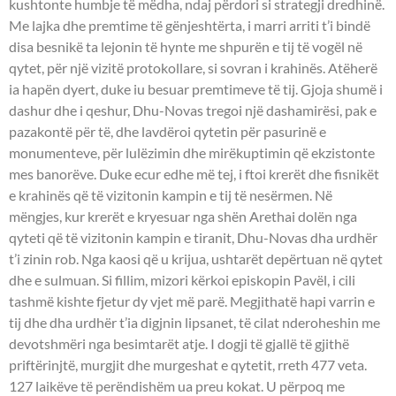
kushtonte humbje të mëdha, ndaj përdori si strategji dredhinë.
Me lajka dhe premtime të gënjeshtërta, i marri arriti t’i bindë
disa besnikë ta lejonin të hynte me shpurën e tij të vogël në
qytet, për një vizitë protokollare, si sovran i krahinës. Atëherë
ia hapën dyert, duke iu besuar premtimeve të tij. Gjoja shumë i
dashur dhe i qeshur, Dhu-Novas tregoi një dashamirësi, pak e
pazakontë për të, dhe lavdëroi qytetin për pasurinë e
monumenteve, për lulëzimin dhe mirëkuptimin që ekzistonte
mes banorëve. Duke ecur edhe më tej, i ftoi krerët dhe fisnikët
e krahinës që të vizitonin kampin e tij të nesërmen. Në
mëngjes, kur krerët e kryesuar nga shën Arethai dolën nga
qyteti që të vizitonin kampin e tiranit, Dhu-Novas dha urdhër
t’i zinin rob. Nga kaosi që u krijua, ushtarët depërtuan në qytet
dhe e sulmuan. Si fillim, mizori kërkoi episkopin Pavël, i cili
tashmë kishte fjetur dy vjet më parë. Megjithatë hapi varrin e
tij dhe dha urdhër t’ia digjnin lipsanet, të cilat nderoheshin me
devotshmëri nga besimtarët atje. I dogji të gjallë të gjithë
priftërinjtë, murgjit dhe murgeshat e qytetit, rreth 477 veta.
127 laikëve të perëndishëm ua preu kokat. U përpoq me