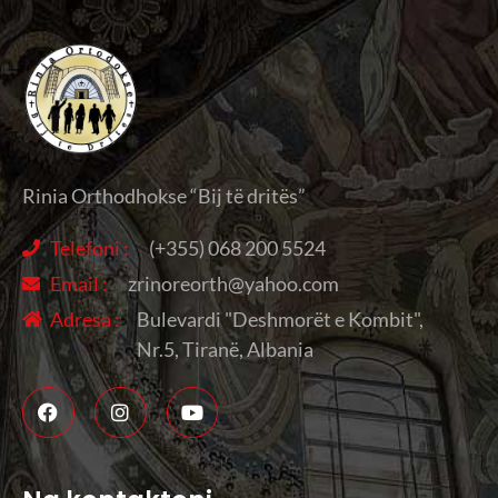
Rinia Orthodhokse “Bij të dritës”
Telefoni :
(+355) 068 200 5524
Email :
zrinoreorth@yahoo.com
Adresa :
Bulevardi "Deshmorët e Kombit",
Nr.5, Tiranë, Albania