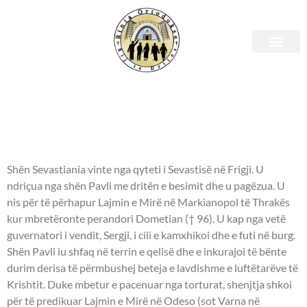
Shenjtori i ditës – 24 tetor
- DËSHMORE SEBASTIANA /
SEVASTIANIA -
Shën Sevastiania vinte nga qyteti i Sevastisë në Frigji. U
ndriçua nga shën Pavli me dritën e besimit dhe u pagëzua. U
nis për të përhapur Lajmin e Mirë në Markianopol të Thrakës
kur mbretëronte perandori Dometian († 96). U kap nga vetë
guvernatori i vendit, Sergji, i cili e kamxhikoi dhe e futi në burg.
Shën Pavli iu shfaq në terrin e qelisë dhe e inkurajoi të bënte
durim derisa të përmbushej beteja e lavdishme e luftëtarëve të
Krishtit. Duke mbetur e pacenuar nga torturat, shenjtja shkoi
për të predikuar Lajmin e Mirë në Odeso (sot Varna në