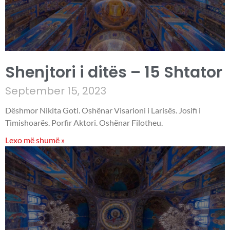
Shenjtori i ditës – 15 Shtator
September 15, 2023
Dëshmor Nikita Goti. Oshënar Visarioni i Larisës. Josifi i
Timishoarës. Porfir Aktori. Oshënar Filotheu.
Lexo më shumë »