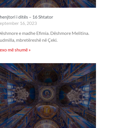
henjtori i ditës – 16 Shtator
eptember 16, 2023
ëshmore e madhe Efimia. Dëshmore Melitina.
udmilla, mbretëreshë në Çeki.
exo më shumë »