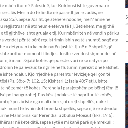
S
S
D
L
L