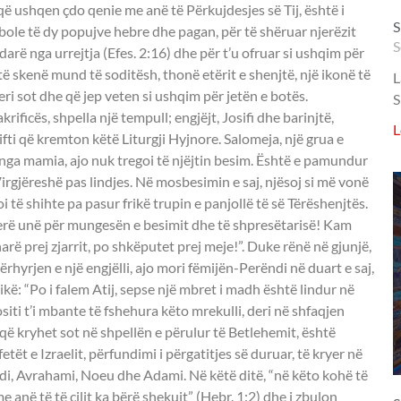
S
S
L
S
L