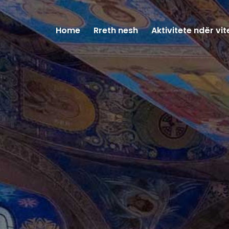
Home
Rreth nesh
Aktivitete ndër vit