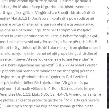
S
S
D
J
F
L