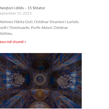
henjtori i ditës – 15 Shtator
eptember 15, 2023
ëshmor Nikita Goti. Oshënar Visarioni i Larisës.
osifi i Timishoarës. Porfir Aktori. Oshënar
ilotheu.
exo më shumë »