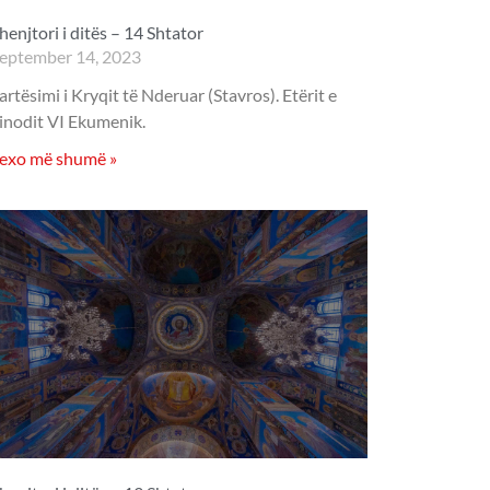
henjtori i ditës – 14 Shtator
eptember 14, 2023
artësimi i Kryqit të Nderuar (Stavros). Etërit e
inodit VI Ekumenik.
exo më shumë »