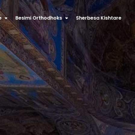
e
Besimi Orthodhoks
Sherbesa Kishtare