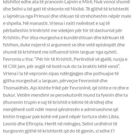
këshilloi edhe ata të pranonin Lajmin e Mirë. Nuk vonoi shumë
dhe Selini u bë gati të shkonte në Nisibë. Të gjithë të krishterët
u lajmërua nga Primusi dhe shkuan të strehoheshin nëpër male
e shpella. Në manastir, Vriena i nxiti nxënëset e saj të
përballeshin trimërisht me vdekjen për hir të dashurisë për
Krishtin. Por disa murgesha e kundërshtuan dhe kërkuan të
fshihen, duke nxjerrë si argument se dhe vetë episkopët dhe
shumë të krishterë me influencë ishin larguar nga qyteti.
Fevronia u tha: “Për hir të Krishtit, Perëndisë së gjallë, nusja e
të Cilit jam, për asgjë në botë nuk do ta braktis këtë vend”.
Vriena i la të vepronin sipas ndërgjegjes dhe pothuajse të
gjitha murgeshat u larguan, përveçse Fevronisë dhe
Thomaidhës. Ajo kishte frikë për Fevroninë, që ishte e re dhe e
bukur. Vetëm mendimi se persekutorët mund ta fyenin dhe ta
dhunonin trupin e saj të brishtë e bënte të dridhej dhe
menjëherë solli ndër mend qëndresën e admirueshme që
kishin treguar pak kohë më parë nëpër tortura shën Libia,
Leonis dhe Eftropia. Herët në mëngjes, Selini urdhëroi të
burgosnin gjithë të krishterët që do të gjenin, si edhe t’i