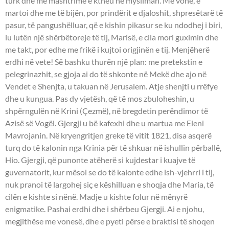
turk dhe me mashtrime e ktheu në mysliman. Më vonë, e
martoi dhe me të bijën, por prindërit e djaloshit, shpresëtarë të
pasur, të pangushëlluar, që e kishin pikasur se ku ndodhej i biri,
iu lutën një shërbëtoreje të tij, Marisë, e cila mori guximin dhe
me takt, por edhe me frikë i kujtoi origjinën e tij. Menjëherë
erdhi në vete! Së bashku thurën një plan: me pretekstin e
pelegrinazhit, se gjoja ai do të shkonte në Mekë dhe ajo në
Vendet e Shenjta, u takuan në Jerusalem. Atje shenjti u rrëfye
dhe u kungua. Pas dy vjetësh, që të mos zbuloheshin, u
shpërngulën në Krini (Çezmë), në bregdetin perëndimor të
Azisë së Vogël. Gjergji u bë kafexhi dhe u martua me Eleni
Mavrojanin. Në kryengritjen greke të vitit 1821, disa asqerë
turq do të kalonin nga Krinia për të shkuar në ishullin përballë,
Hio. Gjergji, që punonte atëherë si kujdestar i kuajve të
guvernatorit, kur mësoi se do të kalonte edhe ish-vjehrri i tij,
nuk pranoi të largohej siç e këshilluan e shoqja dhe Maria, të
cilën e kishte si nënë. Madje u kishte folur në mënyrë
enigmatike. Pashai erdhi dhe i shërbeu Gjergji. Ai e njohu,
megjithëse me vonesë, dhe e pyeti përse e braktisi të shoqen