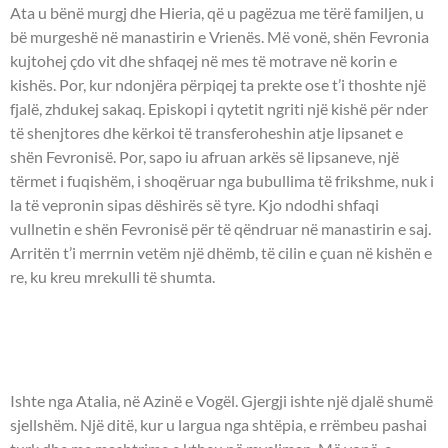
Ata u bënë murgj dhe Hieria, që u pagëzua me tërë familjen, u
bë murgeshë në manastirin e Vrienës. Më vonë, shën Fevronia
kujtohej çdo vit dhe shfaqej në mes të motrave në korin e
kishës. Por, kur ndonjëra përpiqej ta prekte ose t’i thoshte një
fjalë, zhdukej sakaq. Episkopi i qytetit ngriti një kishë për nder
të shenjtores dhe kërkoi të transferoheshin atje lipsanet e
shën Fevronisë. Por, sapo iu afruan arkës së lipsaneve, një
tërmet i fuqishëm, i shoqëruar nga bubullima të frikshme, nuk i
la të vepronin sipas dëshirës së tyre. Kjo ndodhi shfaqi
vullnetin e shën Fevronisë për të qëndruar në manastirin e saj.
Arritën t’i merrnin vetëm një dhëmb, të cilin e çuan në kishën e
re, ku kreu mrekulli të shumta.
- DËSHMOR GJERGJI NGA
ATALIA -
Ishte nga Atalia, në Azinë e Vogël. Gjergji ishte një djalë shumë
sjellshëm. Një ditë, kur u largua nga shtëpia, e rrëmbeu pashai