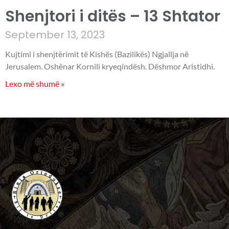
Shenjtori i ditës – 13 Shtator
September 13, 2023
Kujtimi i shenjtërimit të Kishës (Bazilikës) Ngjallja në
Jerusalem. Oshënar Kornili kryeqindësh. Dëshmor Aristidhi.
Lexo më shumë »