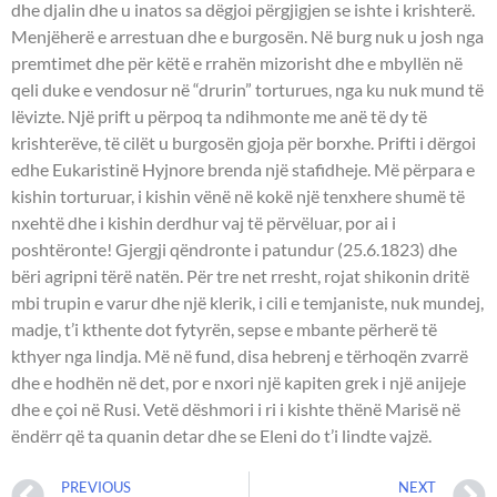
dhe djalin dhe u inatos sa dëgjoi përgjigjen se ishte i krishterë.
Menjëherë e arrestuan dhe e burgosën. Në burg nuk u josh nga
premtimet dhe për këtë e rrahën mizorisht dhe e mbyllën në
qeli duke e vendosur në “drurin” torturues, nga ku nuk mund të
lëvizte. Një prift u përpoq ta ndihmonte me anë të dy të
krishterëve, të cilët u burgosën gjoja për borxhe. Prifti i dërgoi
edhe Eukaristinë Hyjnore brenda një stafidheje. Më përpara e
kishin torturuar, i kishin vënë në kokë një tenxhere shumë të
nxehtë dhe i kishin derdhur vaj të përvëluar, por ai i
poshtëronte! Gjergji qëndronte i patundur (25.6.1823) dhe
bëri agripni tërë natën. Për tre net rresht, rojat shikonin dritë
mbi trupin e varur dhe një klerik, i cili e temjaniste, nuk mundej,
madje, t’i kthente dot fytyrën, sepse e mbante përherë të
kthyer nga lindja. Më në fund, disa hebrenj e tërhoqën zvarrë
dhe e hodhën në det, por e nxori një kapiten grek i një anijeje
dhe e çoi në Rusi. Vetë dëshmori i ri i kishte thënë Marisë në
ëndërr që ta quanin detar dhe se Eleni do t’i lindte vajzë.
PREVIOUS
NEXT