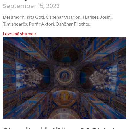
September 15, 2023
Dëshmor Nikita Goti. Oshënar Visarioni i Larisës. Josifi i
Timishoarës. Porfir Aktori. Oshënar Filotheu.
Lexo më shumë »