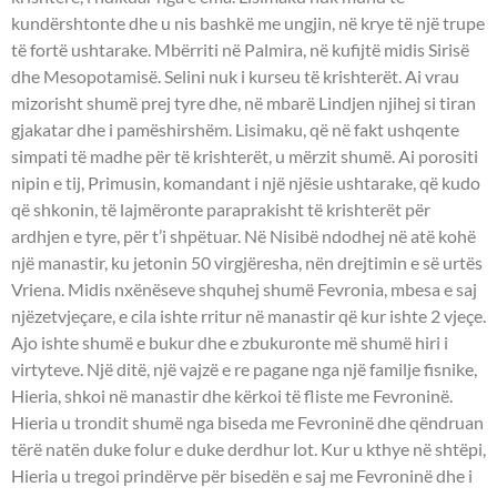
kundërshtonte dhe u nis bashkë me ungjin, në krye të një trupe
të fortë ushtarake. Mbërriti në Palmira, në kufijtë midis Sirisë
dhe Mesopotamisë. Selini nuk i kurseu të krishterët. Ai vrau
mizorisht shumë prej tyre dhe, në mbarë Lindjen njihej si tiran
gjakatar dhe i pamëshirshëm. Lisimaku, që në fakt ushqente
simpati të madhe për të krishterët, u mërzit shumë. Ai porositi
nipin e tij, Primusin, komandant i një njësie ushtarake, që kudo
që shkonin, të lajmëronte paraprakisht të krishterët për
ardhjen e tyre, për t’i shpëtuar. Në Nisibë ndodhej në atë kohë
një manastir, ku jetonin 50 virgjëresha, nën drejtimin e së urtës
Vriena. Midis nxënëseve shquhej shumë Fevronia, mbesa e saj
njëzetvjeçare, e cila ishte rritur në manastir që kur ishte 2 vjeçe.
Ajo ishte shumë e bukur dhe e zbukuronte më shumë hiri i
virtyteve. Një ditë, një vajzë e re pagane nga një familje fisnike,
Hieria, shkoi në manastir dhe kërkoi të fliste me Fevroninë.
Hieria u trondit shumë nga biseda me Fevroninë dhe qëndruan
tërë natën duke folur e duke derdhur lot. Kur u kthye në shtëpi,
Hieria u tregoi prindërve për bisedën e saj me Fevroninë dhe i