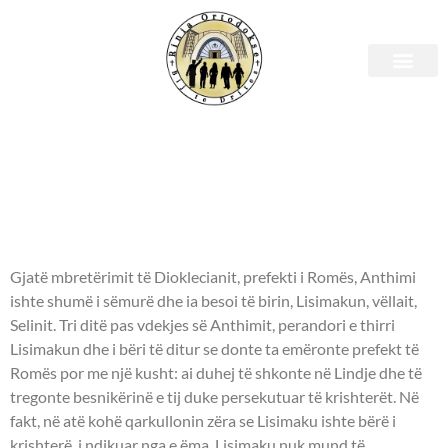
Shenjtori i ditës – 25
Qershor
- OSHËNARE DËSHMORE
FEVRONIA -
Gjatë mbretërimit të Dioklecianit, prefekti i Romës, Anthimi
ishte shumë i sëmurë dhe ia besoi të birin, Lisimakun, vëllait,
Selinit. Tri ditë pas vdekjes së Anthimit, perandori e thirri
Lisimakun dhe i bëri të ditur se donte ta emëronte prefekt të
Romës por me një kusht: ai duhej të shkonte në Lindje dhe të
tregonte besnikërinë e tij duke persekutuar të krishterët. Në
fakt, në atë kohë qarkullonin zëra se Lisimaku ishte bërë i
krishterë, i ndikuar nga e ëma. Lisimaku nuk mund të