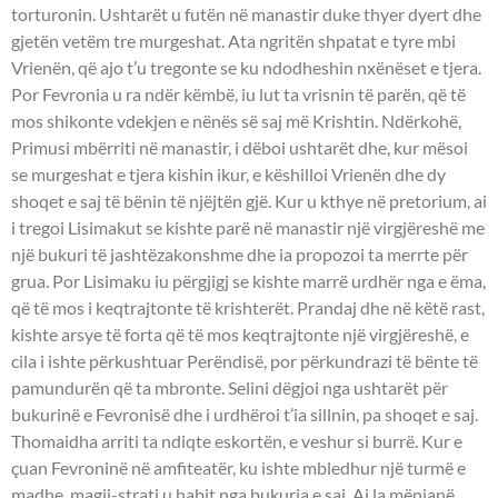
torturonin. Ushtarët u futën në manastir duke thyer dyert dhe
gjetën vetëm tre murgeshat. Ata ngritën shpatat e tyre mbi
Vrienën, që ajo t’u tregonte se ku ndodheshin nxënëset e tjera.
Por Fevronia u ra ndër këmbë, iu lut ta vrisnin të parën, që të
mos shikonte vdekjen e nënës së saj më Krishtin. Ndërkohë,
Primusi mbërriti në manastir, i dëboi ushtarët dhe, kur mësoi
se murgeshat e tjera kishin ikur, e këshilloi Vrienën dhe dy
shoqet e saj të bënin të njëjtën gjë. Kur u kthye në pretorium, ai
i tregoi Lisimakut se kishte parë në manastir një virgjëreshë me
një bukuri të jashtëzakonshme dhe ia propozoi ta merrte për
grua. Por Lisimaku iu përgjigj se kishte marrë urdhër nga e ëma,
që të mos i keqtrajtonte të krishterët. Prandaj dhe në këtë rast,
kishte arsye të forta që të mos keqtrajtonte një virgjëreshë, e
cila i ishte përkushtuar Perëndisë, por përkundrazi të bënte të
pamundurën që ta mbronte. Selini dëgjoi nga ushtarët për
bukurinë e Fevronisë dhe i urdhëroi t’ia sillnin, pa shoqet e saj.
Thomaidha arriti ta ndiqte eskortën, e veshur si burrë. Kur e
çuan Fevroninë në amfiteatër, ku ishte mbledhur një turmë e
madhe, magji-strati u habit nga bukuria e saj. Ai la mënjanë