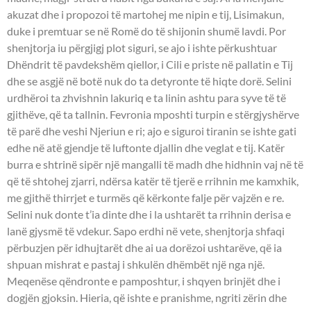
akuzat dhe i propozoi të martohej me nipin e tij, Lisimakun,
duke i premtuar se në Romë do të shijonin shumë lavdi. Por
shenjtorja iu përgjigj plot siguri, se ajo i ishte përkushtuar
Dhëndrit të pavdekshëm qiellor, i Cili e priste në pallatin e Tij
dhe se asgjë në botë nuk do ta detyronte të hiqte dorë. Selini
urdhëroi ta zhvishnin lakuriq e ta linin ashtu para syve të të
gjithëve, që ta tallnin. Fevronia mposhti turpin e stërgjyshërve
të parë dhe veshi Njeriun e ri; ajo e siguroi tiranin se ishte gati
edhe në atë gjendje të luftonte djallin dhe veglat e tij. Katër
burra e shtrinë sipër një mangalli të madh dhe hidhnin vaj në të
që të shtohej zjarri, ndërsa katër të tjerë e rrihnin me kamxhik,
me gjithë thirrjet e turmës që kërkonte falje për vajzën e re.
Selini nuk donte t’ia dinte dhe i la ushtarët ta rrihnin derisa e
lanë gjysmë të vdekur. Sapo erdhi në vete, shenjtorja shfaqi
përbuzjen për idhujtarët dhe ai ua dorëzoi ushtarëve, që ia
shpuan mishrat e pastaj i shkulën dhëmbët një nga një.
Meqenëse qëndronte e pamposhtur, i shqyen brinjët dhe i
dogjën gjoksin. Hieria, që ishte e pranishme, ngriti zërin dhe