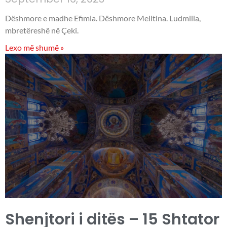
Dëshmore e madhe Efimia. Dëshmore Melitina. Ludmilla,
mbretëreshë në Çeki.
Lexo më shumë »
Shenjtori i ditës – 15 Shtator