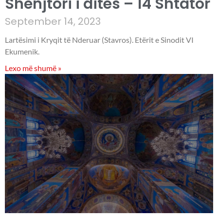
Shenjtori i ditës – 14 Shtator
September 14, 2023
Lartësimi i Kryqit të Nderuar (Stavros). Etërit e Sinodit VI
Ekumenik.
Lexo më shumë »