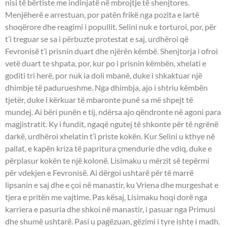
nisi të bërtiste me indinjatë në mbrojtje të shenjtores.
Menjëherë e arrestuan, por patën frikë nga pozita e lartë
shoqërore dhe reagimi i popullit. Selini nuk e torturoi, por, për
t’i treguar se sa i përbuzte protestat e saj, urdhëroi që
Fevronisë t’i prisnin duart dhe njërën këmbë. Shenjtorja i ofroi
vetë duart te shpata, por, kur po i prisnin këmbën, xhelati e
goditi tri herë, por nuk ia doli mbanë, duke i shkaktuar një
dhimbje të padurueshme. Nga dhimbja, ajo i shtriu këmbën
tjetër, duke i kërkuar të mbaronte punë sa më shpejt të
mundej. Ai bëri punën e tij, ndërsa ajo qëndronte në agoni para
magjistratit. Ky i fundit, ngaqë ngutej të shkonte për të ngrënë
darkë, urdhëroi xhelatin t’i priste kokën. Kur Selini u kthye në
pallat, e kapën kriza të papritura çmendurie dhe vdiq, duke e
përplasur kokën te një kolonë. Lisimaku u mërzit së tepërmi
për vdekjen e Fevronisë. Ai dërgoi ushtarë për të marrë
lipsanin e saj dhe e çoi në manastir, ku Vriena dhe murgeshat e
tjera e pritën me vajtime. Pas kësaj, Lisimaku hoqi dorë nga
karriera e pasuria dhe shkoi në manastir, i pasuar nga Primusi
dhe shumë ushtarë. Pasi u pagëzuan, gëzimi i tyre ishte i madh.