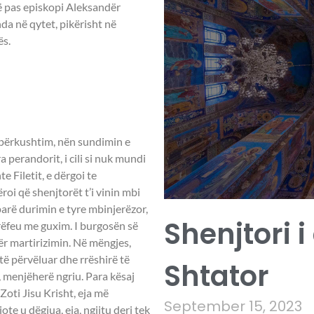
Më pas episkopi Aleksandër
renda në qytet, pikërisht në
ës.
I DHE
me përkushtim, nën sundimin e
perandorit, i cili si nuk mundi
te Filetit, e dërgoi te
roi që shenjtorët t’i vinin mbi
arë durimin e tyre mbinjerëzor,
Shenjtori i
 rrëfeu me guxim. I burgosën së
ër martirizimin. Në mëngjes,
të përvëluar dhe rrëshirë të
Shtator
, menjëherë ngriu. Para kësaj
Zoti Jisu Krisht, eja më
September 15, 2023
ote u dëgjua, eja, ngjitu deri tek