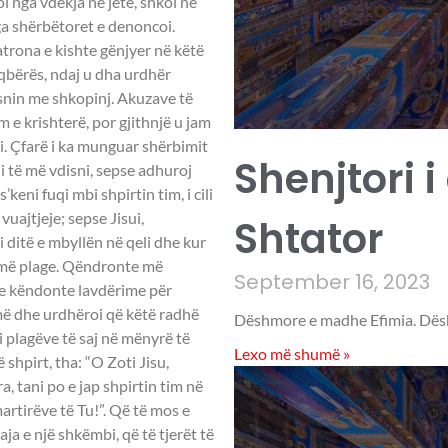
loi nga vdekja në jetë, shkoi në
ga shërbëtoret e denoncoi.
trona e kishte gënjyer në këtë
eqbërës, ndaj u dha urdhër
isnin me shkopinj. Akuzave të
m e krishterë, por gjithnjë u jam
i. Çfarë i ka munguar shërbimit
Shenjtori i
 të më vdisni, sepse adhuroj
’keni fuqi mbi shpirtin tim, i cili
vuajtjeje; sepse Jisui,
Shtator
 ditë e mbyllën në qeli dhe kur
jurmë plage. Qëndronte më
September 16, 2023
dhe këndonte lavdërime për
më dhe urdhëroi që këtë radhë
Dëshmore e madhe Efimia. Dësh
 i plagëve të saj në mënyrë të
Lexo më shumë »
hpirt, tha: “O Zoti Jisu,
a, tani po e jap shpirtin tim në
artirëve të Tu!”. Që të mos e
ja e një shkëmbi, që të tjerët të