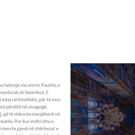
Home
Rreth nesh
Aktivitete ndër vit
 – 27 Mars
TRONA -
ke hebreje me emrin Pautila, e
erandorak të Selanikut. E
 lutej në fshehtësi, për të mos
te përditë në sinagogë,
ej, që të shkonte menjëherë në
Pautila. Por kur erdhi dita e
ë merrte pjesë në shërbesat e