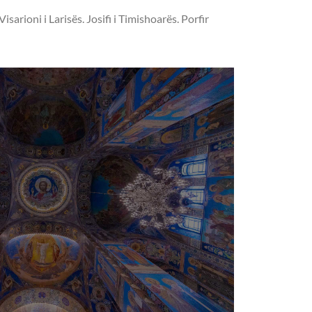
arioni i Larisës. Josifi i Timishoarës. Porfir