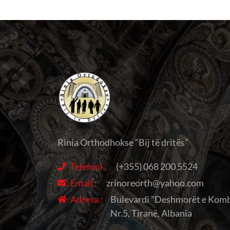
Rinia Orthodhokse “Bij të dritës”
Telefoni :
(+355) 068 200 5524
Email :
zrinoreorth@yahoo.com
Adresa :
Bulevardi "Deshmorët e Komb
Nr.5, Tiranë, Albania