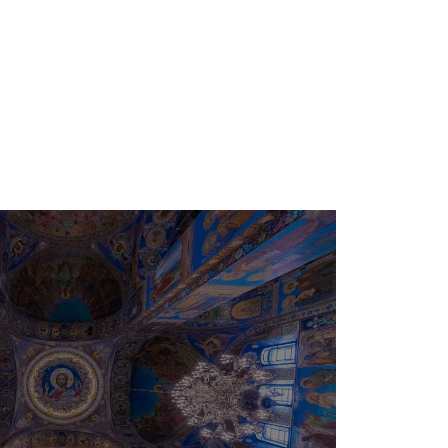
e
Besimi Orthodhoks
Sherbesa Kishtare