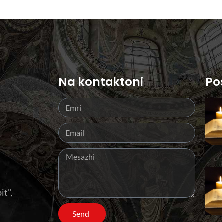
Na kontaktoni
Po
it",
Send