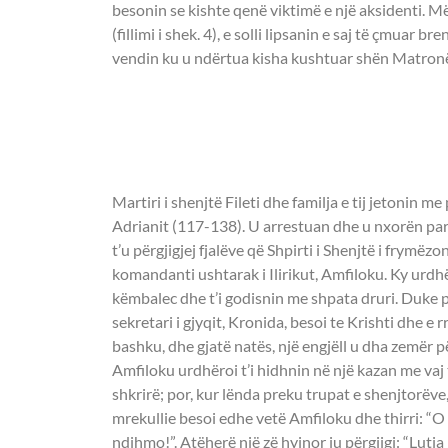
besonin se kishte qenë viktimë e një aksidenti. 
(fillimi i shek. 4), e solli lipsanin e saj të çmuar b
vendin ku u ndërtua kisha kushtuar shën Matron
- DËSHMOR FILET
FAMILJA -
Martiri i shenjtë Fileti dhe familja e tij jetonin 
Adrianit (117-138). U arrestuan dhe u nxorën para 
t’u përgjigjej fjalëve që Shpirti i Shenjtë i frymëzon
komandanti ushtarak i Ilirikut, Amfiloku. Ky urdhë
këmbalec dhe t’i godisnin me shpata druri. Duke p
sekretari i gjyqit, Kronida, besoi te Krishti dhe e
bashku, dhe gjatë natës, një engjëll u dha zemër p
Amfiloku urdhëroi t’i hidhnin në një kazan me vaj 
shkrirë; por, kur lënda preku trupat e shenjtorëve
mrekullie besoi edhe vetë Amfiloku dhe thirri: “O 
ndihmo!”. Atëherë një zë hyjnor iu përgjigj: “Lutja j