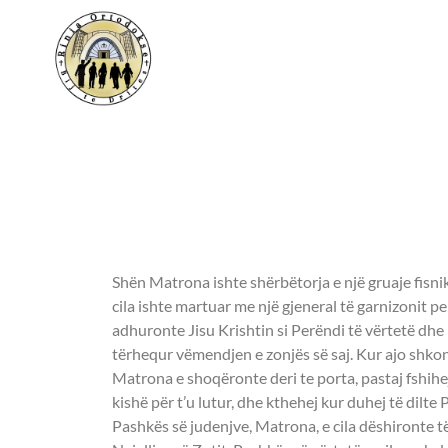
Shenjtori i ditës
- DËSHMORE MA
Shën Matrona ishte shërbëtorja e një gruaje fisni
cila ishte martuar me një gjeneral të garnizonit p
adhuronte Jisu Krishtin si Perëndi të vërtetë dhe i
tërhequr vëmendjen e zonjës së saj. Kur ajo shkon
Matrona e shoqëronte deri te porta, pastaj fshih
kishë për t’u lutur, dhe kthehej kur duhej të dilte 
Pashkës së judenjve, Matrona, e cila dëshironte t