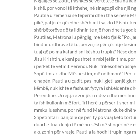
Ngjalljes së Zotit, Pashkës së vërtetë, e cila na ka
kishë, por vonoi të kthehej në sinagogë dhe një n
Pautila u zemërua së tepërmi dhe i tha se nëse Ma
pikë, patjetër që edhe shërbimi i saj do të ishte k
shërbëtorëve që ta lidhnin te një fron dhe ta god
Pautilas, Matrona iu përgjigj me këto fjalë: “Po, ja
bindur urdhrave të tu, përveçse për çështje besim
tuaj që po ma katandisni kështu trupin? Nëse doni
Jisu Krishtin, e keni pushtetin mbi jetën time, por s
i përket të vetmit Perëndi. Nuk i frikësohem asnjë 
Shpëtimtari dhe Mësuesi im, më ndihmon!” Për tri
e hapën, Pautila u çudit, pasi nuk i gjeti asnjë g
këmbë, nuk ishte e fashuar, fytyra i shkëlqente 
Perëndinë. Urrejtja e zonjës u ndez edhe më shu
ta fshikullonin më fort. Tri herë u përsërit shërimi
mrekullueshme, por në fund Matrona, duke dhënë s
Shpëtimtar i panjollë që për Ty po vuaj këto tortur
duart e Tua, denjo të më presësh në shoqërinë e m
akuzonin për vrasje, Pautila ia hodhi trupin nga ma