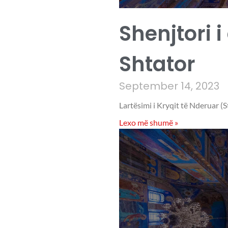
Shenjtori i
Shtator
September 14, 2023
Lartësimi i Kryqit të Nderuar (S
Lexo më shumë »