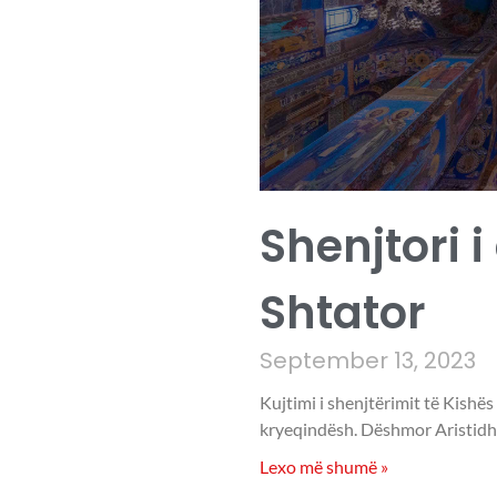
Shenjtori i
Shtator
September 13, 2023
Kujtimi i shenjtërimit të Kishës
kryeqindësh. Dëshmor Aristidhi
Lexo më shumë »