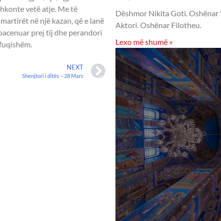
shkonte vetë atje. Me të
Dëshmor Nikita Goti. Oshënar Vis
martirët në një kazan, që e lanë
Aktori. Oshënar Filotheu.
 pacenuar prej tij dhe perandori
Lexo më shumë »
afuqishëm.
NEXT
Shenjtori i ditës – 28 Mars