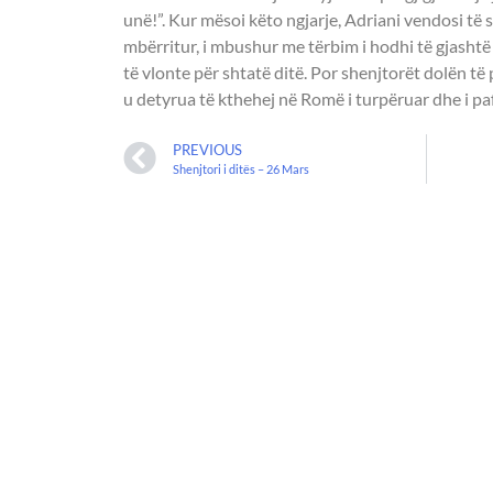
unë!”. Kur mësoi këto ngjarje, Adriani vendosi të 
mbërritur, i mbushur me tërbim i hodhi të gjashtë 
të vlonte për shtatë ditë. Por shenjtorët dolën të
u detyrua të kthehej në Romë i turpëruar dhe i p
PREVIOUS
Shenjtori i ditës – 26 Mars