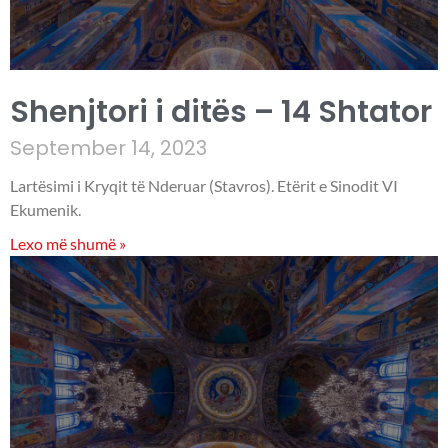
Shenjtori i ditës – 14 Shtator
September 14, 2023
Lartësimi i Kryqit të Nderuar (Stavros). Etërit e Sinodit VI
Ekumenik.
Lexo më shumë »