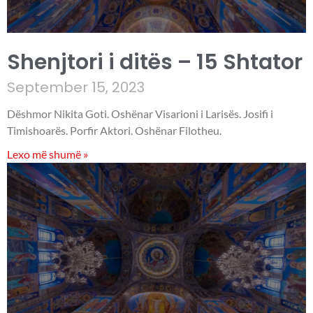
Shenjtori i ditës – 15 Shtator
September 15, 2023
Dëshmor Nikita Goti. Oshënar Visarioni i Larisës. Josifi i
Timishoarës. Porfir Aktori. Oshënar Filotheu.
Lexo më shumë »