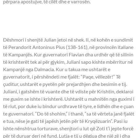
përpara apostujve, të cilët dhe e varrosën.
- DËSHMOR JULIANI I
DALMACISË -
Dëshmori i shenjtë Julian jetoi në shek. II, në kohën e sundimit
të Perandorit Antoninus Pius (138-161), në provincën italiane
të Kampanjës. Kur guvernatori Flavian dha urdhër që të sillnin
të krishterët tek ai për gjykim, Juliani sapo kishte mbërritur në
Kampanjë nga Dalmacia. Kur u takua me ushtarët e
guvernatorit, i përshëndeti me fjalët: “Paqe, vëllezër!” Të
çuditur, ushtarët e pyetën për prejardhjen dhe besimin e tij.
Juliani, i gatshëm të vuante dhe të vdiste për Krishtin, deklaroi
me guxim se ishte i krishterë. Ushtarët u mahnitën nga guximi i
të riut, por duke iu bindur urdhrave të tyre, e lidhën dhe e çuan
te guvernatori. “Do të shohim,” i thanë, “sa të vërteta janë fjalët
e tua, nëse je gati të japësh jetën për të Kryqëzuarin”. Pasi iu
ishte nënshtrua torturave, shenjtori u lut që Zoti t’i jepte forcë
për të duruar deri në fund. Lutja e tij u dëgjua dhe një zë i dha