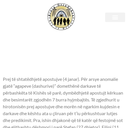
Shenjtori i ditës – 28 Korrik
- APOSTUJT E DHJAKONËT
PROHORI, NIKANORI, TIMONI
DHE PARMENAI 70 -t -
Prej të shtatëdhjetë apostujve (4 janar). Për arsye anomalie
gjatë “agapeve (dashurive)” domethënë darkave të
përbashkëta të Kishës së parë, dymbëdhjetë apostujt kërkuan
dhe besimtarët zgjodhën 7 burra hyjmbajtës. Të zgjedhurit u
hirotonisën prej apostujve dhe morën në ngarkim kujdesin e
darkave dhe kështu ata u çliruan për t’iu përkushtuar lutjes
dhe predikimit. Pra, ishin dhjakonë që të katër që festojmë sot
dhe gjithashtu dëshmori i parë Stefan (27 dhjetor), Filipi (11