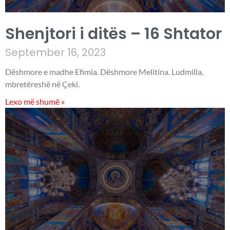
Shenjtori i ditës – 16 Shtator
September 16, 2023
Dëshmore e madhe Efimia. Dëshmore Melitina. Ludmilla,
mbretëreshë në Çeki.
Lexo më shumë »