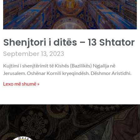
Shenjtori i ditës – 13 Shtator
September 13, 2023
Kujtimi i shenjtërimit të Kishës (Bazilikës) Ngjallja në
Jerusalem. Oshënar Kornili kryeqindësh. Dëshmor Aristidhi.
Lexo më shumë »