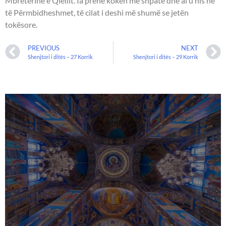
Mbretërinë e Qiellit. Ia prenë kokën me shpatë dhe ai u nis në
të Përmbidheshmet, të cilat i deshi më shumë se jetën
tokësore.
PREVIOUS
NEXT
Shenjtori i ditës – 27 Korrik
Shenjtori i ditës – 29 Korrik