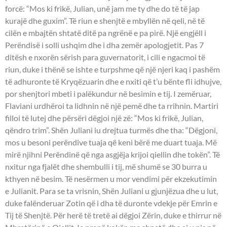
forcë: “Mos ki frikë, Julian, unë jam me ty dhe do të të jap
kurajë dhe guxim”. Të riun e shenjtë e mbyllën në qeli, në të
cilën e mbajtën shtatë ditë pa ngrënë e pa pirë. Një engjëll i
Perëndisë i solli ushqim dhe i dha zemër apologjetit. Pas 7
ditësh e nxorën sërish para guvernatorit, i cili e ngacmoi të
riun, duke i thënë se ishte e turpshme që një njeri kaq i pashëm
të adhuronte të Kryqëzuarin dhe e nxiti që t’u bënte fli idhujve,
por shenjtori mbeti i palëkundur në besimin e tij. I zemëruar,
Flaviani urdhëroi ta lidhnin në një pemë dhe ta rrihnin. Martiri
filloi të lutej dhe përsëri dëgjoi një zë: “Mos ki frikë, Julian,
qëndro trim”. Shën Juliani iu drejtua turmës dhe tha: “Dëgjoni,
mos u besoni perëndive tuaja që keni bërë me duart tuaja. Më
mirë njihni Perëndinë që nga asgjëja krijoi qiellin dhe tokën”. Të
nxitur nga fjalët dhe shembulli i tij, më shumë se 30 burra u
kthyen në besim. Të nesërmen u mor vendimi për ekzekutimin
e Julianit. Para se ta vrisnin, Shën Juliani u gjunjëzua dhe u lut,
duke falënderuar Zotin që i dha të duronte vdekje për Emrin e
Tij të Shenjtë. Për herë të tretë ai dëgjoi Zërin, duke e thirrur në