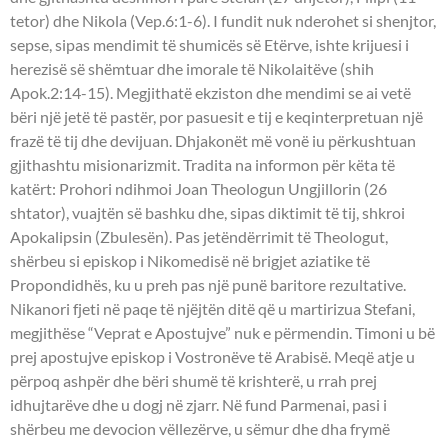
tetor) dhe Nikola (Vep.6:1-6). I fundit nuk nderohet si shenjtor,
sepse, sipas mendimit të shumicës së Etërve, ishte krijuesi i
herezisë së shëmtuar dhe imorale të Nikolaitëve (shih
Apok.2:14-15). Megjithatë ekziston dhe mendimi se ai vetë
bëri një jetë të pastër, por pasuesit e tij e keqinterpretuan një
frazë të tij dhe devijuan. Dhjakonët më vonë iu përkushtuan
gjithashtu misionarizmit. Tradita na informon për këta të
katërt: Prohori ndihmoi Joan Theologun Ungjillorin (26
shtator), vuajtën së bashku dhe, sipas diktimit të tij, shkroi
Apokalipsin (Zbulesën). Pas jetëndërrimit të Theologut,
shërbeu si episkop i Nikomedisë në brigjet aziatike të
Propondidhës, ku u preh pas një punë baritore rezultative.
Nikanori fjeti në paqe të njëjtën ditë që u martirizua Stefani,
megjithëse “Veprat e Apostujve” nuk e përmendin. Timoni u bë
prej apostujve episkop i Vostronëve të Arabisë. Meqë atje u
përpoq ashpër dhe bëri shumë të krishterë, u rrah prej
idhujtarëve dhe u dogj në zjarr. Në fund Parmenai, pasi i
shërbeu me devocion vëllezërve, u sëmur dhe dha frymë