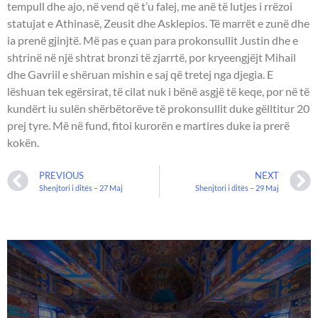
tempull dhe ajo, në vend që t’u falej, me anë të lutjes i rrëzoi
statujat e Athinasë, Zeusit dhe Asklepios. Të marrët e zunë dhe
ia prenë gjinjtë. Më pas e çuan para prokonsullit Justin dhe e
shtrinë në një shtrat bronzi të zjarrtë, por kryeengjëjt Mihail
dhe Gavriil e shëruan mishin e saj që tretej nga djegia. E
lëshuan tek egërsirat, të cilat nuk i bënë asgjë të keqe, por në të
kundërt iu sulën shërbëtorëve të prokonsullit duke gëlltitur 20
prej tyre. Më në fund, fitoi kurorën e martires duke ia prerë
kokën.
PREVIOUS
NEXT
Shenjtori i ditës – 27 Maj
Shenjtori i ditës – 29 Maj