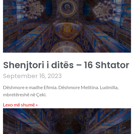
Shenjtori i ditës – 16 Shtator
September 16, 2023
Dëshmore e madhe Efimia. Dëshmore Melitina. Ludmilla,
mbretëreshë në Çeki.
Lexo më shumë »