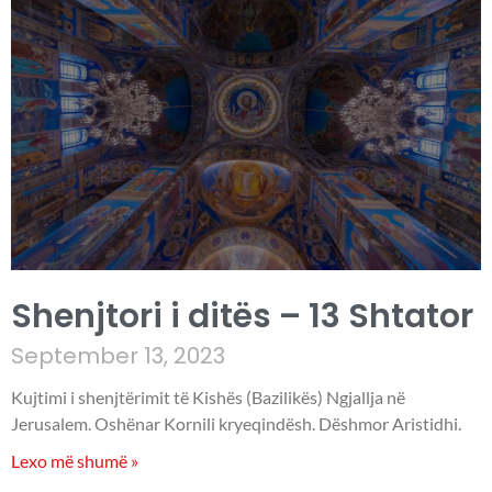
Shenjtori i ditës – 13 Shtator
September 13, 2023
Kujtimi i shenjtërimit të Kishës (Bazilikës) Ngjallja në
Jerusalem. Oshënar Kornili kryeqindësh. Dëshmor Aristidhi.
Lexo më shumë »