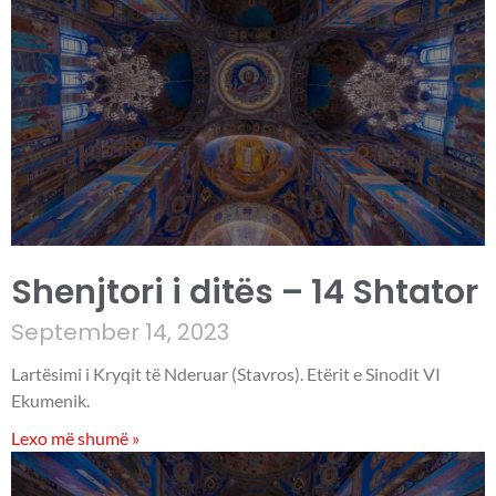
Shenjtori i ditës – 14 Shtator
September 14, 2023
Lartësimi i Kryqit të Nderuar (Stavros). Etërit e Sinodit VI
Ekumenik.
Lexo më shumë »