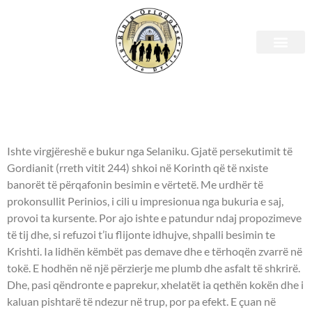
Shenjtori i ditës – 28 Maj
- DËSHMORE ELIKONIDA -
Ishte virgjëreshë e bukur nga Selaniku. Gjatë persekutimit të
Gordianit (rreth vitit 244) shkoi në Korinth që të nxiste
banorët të përqafonin besimin e vërtetë. Me urdhër të
prokonsullit Perinios, i cili u impresionua nga bukuria e saj,
provoi ta kursente. Por ajo ishte e patundur ndaj propozimeve
të tij dhe, si refuzoi t’iu flijonte idhujve, shpalli besimin te
Krishti. Ia lidhën këmbët pas demave dhe e tërhoqën zvarrë në
tokë. E hodhën në një përzierje me plumb dhe asfalt të shkrirë.
Dhe, pasi qëndronte e paprekur, xhelatët ia qethën kokën dhe i
kaluan pishtarë të ndezur në trup, por pa efekt. E çuan në