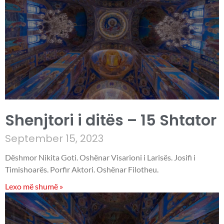
Shenjtori i ditës – 15 Shtator
September 15, 2023
Dëshmor Nikita Goti. Oshënar Visarioni i Larisës. Josifi i
Timishoarës. Porfir Aktori. Oshënar Filotheu.
Lexo më shumë »