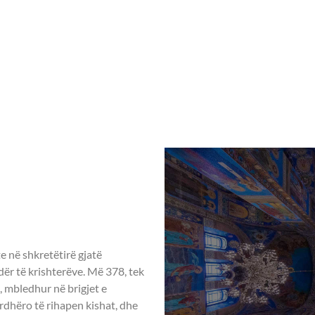
Home
Rreth nesh
Aktivitete ndër vit
 – 30 Maj
U I
DALMATËVE
nte në shkretëtirë gjatë
ër të krishterëve. Më 378, tek
, mbledhur në brigjet e
 urdhëro të rihapen kishat, dhe