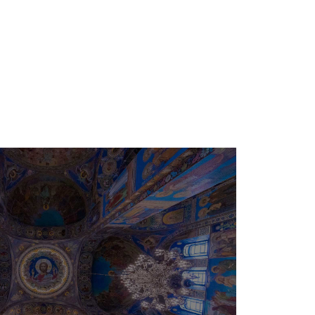
e
Besimi Orthodhoks
Sherbesa Kishtare