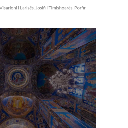
arioni i Larisës. Josifi i Timishoarës. Porfir