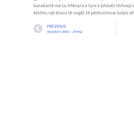
barabartë me ta. Mënyra e tyre e jetesës tërhoqi e
kështu një kinov të vogël, të përkushtuar lutjes d
PREVIOUS
Shenjtori i ditës – 29 Maj