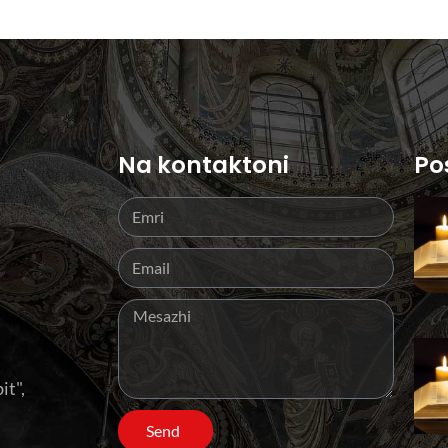
Na kontaktoni
Po
it",
Send