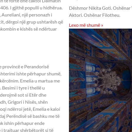
in të fortë dhe caktoi Dalmatin
06. I gjithë populli u hidhërua.
Dëshmor Nikita Goti. Oshënar Vis
 Aureliani, një personazh i
Aktori. Oshënar Filotheu.
jtit, dërgoi një grup ushtarësh që
Lexo më shumë »
takombin e kishës së ndërtuar
LIA -
te provincë e Perandorisë
ishterimi ishte përhapur shumë,
i kërcënim. Emelia u martua me
Besimi i tyre i thellë u
nderojmë sot si Etër dhe
dh, Grigori i Nisës, shën
oqi ndërroi jetë, Emelia e kaloi
ndaj Perëndisë së bashku me të
k ishin përhapur ende
i trajtuar shërbëtorët si të