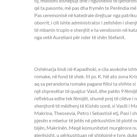
tij, mblodhi dishepujt dhe i ngushëlloi të qëndron
që ta pasonte, më pas dha frymën te Perëndia më 4
Pas ceremonisë në katedrale drejtuar nga patriku,
oborrit, i cili ishte administrator i zellshëm i shen
të mbanin trupin e shenjtit e ta vendosnin në ka
nga vetë Aureliani për nder të shën Stefanit.
- OSHËNARE EME
Oshënarja lindi në Kapadhoki, e cila asokohe ish
romake, në fund të shek. III ps. K. Në ato zona Kr
aq sa perandoria romake pagane filloi ta shihte s
një shpresëtar të quajtur Vasil, dhe patën 9 fëmijë. 
reflektua edhe tek fëmijët, shumë prej të cilëve i 
shenjtorë të mëdhenj të Kishës sonë, si Vasili i Ma
Makrina, Theosevia, Petro i Sebastisë etj. Pasi i sh
pjesën e mbetur të jetës në përkushtim të plotë 
bijën, Makrinën. Meqë komunitetet murgërore nu
gjerësisht, u përkushtuan në shtëpinë e tyre, duke 