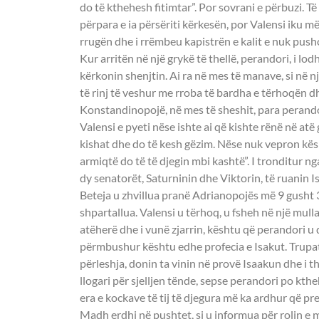
do të kthehesh fitimtar”. Por sovrani e përbuzi. Të
përpara e ia përsëriti kërkesën, por Valensi iku më
rrugën dhe i rrëmbeu kapistrën e kalit e nuk push
Kur arritën në një grykë të thellë, perandori, i lodhu
kërkonin shenjtin. Ai ra në mes të manave, si në 
të rinj të veshur me rroba të bardha e tërhoqën 
Konstandinopojë, në mes të sheshit, para perandori
Valensi e pyeti nëse ishte ai që kishte rënë në atë 
kishat dhe do të kesh gëzim. Nëse nuk vepron kës
armiqtë do të të djegin mbi kashtë”. I tronditur n
dy senatorët, Saturninin dhe Viktorin, të ruanin Is
Beteja u zhvillua pranë Adrianopojës më 9 gusht 3
shpartallua. Valensi u tërhoq, u fsheh në një mull
atëherë dhe i vunë zjarrin, kështu që perandori 
përmbushur kështu edhe profecia e Isakut. Trupat
përleshja, donin ta vinin në provë Isaakun dhe i t
llogari për sjelljen tënde, sepse perandori po ktheh
era e kockave të tij të djegura më ka ardhur që pre
Madh erdhi në pushtet, si u informua për rolin e 