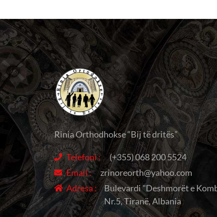
Rinia Orthodhokse “Bij të dritës”
Telefoni :
(+355) 068 200 5524
Email :
zrinoreorth@yahoo.com
Adresa :
Bulevardi "Deshmorët e Komb
Nr.5, Tiranë, Albania