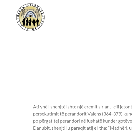
Shenjtori i ditës
- OSHËNAR ISAAK
MANASTIRIT TË 
-
Ati ynë i shenjtë ishte një eremit sirian, i cili jeto
persekutimit të perandorit Valens (364-379) kund
po përgatitej perandori në fushatë kundër gotëve
Danubit, shenjti iu paraqit atij e i tha: “Madhëri,