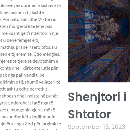
dhoksëve përdorimin e kishave të
hmë misioni i tij kishte
. Por Saturnini dhe Viktori iu
jetën murgërore të lënë pas
 me kusht që t’i ndërtonin një
t u bënë fëmijët e tij
Samathia, pranë Kserolofos, ku
jetën e tij eremite. Çdo mëngjes,
njerëz të tjerë të devotshëm e
konte dhe i kërkonte lutje për
pak nga pak vendi u bë
kimin e tij, shumë vëllazëri të
tit ashtu edhe përreth tij,
Shenjtori i
te shpesh dhe i nxiste në punët
rtar, nderohej si atë nga të
Shtator
ëzve u mungonin gjërat më të
të pasur dhe këta i ndihmonin.
 lajmërua nga Zoti për largimin e
September 15, 2023