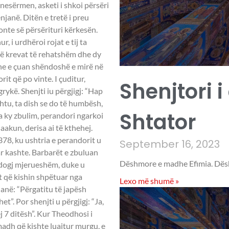
 nesërmen, asketi i shkoi përsëri
njanë. Ditën e tretë i preu
onte së përsërituri kërkesën.
r, i urdhëroi rojat e tij ta
një krevat të rehatshëm dhe dy
dhe e çuan shëndoshë e mirë në
t që po vinte. I çuditur,
Shenjtori i
grykë. Shenjti iu përgjigj: “Hap
htu, ta dish se do të humbësh,
Shtator
ga ky zbulim, perandori ngarkoi
aakun, derisa ai të kthehej.
78, ku ushtria e perandorit u
September 16, 2023
ar kashte. Barbarët e zbuluan
Dëshmore e madhe Efimia. Dësh
u dogj mjerueshëm, duke u
 që kishin shpëtuar nga
Lexo më shumë »
hanë: “Përgatitu të japësh
et”. Por shenjti u përgjigj: “Ja,
j 7 ditësh”. Kur Theodhosi i
madh që kishte luajtur murgu, e