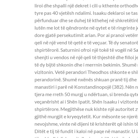
liroi dhe shpalli një dekret i cili u kthente ortho
tyre pas 40 vjetësh ndalimi. Isaaku deklaroi se tas
përfunduar dhe se duhej të kthehej në shkretëtirë
lutën me lot të qëndronte në qytet e të ringrinte 
dore gjatë persekutimit arian. Por ai pranoi vetëm
qeli në një vend të qetë e të veçuar. Të dy senatorë
shpirtërorë. Saturnini ofroi një tokë të vogël në 
shenjti u vendos në një qeli të thjeshtë dhe filloi 
të dy bijtë shkonin dhe i merrnin bekimin. Shumë 
vizitonin. Vetë perandori Theodhos shkonte e shi
perandorinë. Shumë nxënës shkuan pranë tij dhe 
manastiri i parë në Konstandinopojë (382). Nën ndi
tjera me rreth 50 murgj u ndërtuan, si brenda qyte
veçanërisht ai i Shën Ipatit. Shën Isaaku i viziton
shpirtërore. Megjithëse nuk kishte një autoritet zy
gjithë murgjit e kryeqytetit. Kur mësonte se njer
nevojshme, vinte në dijeni të krishterët që ishin 
Ditët e tij të fundit i kaloi në paqe në manastir. U