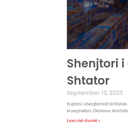
Shenjtori i
Shtator
September 13, 2023
Kujtimi i shenjtërimit të Kishës
kryeqindësh. Dëshmor Aristidhi
Lexo më shumë »