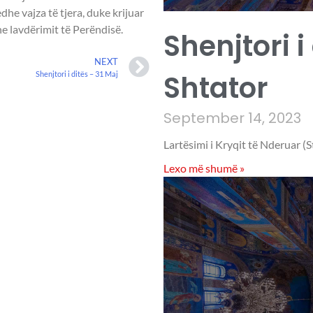
dhe vajza të tjera, duke krijuar
he lavdërimit të Perëndisë.
Shenjtori i
NEXT
Shtator
Shenjtori i ditës – 31 Maj
September 14, 2023
Lartësimi i Kryqit të Nderuar (S
Lexo më shumë »