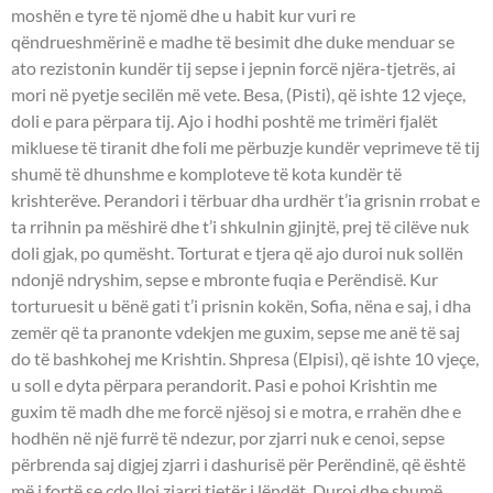
moshën e tyre të njomë dhe u habit kur vuri re
qëndrueshmërinë e madhe të besimit dhe duke menduar se
ato rezistonin kundër tij sepse i jepnin forcë njëra-tjetrës, ai
mori në pyetje secilën më vete. Besa, (Pisti), që ishte 12 vjeçe,
doli e para përpara tij. Ajo i hodhi poshtë me trimëri fjalët
mikluese të tiranit dhe foli me përbuzje kundër veprimeve të tij
shumë të dhunshme e komploteve të kota kundër të
krishterëve. Perandori i tërbuar dha urdhër t’ia grisnin rrobat e
ta rrihnin pa mëshirë dhe t’i shkulnin gjinjtë, prej të cilëve nuk
doli gjak, po qumësht. Torturat e tjera që ajo duroi nuk sollën
ndonjë ndryshim, sepse e mbronte fuqia e Perëndisë. Kur
torturuesit u bënë gati t’i prisnin kokën, Sofia, nëna e saj, i dha
zemër që ta pranonte vdekjen me guxim, sepse me anë të saj
do të bashkohej me Krishtin. Shpresa (Elpisi), që ishte 10 vjeçe,
u soll e dyta përpara perandorit. Pasi e pohoi Krishtin me
guxim të madh dhe me forcë njësoj si e motra, e rrahën dhe e
hodhën në një furrë të ndezur, por zjarri nuk e cenoi, sepse
përbrenda saj digjej zjarri i dashurisë për Perëndinë, që është
më i fortë se çdo lloj zjarri tjetër i lëndët. Duroi dhe shumë