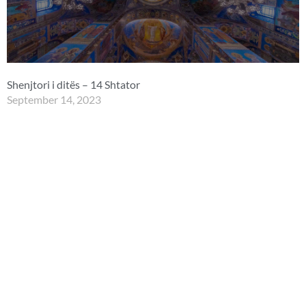
Shenjtori i ditës – 14 Shtator
September 14, 2023
Lartësimi i Kryqit të Nderuar (Stavros). Etërit e Sinodit VI
Ekumenik.
Lexo më shumë »