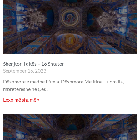
Shenjtori i ditës – 16 Shtator
September 16, 2023
Dëshmore e madhe Efimia. Dëshmore Melitina. Ludmilla,
mbretëreshë në Çeki.
Lexo më shumë »