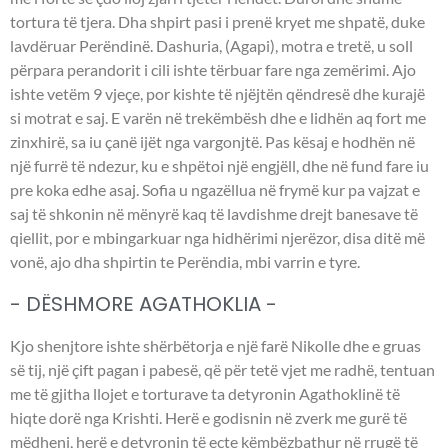
tortura të tjera. Dha shpirt pasi i prenë kryet me shpatë, duke
lavdëruar Perëndinë. Dashuria, (Agapi), motra e tretë, u soll
përpara perandorit i cili ishte tërbuar fare nga zemërimi. Ajo
ishte vetëm 9 vjeçe, por kishte të njëjtën qëndresë dhe kurajë
si motrat e saj. E varën në trekëmbësh dhe e lidhën aq fort me
zinxhirë, sa iu çanë ijët nga vargonjtë. Pas kësaj e hodhën në
një furrë të ndezur, ku e shpëtoi një engjëll, dhe në fund fare iu
pre koka edhe asaj. Sofia u ngazëllua në frymë kur pa vajzat e
saj të shkonin në mënyrë kaq të lavdishme drejt banesave të
qiellit, por e mbingarkuar nga hidhërimi njerëzor, disa ditë më
vonë, ajo dha shpirtin te Perëndia, mbi varrin e tyre.
- DËSHMORE AGATHOKLIA -
Kjo shenjtore ishte shërbëtorja e një farë Nikolle dhe e gruas
së tij, një çift pagan i pabesë, që për tetë vjet me radhë, tentuan
me të gjitha llojet e torturave ta detyronin Agathoklinë të
hiqte dorë nga Krishti. Herë e godisnin në zverk me gurë të
mëdhenj, herë e detyronin të ecte këmbëzbathur në rrugë të