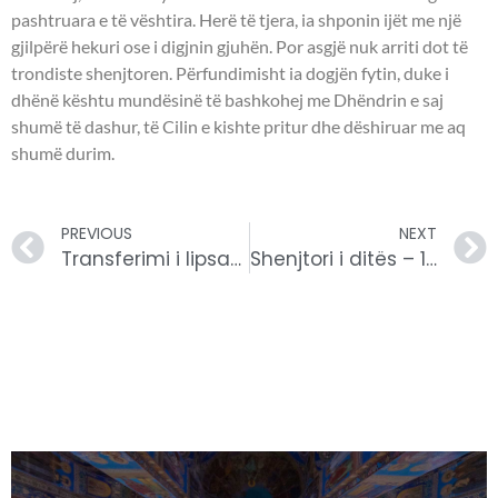
pashtruara e të vështira. Herë të tjera, ia shponin ijët me një
gjilpërë hekuri ose i digjnin gjuhën. Por asgjë nuk arriti dot të
trondiste shenjtoren. Përfundimisht ia dogjën fytin, duke i
dhënë kështu mundësinë të bashkohej me Dhëndrin e saj
shumë të dashur, të Cilin e kishte pritur dhe dëshiruar me aq
shumë durim.
PREVIOUS
NEXT
Transferimi i lipsanit të Shën Gjergjit. Dëshmorët Akepsimai, Josifi, Aithalai në Persi. Shën Silvia. Dëshmore grua Uinefrida. Hierodëshmor i ri Gjergji në Neapol.
Shenjtori i ditës – 18 shtator