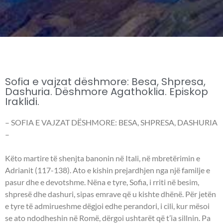
Sofia e vajzat dëshmore: Besa, Shpresa,
Dashuria. Dëshmore Agathoklia. Episkop
Iraklidi.
– SOFIA E VAJZAT DËSHMORE: BESA, SHPRESA, DASHURIA
–
Këto martire të shenjta banonin në Itali, në mbretërimin e
Adrianit (117-138). Ato e kishin prejardhjen nga një familje e
pasur dhe e devotshme. Nëna e tyre, Sofia, i rriti në besim,
shpresë dhe dashuri, sipas emrave që u kishte dhënë. Për jetën
e tyre të admirueshme dëgjoi edhe perandori, i cili, kur mësoi
se ato ndodheshin në Romë, dërgoi ushtarët që t’ia sillnin. Pa