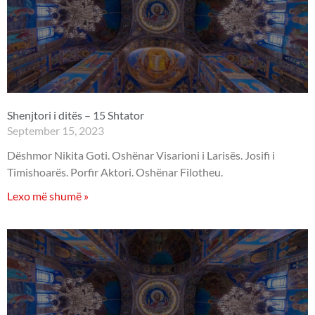
Shenjtori i ditës – 15 Shtator
September 15, 2023
Dëshmor Nikita Goti. Oshënar Visarioni i Larisës. Josifi i
Timishoarës. Porfir Aktori. Oshënar Filotheu.
Lexo më shumë »